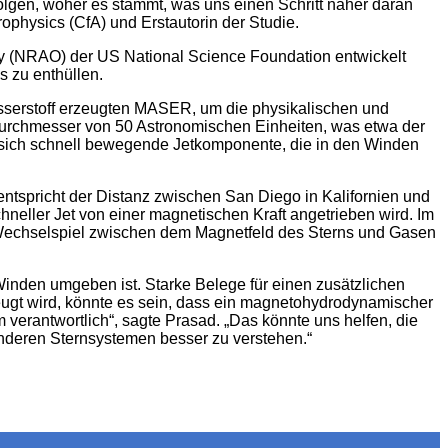
rfolgen, woher es stammt, was uns einen Schritt näher daran
rophysics (CfA) und Erstautorin der Studie.
 (NRAO) der US National Science Foundation entwickelt
 zu enthüllen.
Wasserstoff erzeugten MASER, um die physikalischen und
urchmesser von 50 Astronomischen Einheiten, was etwa der
e sich schnell bewegende Jetkomponente, die in den Winden
ntspricht der Distanz zwischen San Diego in Kalifornien und
chneller Jet von einer magnetischen Kraft angetrieben wird. Im
Wechselspiel zwischen dem Magnetfeld des Sterns und Gasen
inden umgeben ist. Starke Belege für einen zusätzlichen
zeugt wird, könnte es sein, dass ein magnetohydrodynamischer
 verantwortlich“, sagte Prasad. „Das könnte uns helfen, die
deren Sternsystemen besser zu verstehen.“