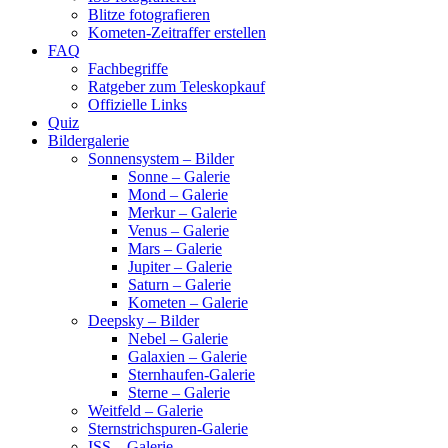
Blitze fotografieren
Kometen-Zeitraffer erstellen
FAQ
Fachbegriffe
Ratgeber zum Teleskopkauf
Offizielle Links
Quiz
Bildergalerie
Sonnensystem – Bilder
Sonne – Galerie
Mond – Galerie
Merkur – Galerie
Venus – Galerie
Mars – Galerie
Jupiter – Galerie
Saturn – Galerie
Kometen – Galerie
Deepsky – Bilder
Nebel – Galerie
Galaxien – Galerie
Sternhaufen-Galerie
Sterne – Galerie
Weitfeld – Galerie
Sternstrichspuren-Galerie
ISS – Galerie