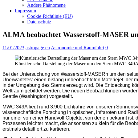
Andere Phänomene
Impressum
Cookie-Richtlinie (EU)
Datenschutz
ALMA beobachtet Wasserstoff-MASER un
11/01/2023
astropage.eu
Astronomie und Raumfahrt
0
Künstlerische Darstellung der Maser um den Stern MWC 34
Bei der Untersuchung von Wasserstoff-MASERn um den seltsa
Unerwartetes: einen bislang unbeobachteten Materiejet, der m
in der Umgebung des Sterns erzeugt wird. Die Entdeckung kö
Weltraum gebildet werden. Die neuen Beobachtungen wurden 
Seattle (Washington) vorgestellt.
MWC 349A liegt rund 3.900 Lichtjahre von unserem Sonnensyst
wissenschaftliche Forschung in optischen, infraroten und R
nur einer von einer Handvoll Objekte, von denen bekannt is
Prozessen leichter macht, die ansonsten zu klein für die Be
erstmals detailliert zu kartieren.