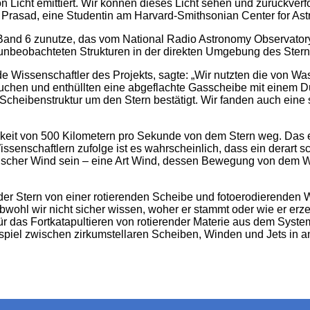
von Licht emittiert. Wir können dieses Licht sehen und zurückve
na Prasad, eine Studentin am Harvard-Smithsonian Center for Ast
nd 6 zunutze, das vom National Radio Astronomy Observatory
nbeobachteten Strukturen in der direkten Umgebung des Sterns
de Wissenschaftler des Projekts, sagte: „Wir nutzten die von 
hen und enthüllten eine abgeflachte Gasscheibe mit einem D
 Scheibenstruktur um den Stern bestätigt. Wir fanden auch ein
gkeit von 500 Kilometern pro Sekunde von dem Stern weg. Das e
ssenschaftlern zufolge ist es wahrscheinlich, dass ein derart s
ischer Wind sein – eine Art Wind, dessen Bewegung von dem 
r Stern von einer rotierenden Scheibe und fotoerodierenden W
Obwohl wir nicht sicher wissen, woher er stammt oder wie er er
ür das Fortkatapultieren von rotierender Materie aus dem System
l zwischen zirkumstellaren Scheiben, Winden und Jets in an