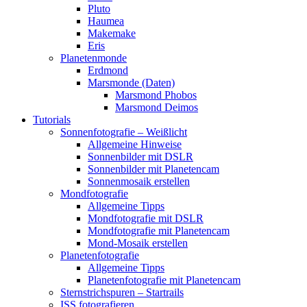
Pluto
Haumea
Makemake
Eris
Planetenmonde
Erdmond
Marsmonde (Daten)
Marsmond Phobos
Marsmond Deimos
Tutorials
Sonnenfotografie – Weißlicht
Allgemeine Hinweise
Sonnenbilder mit DSLR
Sonnenbilder mit Planetencam
Sonnenmosaik erstellen
Mondfotografie
Allgemeine Tipps
Mondfotografie mit DSLR
Mondfotografie mit Planetencam
Mond-Mosaik erstellen
Planetenfotografie
Allgemeine Tipps
Planetenfotografie mit Planetencam
Sternstrichspuren – Startrails
ISS fotografieren