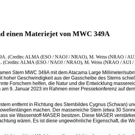
d einen Materiejet von MWC 349A
9A. (Credits: ALMA (ESO / NAOJ / NRAO), M. Weiss (NRAO / AUI /
men Stern MWC 349A mit dem Atacama Large Millimeter/submil
it hoher Geschwindigkeit aus der Gasscheibe des Sterns schieß
nnte Forschern helfen, die Natur und die Entwicklung massere
am 9. Januar 2023 im Rahmen einer Pressekonferenz auf dem 2
em entfernt in Richtung des Sternbildes Cygnus (Schwan) und b
adiowellenlängen machen. Der massereiche Stern (etwa 30 Sonn
t, dass sie Wasserstoff-MASER besitzen. Diese MASER verstärk
obachtung wären. Es ist diese ungewöhnliche Eigenschaft, die 