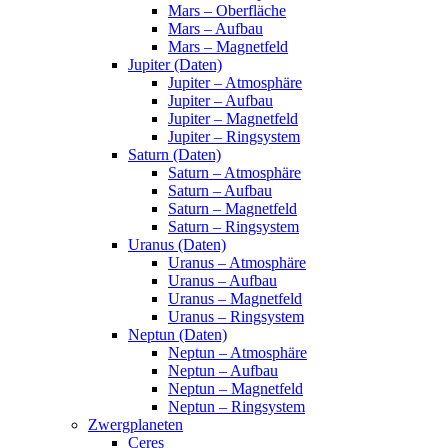
Mars – Oberfläche
Mars – Aufbau
Mars – Magnetfeld
Jupiter (Daten)
Jupiter – Atmosphäre
Jupiter – Aufbau
Jupiter – Magnetfeld
Jupiter – Ringsystem
Saturn (Daten)
Saturn – Atmosphäre
Saturn – Aufbau
Saturn – Magnetfeld
Saturn – Ringsystem
Uranus (Daten)
Uranus – Atmosphäre
Uranus – Aufbau
Uranus – Magnetfeld
Uranus – Ringsystem
Neptun (Daten)
Neptun – Atmosphäre
Neptun – Aufbau
Neptun – Magnetfeld
Neptun – Ringsystem
Zwergplaneten
Ceres