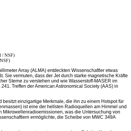
 NSF)
limeter Array (ALMA) entdeckten Wissenschaftler etwas
t. Sie vermuten, dass der Jet durch starke magnetische Kräfte
icher Sterne zu verstehen und wie Wasserstoff-MASER im
41. Treffen der American Astronomical Society (AAS) in
esitzt einzigartige Merkmale, die ihn zu einem Hotspot für
enmassen) ist eine der hellsten Radioquellen am Himmel und
en Mikrowellenradioemissionen, was die Untersuchung von
Wissenschaftlern ermöglichte, die Scheibe von MWC 349A