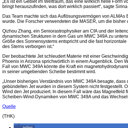
„Es ist ein Gebiet im Weltraum, das eine wirklich helle Form 
bringt herauszufinden, was dort wirklich passiert“, sagte Siri
Das Team machte sich das Auflösungsvermögen von ALMAs Ba
wurde. Die Forscher verwendeten die MASER, um die bisher u
Qizhou Zhang, ein Seniorastrophysiker am CfA und der leiten
dynamischen Strukturen in dem Gas um MWC 349A zu untersuc
Größe des Sonnensystems entspricht und die fast horizontale
des Sterns verborgen ist.“
Der beobachtete Jet schleudert Materie mit einer Geschwindi
Phoenix in Arizona sprichwörtlich in einem Augenblick. Den Wi
Fall von MWC 349A könnte die Kraft ein magnetohydrodynam
in seiner umgebenden Scheibe bestimmt wird.
„Unser bisheriges Verständnis von MWC 349A besagte, dass de
gebündelten Jet wurden in diesem System nicht festgestellt. 
Wind den Jet produziert. In diesem Fall wäre das Magnetfeld f
Scheiben-Wind-Dynamiken von MWC 349A und das Wechselspie
Quelle
(THK)
teilen