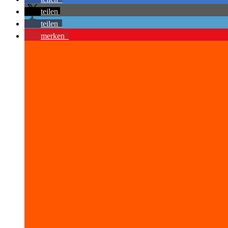
teilen
teilen
merken