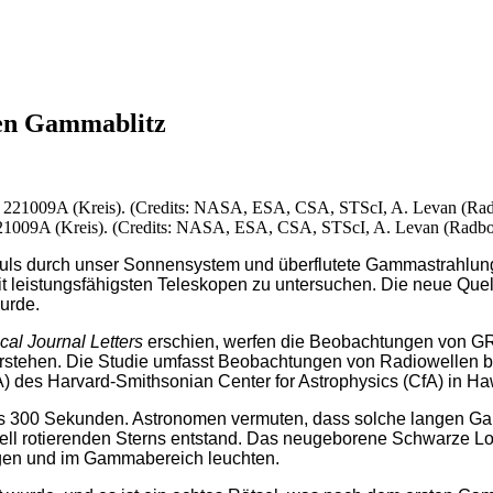
ten Gammablitz
009A (Kreis). (Credits: NASA, ESA, CSA, STScI, A. Levan (Radboud
uls durch unser Sonnensystem und überflutete Gammastrahlung
eit leistungsfähigsten Teleskopen zu untersuchen. Die neue Q
wurde.
cal Journal Letters
erschien, werfen die Beobachtungen von GR
rstehen. Die Studie umfasst Beobachtungen von Radiowellen b
 des Harvard-Smithsonian Center for Astrophysics (CfA) in Ha
 300 Sekunden. Astronomen vermuten, dass solche langen Ga
ell rotierenden Sterns entstand. Das neugeborene Schwarze Loc
ingen und im Gammabereich leuchten.