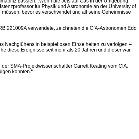
mmablitz passiert. „Wenn die Jets auf Gas in der Umgebung
stenzprofessor für Physik und Astronomie an der University of
en müssen, bevor es verschwindet und all seine Geheimnisse
 GRB 221009A verwendete, zeichneten die CfA-Astronomen Edo
nes Nachglühens in beispiellosen Einzelheiten zu verfolgen –
sche diese Ereignisse seit mehr als 20 Jahren und dieser war
e der SMA-Projektwissenschaftler Garrett Keating vom CfA.
olgen konnten.“