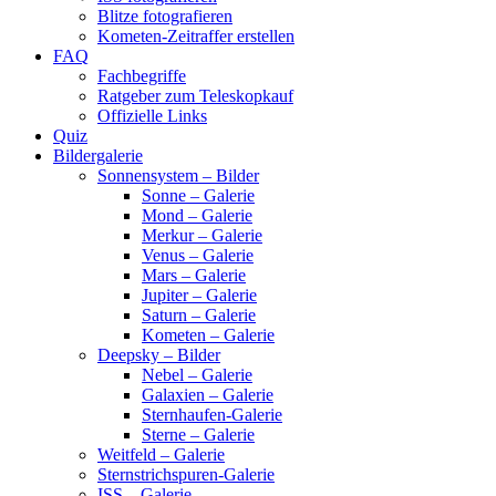
Blitze fotografieren
Kometen-Zeitraffer erstellen
FAQ
Fachbegriffe
Ratgeber zum Teleskopkauf
Offizielle Links
Quiz
Bildergalerie
Sonnensystem – Bilder
Sonne – Galerie
Mond – Galerie
Merkur – Galerie
Venus – Galerie
Mars – Galerie
Jupiter – Galerie
Saturn – Galerie
Kometen – Galerie
Deepsky – Bilder
Nebel – Galerie
Galaxien – Galerie
Sternhaufen-Galerie
Sterne – Galerie
Weitfeld – Galerie
Sternstrichspuren-Galerie
ISS – Galerie