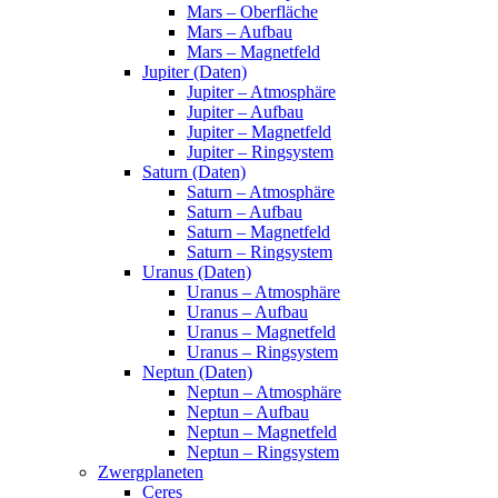
Mars – Oberfläche
Mars – Aufbau
Mars – Magnetfeld
Jupiter (Daten)
Jupiter – Atmosphäre
Jupiter – Aufbau
Jupiter – Magnetfeld
Jupiter – Ringsystem
Saturn (Daten)
Saturn – Atmosphäre
Saturn – Aufbau
Saturn – Magnetfeld
Saturn – Ringsystem
Uranus (Daten)
Uranus – Atmosphäre
Uranus – Aufbau
Uranus – Magnetfeld
Uranus – Ringsystem
Neptun (Daten)
Neptun – Atmosphäre
Neptun – Aufbau
Neptun – Magnetfeld
Neptun – Ringsystem
Zwergplaneten
Ceres