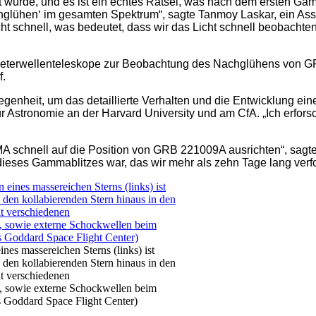
t wurde, und es ist ein echtes Rätsel, was nach dem ersten Ga
chglühen‘ im gesamten Spektrum“, sagte Tanmoy Laskar, ein Assi
ht schnell, was bedeutet, dass wir das Licht schnell beobacht
llimeterwellenteleskope zur Beobachtung des Nachglühens von
f.
legenheit, um das detaillierte Verhalten und die Entwicklung ei
für Astronomie an der Harvard University und am CfA. „Ich erfor
MA schnell auf die Position von GRB 221009A ausrichten“, sagt
ieses Gammablitzes war, das wir mehr als zehn Tage lang verf
nes massereichen Sterns (links) ist
h den kollabierenden Stern hinaus in den
t verschiedenen
, sowie externe Schockwellen beim
 Goddard Space Flight Center)