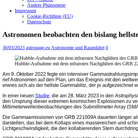
Andere Phänomene
Impressum
Cookie-Richtlinie (EU)
Datenschutz
Astronomen beobachten den bislang hells
30/03/2023
astropage.eu
Astronomie und Raumfahrt
0
Hubble-Aufnahme mit dem infraroten Nachglühen des GRB 221
Am 9. Oktober 2022 fegte ein intensiver Gammastrahlungsimp
rief Astronomen auf den Plan, um das Ereignis mit den weltw
erwies sich als der hellste Gammablitz, der je aufgezeichnet 
In einer neuen
Studie
, die am 28. März 2023 in den
Astrophysi
den Ursprung dieser extremen kosmischen Explosionen zu ve
Millimeterwellenbeobachtungen des Submillimeter Array (SMA)
Die Gammaemissionen von GRB 221009A dauerten länger als
darstellen, das bei dem Kollaps eines massereichen und schn
Lichtgeschwindigkeit, die den kollabierenden Stern durchdr