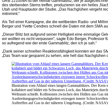
GRB 221009A ist der hellste Gammablitz, der je aufgezeichne
des sterbenden Sterns treffen, produzieren sie ein helles ‚Na
Utah und Hauptautor der Studie. „Das Nachglühen vergeht rec
mitnimmt.“
Als Teil einer Kampagne, die die weltbesten Radio- und Mi
Berger und Yvette Cendres schnell die Daten mit dem SMA au
„Dieser Blitz bot aufgrund seiner Helligkeit eine einmalige Ge
wir wollten es nicht verpassen“, sagte Edo Berger, Professor 
so aufregend wie der erste Gammablitz, den ich je sah.“
„Dank seiner schnellen Reaktionsfähigkeit konnten wir das S
„Das Team war gespannt zu sehen, wie hell das Nachglühen d
Illustration vom Ablauf eines langen Gammablitzes. Der Kern ei
kollabiert und bildet ein Schwarzes Loch, das Materiejets durc
Weltraum schießt. Kollisionen zwischen den Hüllen aus Gas mi
Ausbreitungsgeschwindigkeiten erzeugen innere Schockwellen
Auftreffen auf Gas in der näheren Umgebung. (Credit: NASA’s