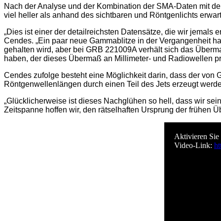
Nach der Analyse und der Kombination der SMA-Daten mit den
viel heller als anhand des sichtbaren und Röntgenlichts erwar
„Dies ist einer der detailreichsten Datensätze, die wir jemals e
Cendes. „Ein paar neue Gammablitze in der Vergangenheit hab
gehalten wird, aber bei GRB 221009A verhält sich das Übermaß
haben, der dieses Übermaß an Millimeter- und Radiowellen pr
Cendes zufolge besteht eine Möglichkeit darin, dass der von 
Röntgenwellenlängen durch einen Teil des Jets erzeugt werd
„Glücklicherweise ist dieses Nachglühen so hell, dass wir sei
Zeitspanne hoffen wir, den rätselhaften Ursprung der frühen
Aktivieren Sie
Video-Link:
h