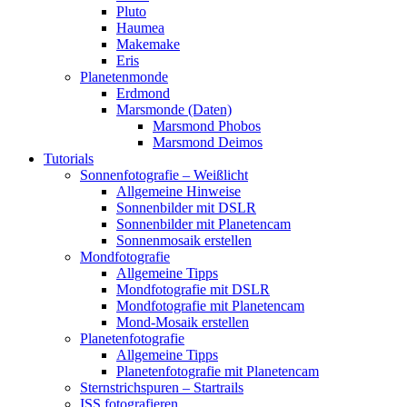
Pluto
Haumea
Makemake
Eris
Planetenmonde
Erdmond
Marsmonde (Daten)
Marsmond Phobos
Marsmond Deimos
Tutorials
Sonnenfotografie – Weißlicht
Allgemeine Hinweise
Sonnenbilder mit DSLR
Sonnenbilder mit Planetencam
Sonnenmosaik erstellen
Mondfotografie
Allgemeine Tipps
Mondfotografie mit DSLR
Mondfotografie mit Planetencam
Mond-Mosaik erstellen
Planetenfotografie
Allgemeine Tipps
Planetenfotografie mit Planetencam
Sternstrichspuren – Startrails
ISS fotografieren