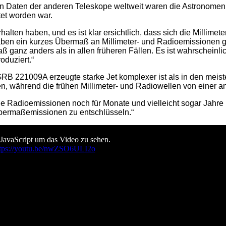
 Daten der anderen Teleskope weltweit waren die Astronomen 
tet worden war.
rhalten haben, und es ist klar ersichtlich, dass sich die Millime
en ein kurzes Übermaß an Millimeter- und Radioemissionen geze
 ganz anders als in allen früheren Fällen. Es ist wahrscheinl
oduziert.“
GRB 221009A erzeugte starke Jet komplexer ist als in den meist
en, während die frühen Millimeter- und Radiowellen von einer 
ne Radioemissionen noch für Monate und vielleicht sogar Jahre 
 Übermaßemissionen zu entschlüsseln.“
 JavaScript um das Video zu sehen.
ttps://youtu.be/nwZSO6ULI2o