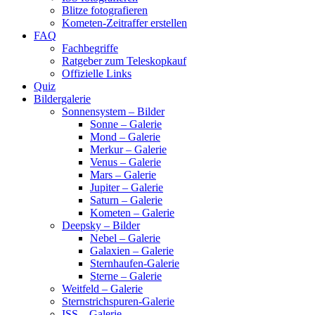
Blitze fotografieren
Kometen-Zeitraffer erstellen
FAQ
Fachbegriffe
Ratgeber zum Teleskopkauf
Offizielle Links
Quiz
Bildergalerie
Sonnensystem – Bilder
Sonne – Galerie
Mond – Galerie
Merkur – Galerie
Venus – Galerie
Mars – Galerie
Jupiter – Galerie
Saturn – Galerie
Kometen – Galerie
Deepsky – Bilder
Nebel – Galerie
Galaxien – Galerie
Sternhaufen-Galerie
Sterne – Galerie
Weitfeld – Galerie
Sternstrichspuren-Galerie
ISS – Galerie