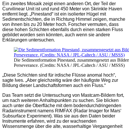
Ein zweites Mosaik zeigt einen anderen Ort, der Teil der
Curvilinear Unit ist und rund 450 Meter von Skrinkle Haven
entfernt liegt. „Pinestand“ ist ein isolierter Hügel mit
Sedimentschichten, die in Richtung Himmel zeigen, manche
von ihnen bis zu 20 Meter hoch. Forscher vermuten, dass
diese hohen Schichten ebenfalls durch einen starken Fluss
gebildet worden sein könnten, auch wenn sie andere
Erklärungen untersuchen.
Die Sedimentformation Pinestand, zusammengesetzt aus Bilder
Perseverance. (Credits: NASA / JPL-Caltech / ASU / MSSS)
„Diese Schichten sind für irdische Flüsse anomal hoch“,
sagte Ives. „Aber gleichzeitig wäre der häufigste Weg zur
Bildung dieser Landschaftsformen auch ein Fluss.“
Das Team setzt die Untersuchung von Mastcam-Bildern fort,
um nach weiteren Anhaltspunkten zu suchen. Sie blicken
auch unter die Oberfläche mit dem bodendurchdringenden
Radarinstrument namens RIMFAX (Radar Imager for Mars‘
Subsurface Experiment). Was sie aus den Daten beider
Instrumente erfahren, wird zu der wachsenden
Wissensmenge über die alte, wasserhaltige Vergangenheit