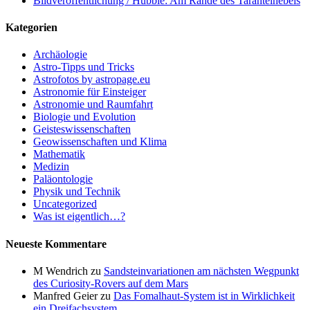
Bildveröffentlichung / Hubble: Am Rande des Tarantelnebels
Kategorien
Archäologie
Astro-Tipps und Tricks
Astrofotos by astropage.eu
Astronomie für Einsteiger
Astronomie und Raumfahrt
Biologie und Evolution
Geisteswissenschaften
Geowissenschaften und Klima
Mathematik
Medizin
Paläontologie
Physik und Technik
Uncategorized
Was ist eigentlich…?
Neueste Kommentare
M Wendrich
zu
Sandsteinvariationen am nächsten Wegpunkt
des Curiosity-Rovers auf dem Mars
Manfred Geier
zu
Das Fomalhaut-System ist in Wirklichkeit
ein Dreifachsystem