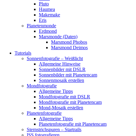
Pluto
Haumea
Makemake
Eris
Planetenmonde
Erdmond
Marsmonde (Daten)
Marsmond Phobos
Marsmond Deimos
Tutorials
Sonnenfotografie – Weißlicht
Allgemeine Hinweise
Sonnenbilder mit DSLR
Sonnenbilder mit Planetencam
Sonnenmosaik erstellen
Mondfotografie
Allgemeine Tipps
Mondfotografie mit DSLR
Mondfotografie mit Planetencam
Mond-Mosaik erstellen
Planetenfotografie
Allgemeine Tipps
Planetenfotografie mit Planetencam
Sternstrichspuren – Startrails
ISS fotografieren