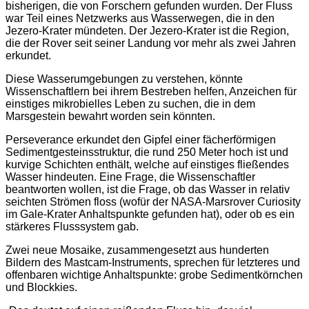
bisherigen, die von Forschern gefunden wurden. Der Fluss
war Teil eines Netzwerks aus Wasserwegen, die in den
Jezero-Krater mündeten. Der Jezero-Krater ist die Region,
die der Rover seit seiner Landung vor mehr als zwei Jahren
erkundet.
Diese Wasserumgebungen zu verstehen, könnte
Wissenschaftlern bei ihrem Bestreben helfen, Anzeichen für
einstiges mikrobielles Leben zu suchen, die in dem
Marsgestein bewahrt worden sein könnten.
Perseverance erkundet den Gipfel einer fächerförmigen
Sedimentgesteinsstruktur, die rund 250 Meter hoch ist und
kurvige Schichten enthält, welche auf einstiges fließendes
Wasser hindeuten. Eine Frage, die Wissenschaftler
beantworten wollen, ist die Frage, ob das Wasser in relativ
seichten Strömen floss (wofür der NASA-Marsrover Curiosity
im Gale-Krater Anhaltspunkte gefunden hat), oder ob es ein
stärkeres Flusssystem gab.
Zwei neue Mosaike, zusammengesetzt aus hunderten
Bildern des Mastcam-Instruments, sprechen für letzteres und
offenbaren wichtige Anhaltspunkte: grobe Sedimentkörnchen
und Blockkies.