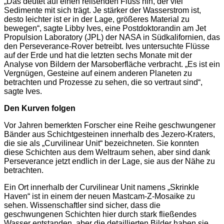
„Das deutet auf einen reißenden Fluss hin, der viel
Sedimente mit sich trägt. Je stärker der Wasserstrom ist,
desto leichter ist er in der Lage, größeres Material zu
bewegen“, sagte Libby Ives, eine Postdoktorandin am Jet
Propulsion Laboratory (JPL) der NASA in Südkalifornien, das
den Perseverance-Rover betreibt. Ives untersuchte Flüsse
auf der Erde und hat die letzten sechs Monate mit der
Analyse von Bildern der Marsoberfläche verbracht. „Es ist ein
Vergnügen, Gesteine auf einem anderen Planeten zu
betrachten und Prozesse zu sehen, die so vertraut sind“,
sagte Ives.
Den Kurven folgen
Vor Jahren bemerkten Forscher eine Reihe geschwungener
Bänder aus Schichtgesteinen innerhalb des Jezero-Kraters,
die sie als „Curvilinear Unit“ bezeichneten. Sie konnten
diese Schichten aus dem Weltraum sehen, aber sind dank
Perseverance jetzt endlich in der Lage, sie aus der Nähe zu
betrachten.
Ein Ort innerhalb der Curvilinear Unit namens „Skrinkle
Haven“ ist in einem der neuen Mastcam-Z-Mosaike zu
sehen. Wissenschaftler sind sicher, dass die
geschwungenen Schichten hier durch stark fließendes
Wasser entstanden, aber die detaillierten Bilder haben sie