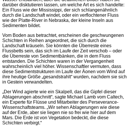
darüber disktutieren lassen, um welche Art es sich handelte:
Ein Fluss wie der Mississippi, der sich schlangenähnlich
durch die Landschaft windet, oder ein verflochtener Fluss
wie der Platte-River in Nebraska, der kleine Inseln aus
Sedimenten bildet.
Vom Boden aus betrachtet, erscheinen die geschwungenen
Schichten in Reihen angeordnet, die sich durch die
Landschaft kräuseln. Sie könnten die Überreste eines
Flussbetts sein, das sich im Laufe der Zeit verschob – oder
die Überreste von Sedimentbänken, die in dem Fluss
entstanden. Die Schichten waren in der Vergangenheit
wahrscheinlich viel höher. Wissenschaftler vermuten, dass
diese Sedimentstrukturen im Laufe der Äonen vom Wind auf
ihre heutige Größe „gesandstrahlt“ wurden, nachdem sie sich
in Gestein verwandelten.
„Der Wind agierte wie ein Skalpell, das die Gipfel dieser
Ablagerungen abschnitt“, sagte Michael Lamb vom Caltech,
ein Experte für Flüsse und Mitarbeiter des Perseverance-
Wissenschaftsteams. „Wir sehen Ablagerungen wie diese
auf der Erde, aber sie liegen nie so frei wie hier auf dem
Mars. Die Erde ist von Vegetation bedeckt, die diese
Schichten verbirgt.“