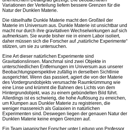
Variationen der Verteilung liefern bessere Grenzen für die
Natur der Dunklen Materie.
Die rätselhafte Dunkle Materie macht den Großteil der
Materie im Universum aus. Dunkle Materie ist unsichtbar und
macht nur durch ihre gravitativen Wechselwirkungen auf sich
aufmerksam. Sie wurde bisher nie in einem Labor isoliert,
daher müssen sich die Forscher auf „natürliche Experimente“
stützen, um sie zu untersuchen.
Eine Art dieser natürlichen Experimente sind
Gravitationslinsen. Manchmal sind zwei Objekte in
unterschiedlichen Entfernungen im Universum aus unserer
Beobachtungsperspektive zufällig in derselben Sichtlinie
ausgerichtet. Wenn das passiert, agiert die von der Materie
des Vordergrundobjekts verursachte Raumkrümmung wie
eine Linse und krümmt die Bahnen des Lichts von dem
Hintergrundobjekt, was zu einem gebündelten Bild führt.
Allerdings ist es schwierig, die hohe Auflösung zu erreichen,
um Klumpen aus Dunkler Materie zu registrieren, die
weniger massereich als Galaxien in natürlichen
Experimenten sind. Deswegen liegen der genauen Natur der
Dunklen Materie keine engen Grenzen auf.
Ein Team japanischer Forscher unter Leitung von Professor