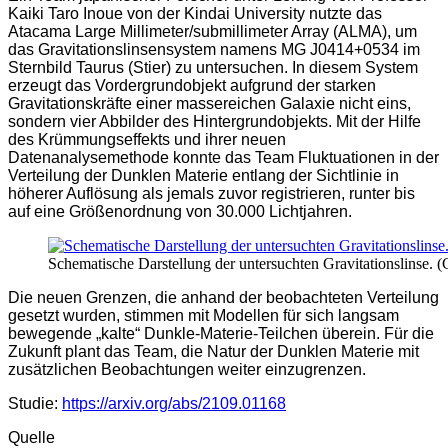
Kaiki Taro Inoue von der Kindai University nutzte das
Atacama Large Millimeter/submillimeter Array (ALMA), um
das Gravitationslinsensystem namens MG J0414+0534 im
Sternbild Taurus (Stier) zu untersuchen. In diesem System
erzeugt das Vordergrundobjekt aufgrund der starken
Gravitationskräfte einer massereichen Galaxie nicht eins,
sondern vier Abbilder des Hintergrundobjekts. Mit der Hilfe
des Krümmungseffekts und ihrer neuen
Datenanalysemethode konnte das Team Fluktuationen in der
Verteilung der Dunklen Materie entlang der Sichtlinie in
höherer Auflösung als jemals zuvor registrieren, runter bis
auf eine Größenordnung von 30.000 Lichtjahren.
Schematische Darstellung der untersuchten Gravitationslinse. 
Die neuen Grenzen, die anhand der beobachteten Verteilung
gesetzt wurden, stimmen mit Modellen für sich langsam
bewegende „kalte“ Dunkle-Materie-Teilchen überein. Für die
Zukunft plant das Team, die Natur der Dunklen Materie mit
zusätzlichen Beobachtungen weiter einzugrenzen.
Studie:
https://arxiv.org/abs/2109.01168
Quelle