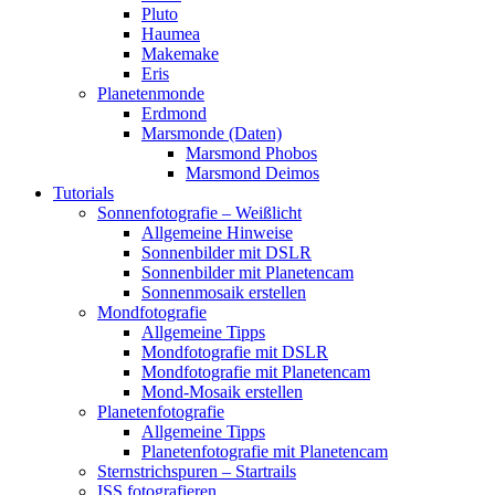
Pluto
Haumea
Makemake
Eris
Planetenmonde
Erdmond
Marsmonde (Daten)
Marsmond Phobos
Marsmond Deimos
Tutorials
Sonnenfotografie – Weißlicht
Allgemeine Hinweise
Sonnenbilder mit DSLR
Sonnenbilder mit Planetencam
Sonnenmosaik erstellen
Mondfotografie
Allgemeine Tipps
Mondfotografie mit DSLR
Mondfotografie mit Planetencam
Mond-Mosaik erstellen
Planetenfotografie
Allgemeine Tipps
Planetenfotografie mit Planetencam
Sternstrichspuren – Startrails
ISS fotografieren