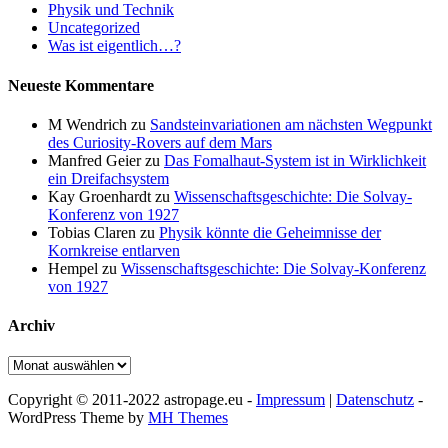
Physik und Technik
Uncategorized
Was ist eigentlich…?
Neueste Kommentare
M Wendrich
zu
Sandsteinvariationen am nächsten Wegpunkt
des Curiosity-Rovers auf dem Mars
Manfred Geier
zu
Das Fomalhaut-System ist in Wirklichkeit
ein Dreifachsystem
Kay Groenhardt
zu
Wissenschaftsgeschichte: Die Solvay-
Konferenz von 1927
Tobias Claren
zu
Physik könnte die Geheimnisse der
Kornkreise entlarven
Hempel
zu
Wissenschaftsgeschichte: Die Solvay-Konferenz
von 1927
Archiv
Archiv
Copyright © 2011-2022 astropage.eu -
Impressum
|
Datenschutz
-
WordPress Theme by
MH Themes