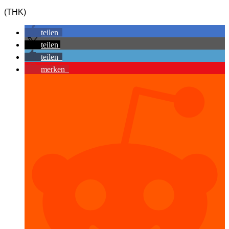
(THK)
teilen
teilen
teilen
merken