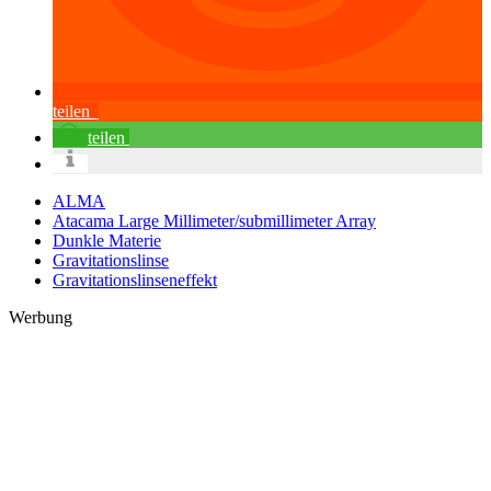
teilen
teilen
ALMA
Atacama Large Millimeter/submillimeter Array
Dunkle Materie
Gravitationslinse
Gravitationslinseneffekt
Werbung