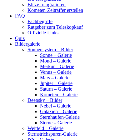
Blitze fotografieren
Kometen-Zeitraffer erstellen
FAQ
Fachbegriffe
Ratgeber zum Teleskopkauf
Offizielle Links
Quiz
Bildergalerie
Sonnensystem – Bilder
Sonne – Galerie
Mond – Galerie
Merkur – Galerie
Venus – Galerie
Mars – Galerie
Jupiter – Galerie
Saturn – Galerie
Kometen – Galerie
Deepsky – Bilder
Nebel – Galerie
Galaxien – Galerie
Sternhaufen-Galerie
Sterne – Galerie
Weitfeld – Galerie
Sternstrichspuren-Galerie
ISS – Galerie