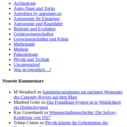
Archäologie
Astro-Tipps und Tricks
Astrofotos by astropage.eu
Astronomie für Einsteiger
Astronomie und Raumfahrt
Biologie und Evolution
Geisteswissenschaften
Geowissenschaften und Klima
Mathematik
Medizin
Paläontologie
Physik und Technik
Uncategorized
Was ist eigentlich…?
Neueste Kommentare
M Wendrich
zu
Sandsteinvariationen am nächsten Wegpunkt
des Curiosity-Rovers auf dem Mars
Manfred Geier
zu
Das Fomalhaut-System ist in Wirklichkeit
ein Dreifachsystem
Kay Groenhardt
zu
Wissenschaftsgeschichte: Die Solvay-
Konferenz von 1927
Tobias Claren
zu
Physik könnte die Geheimnisse der