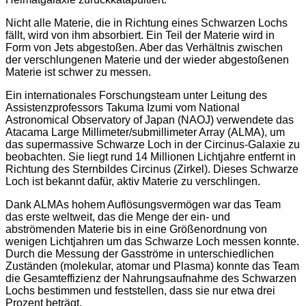
Nicht alle Materie, die in Richtung eines Schwarzen Lochs
fällt, wird von ihm absorbiert. Ein Teil der Materie wird in
Form von Jets abgestoßen. Aber das Verhältnis zwischen
der verschlungenen Materie und der wieder abgestoßenen
Materie ist schwer zu messen.
Ein internationales Forschungsteam unter Leitung des
Assistenzprofessors Takuma Izumi vom National
Astronomical Observatory of Japan (NAOJ) verwendete das
Atacama Large Millimeter/submillimeter Array (ALMA), um
das supermassive Schwarze Loch in der Circinus-Galaxie zu
beobachten. Sie liegt rund 14 Millionen Lichtjahre entfernt in
Richtung des Sternbildes Circinus (Zirkel). Dieses Schwarze
Loch ist bekannt dafür, aktiv Materie zu verschlingen.
Dank ALMAs hohem Auflösungsvermögen war das Team
das erste weltweit, das die Menge der ein- und
abströmenden Materie bis in eine Größenordnung von
wenigen Lichtjahren um das Schwarze Loch messen konnte.
Durch die Messung der Gasströme in unterschiedlichen
Zuständen (molekular, atomar und Plasma) konnte das Team
die Gesamteffizienz der Nahrungsaufnahme des Schwarzen
Lochs bestimmen und feststellen, dass sie nur etwa drei
Prozent beträgt.