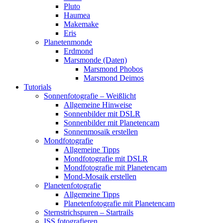
Pluto
Haumea
Makemake
Eris
Planetenmonde
Erdmond
Marsmonde (Daten)
Marsmond Phobos
Marsmond Deimos
Tutorials
Sonnenfotografie – Weißlicht
Allgemeine Hinweise
Sonnenbilder mit DSLR
Sonnenbilder mit Planetencam
Sonnenmosaik erstellen
Mondfotografie
Allgemeine Tipps
Mondfotografie mit DSLR
Mondfotografie mit Planetencam
Mond-Mosaik erstellen
Planetenfotografie
Allgemeine Tipps
Planetenfotografie mit Planetencam
Sternstrichspuren – Startrails
ISS fotografieren