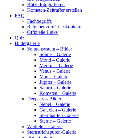
Blitze fotografieren
Kometen-Zeitraffer erstellen
FAQ
Fachbegriffe
Ratgeber zum Teleskopkauf
Offizielle Links
Quiz
Bildergalerie
Sonnensystem – Bilder
Sonne – Galerie
Mond – Galerie
Merkur – Galerie
Venus – Galerie
Mars – Galerie
Jupiter – Galerie
Saturn – Galerie
Kometen – Galerie
Deepsky – Bilder
Nebel – Galerie
Galaxien – Galerie
Sternhaufen-Galerie
Sterne – Galerie
Weitfeld – Galerie
Sternstrichspuren-Galerie
ISS – Galerie