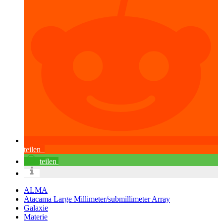
teilen
teilen
ALMA
Atacama Large Millimeter/submillimeter Array
Galaxie
Materie