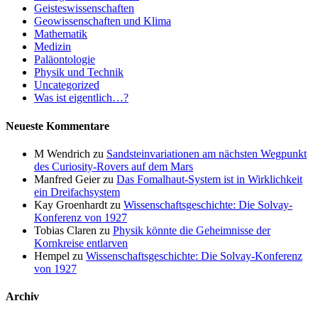
Geisteswissenschaften
Geowissenschaften und Klima
Mathematik
Medizin
Paläontologie
Physik und Technik
Uncategorized
Was ist eigentlich…?
Neueste Kommentare
M Wendrich
zu
Sandsteinvariationen am nächsten Wegpunkt
des Curiosity-Rovers auf dem Mars
Manfred Geier
zu
Das Fomalhaut-System ist in Wirklichkeit
ein Dreifachsystem
Kay Groenhardt
zu
Wissenschaftsgeschichte: Die Solvay-
Konferenz von 1927
Tobias Claren
zu
Physik könnte die Geheimnisse der
Kornkreise entlarven
Hempel
zu
Wissenschaftsgeschichte: Die Solvay-Konferenz
von 1927
Archiv