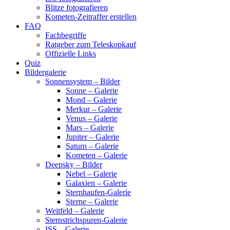
Blitze fotografieren
Kometen-Zeitraffer erstellen
FAQ
Fachbegriffe
Ratgeber zum Teleskopkauf
Offizielle Links
Quiz
Bildergalerie
Sonnensystem – Bilder
Sonne – Galerie
Mond – Galerie
Merkur – Galerie
Venus – Galerie
Mars – Galerie
Jupiter – Galerie
Saturn – Galerie
Kometen – Galerie
Deepsky – Bilder
Nebel – Galerie
Galaxien – Galerie
Sternhaufen-Galerie
Sterne – Galerie
Weitfeld – Galerie
Sternstrichspuren-Galerie
ISS – Galerie