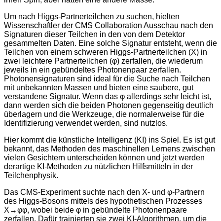
Um nach Higgs-Partnerteilchen zu suchen, hielten
Wissenschaftler der CMS Collaboration Ausschau nach den
Signaturen dieser Teilchen in den von dem Detektor
gesammelten Daten. Eine solche Signatur entsteht, wenn die
Teilchen von einem schweren Higgs-Partnerteilchen (X) in
zwei leichtere Partnerteilchen (φ) zerfallen, die wiederum
jeweils in ein gebündeltes Photonenpaar zerfallen.
Photonensignaturen sind ideal für die Suche nach Teilchen
mit unbekannten Massen und bieten eine saubere, gut
verstandene Signatur. Wenn das φ allerdings sehr leicht ist,
dann werden sich die beiden Photonen gegenseitig deutlich
überlagern und die Werkzeuge, die normalerweise für die
Identifizierung verwendet werden, sind nutzlos.
Hier kommt die künstliche Intelligenz (KI) ins Spiel. Es ist gut
bekannt, das Methoden des maschinellen Lernens zwischen
vielen Gesichtern unterscheiden können und jetzt werden
derartige KI-Methoden zu nützlichen Hilfsmitteln in der
Teilchenphysik.
Das CMS-Experiment suchte nach den X- und φ-Partnern
des Higgs-Bosons mittels des hypothetischen Prozesses
X→φφ, wobei beide φ in gebündelte Photonenpaare
zerfallen. Dafür trainierten sie zwei KI-Algorithmen, um die