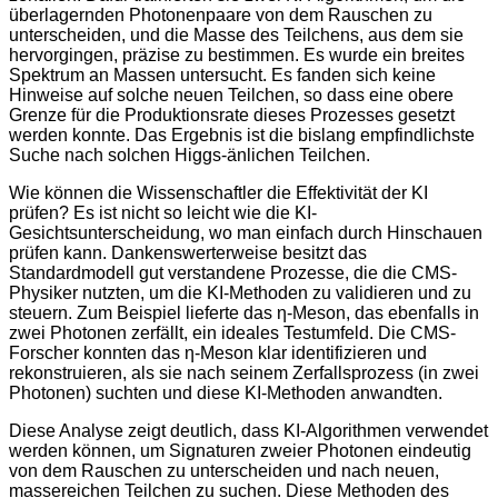
überlagernden Photonenpaare von dem Rauschen zu
unterscheiden, und die Masse des Teilchens, aus dem sie
hervorgingen, präzise zu bestimmen. Es wurde ein breites
Spektrum an Massen untersucht. Es fanden sich keine
Hinweise auf solche neuen Teilchen, so dass eine obere
Grenze für die Produktionsrate dieses Prozesses gesetzt
werden konnte. Das Ergebnis ist die bislang empfindlichste
Suche nach solchen Higgs-änlichen Teilchen.
Wie können die Wissenschaftler die Effektivität der KI
prüfen? Es ist nicht so leicht wie die KI-
Gesichtsunterscheidung, wo man einfach durch Hinschauen
prüfen kann. Dankenswerterweise besitzt das
Standardmodell gut verstandene Prozesse, die die CMS-
Physiker nutzten, um die KI-Methoden zu validieren und zu
steuern. Zum Beispiel lieferte das η-Meson, das ebenfalls in
zwei Photonen zerfällt, ein ideales Testumfeld. Die CMS-
Forscher konnten das η-Meson klar identifizieren und
rekonstruieren, als sie nach seinem Zerfallsprozess (in zwei
Photonen) suchten und diese KI-Methoden anwandten.
Diese Analyse zeigt deutlich, dass KI-Algorithmen verwendet
werden können, um Signaturen zweier Photonen eindeutig
von dem Rauschen zu unterscheiden und nach neuen,
massereichen Teilchen zu suchen. Diese Methoden des