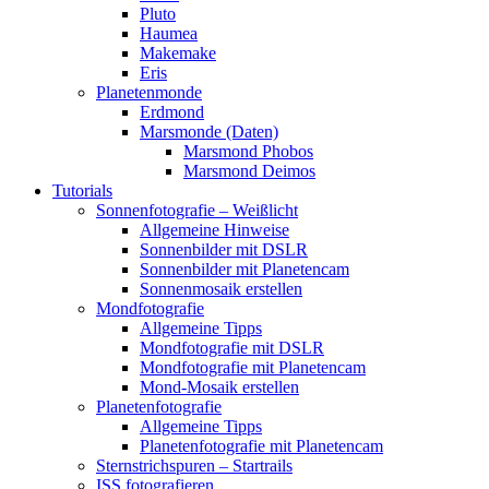
Pluto
Haumea
Makemake
Eris
Planetenmonde
Erdmond
Marsmonde (Daten)
Marsmond Phobos
Marsmond Deimos
Tutorials
Sonnenfotografie – Weißlicht
Allgemeine Hinweise
Sonnenbilder mit DSLR
Sonnenbilder mit Planetencam
Sonnenmosaik erstellen
Mondfotografie
Allgemeine Tipps
Mondfotografie mit DSLR
Mondfotografie mit Planetencam
Mond-Mosaik erstellen
Planetenfotografie
Allgemeine Tipps
Planetenfotografie mit Planetencam
Sternstrichspuren – Startrails
ISS fotografieren