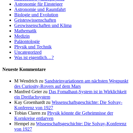
Astronomie für Einsteiger
Astronomie und Raumfahrt
Biologie und Evolution
Geisteswissenschaften
Geowissenschaften und Klima
Mathematik
Medizin
Paläontologie
Physik und Technik
Uncategorized
Was ist eigentlich…?
Neueste Kommentare
M Wendrich
zu
Sandsteinvariationen am nächsten Wegpunkt
des Curiosity-Rovers auf dem Mars
Manfred Geier
zu
Das Fomalhaut-System ist in Wirklichkeit
ein Dreifachsystem
Kay Groenhardt
zu
Wissenschaftsgeschichte: Die Solvay-
Konferenz von 1927
Tobias Claren
zu
Physik könnte die Geheimnisse der
Kornkreise entlarven
Hempel
zu
Wissenschaftsgeschichte: Die Solvay-Konferenz
von 1927