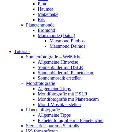
Pluto
Haumea
Makemake
Eris
Planetenmonde
Erdmond
Marsmonde (Daten)
Marsmond Phobos
Marsmond Deimos
Tutorials
Sonnenfotografie – Weißlicht
Allgemeine Hinweise
Sonnenbilder mit DSLR
Sonnenbilder mit Planetencam
Sonnenmosaik erstellen
Mondfotografie
Allgemeine Tipps
Mondfotografie mit DSLR
Mondfotografie mit Planetencam
Mond-Mosaik erstellen
Planetenfotografie
Allgemeine Tipps
Planetenfotografie mit Planetencam
Sternstrichspuren – Startrails
ISS fotografieren