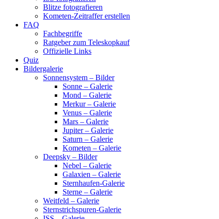
Blitze fotografieren
Kometen-Zeitraffer erstellen
FAQ
Fachbegriffe
Ratgeber zum Teleskopkauf
Offizielle Links
Quiz
Bildergalerie
Sonnensystem – Bilder
Sonne – Galerie
Mond – Galerie
Merkur – Galerie
Venus – Galerie
Mars – Galerie
Jupiter – Galerie
Saturn – Galerie
Kometen – Galerie
Deepsky – Bilder
Nebel – Galerie
Galaxien – Galerie
Sternhaufen-Galerie
Sterne – Galerie
Weitfeld – Galerie
Sternstrichspuren-Galerie
ISS – Galerie