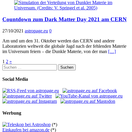
Countdown zum Dark Matter Day 2021 am CERN
27/10/2021
astropage.eu
0
Am und um den 31. Oktober werden das CERN und andere
Laboratorien weltweit die globale Jagd nach der fehlenden Materie
im Universum feiern – die Dunkle Materie, von der man
[…]
Seitennummerierung
1
2
»
Suchen
der
nach:
Beiträge
Social Media
Werbung
(*)
Einkaufen bei amazon.de
(*)