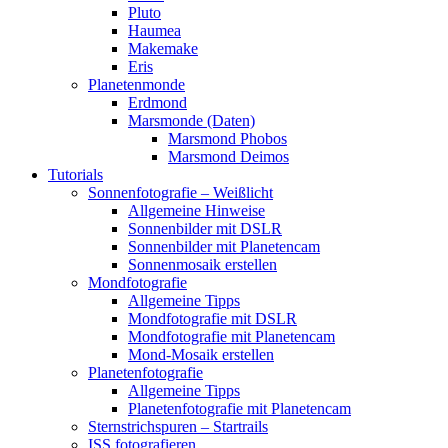
Pluto
Haumea
Makemake
Eris
Planetenmonde
Erdmond
Marsmonde (Daten)
Marsmond Phobos
Marsmond Deimos
Tutorials
Sonnenfotografie – Weißlicht
Allgemeine Hinweise
Sonnenbilder mit DSLR
Sonnenbilder mit Planetencam
Sonnenmosaik erstellen
Mondfotografie
Allgemeine Tipps
Mondfotografie mit DSLR
Mondfotografie mit Planetencam
Mond-Mosaik erstellen
Planetenfotografie
Allgemeine Tipps
Planetenfotografie mit Planetencam
Sternstrichspuren – Startrails
ISS fotografieren