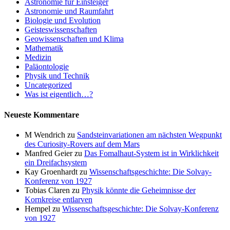
Astronomie für Einsteiger
Astronomie und Raumfahrt
Biologie und Evolution
Geisteswissenschaften
Geowissenschaften und Klima
Mathematik
Medizin
Paläontologie
Physik und Technik
Uncategorized
Was ist eigentlich…?
Neueste Kommentare
M Wendrich
zu
Sandsteinvariationen am nächsten Wegpunkt
des Curiosity-Rovers auf dem Mars
Manfred Geier
zu
Das Fomalhaut-System ist in Wirklichkeit
ein Dreifachsystem
Kay Groenhardt
zu
Wissenschaftsgeschichte: Die Solvay-
Konferenz von 1927
Tobias Claren
zu
Physik könnte die Geheimnisse der
Kornkreise entlarven
Hempel
zu
Wissenschaftsgeschichte: Die Solvay-Konferenz
von 1927