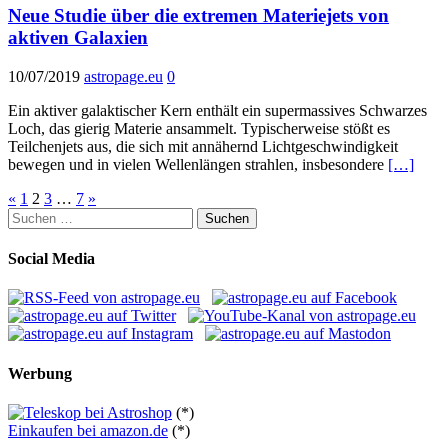
Neue Studie über die extremen Materiejets von
aktiven Galaxien
10/07/2019
astropage.eu
0
Ein aktiver galaktischer Kern enthält ein supermassives Schwarzes
Loch, das gierig Materie ansammelt. Typischerweise stößt es
Teilchenjets aus, die sich mit annähernd Lichtgeschwindigkeit
bewegen und in vielen Wellenlängen strahlen, insbesondere
[…]
Seitennummerierung
«
1
2
3
…
7
»
Suchen
der
nach:
Beiträge
Social Media
Werbung
(*)
Einkaufen bei amazon.de
(*)