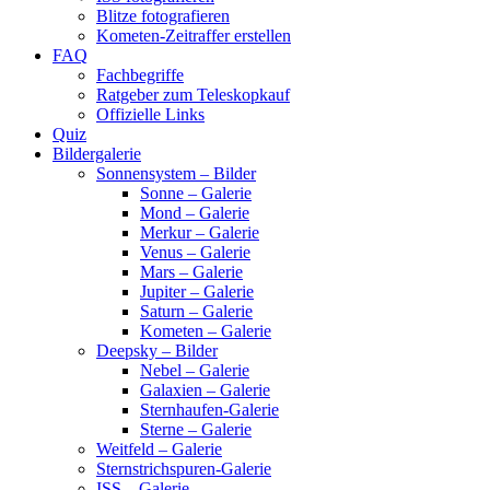
Blitze fotografieren
Kometen-Zeitraffer erstellen
FAQ
Fachbegriffe
Ratgeber zum Teleskopkauf
Offizielle Links
Quiz
Bildergalerie
Sonnensystem – Bilder
Sonne – Galerie
Mond – Galerie
Merkur – Galerie
Venus – Galerie
Mars – Galerie
Jupiter – Galerie
Saturn – Galerie
Kometen – Galerie
Deepsky – Bilder
Nebel – Galerie
Galaxien – Galerie
Sternhaufen-Galerie
Sterne – Galerie
Weitfeld – Galerie
Sternstrichspuren-Galerie
ISS – Galerie