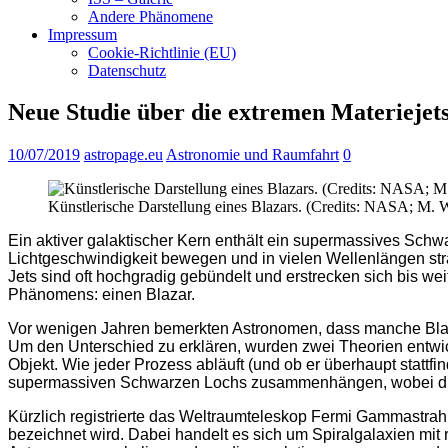
Andere Phänomene
Impressum
Cookie-Richtlinie (EU)
Datenschutz
Neue Studie über die extremen Materiejet
10/07/2019
astropage.eu
Astronomie und Raumfahrt
0
Künstlerische Darstellung eines Blazars. (Credits: NASA; M. 
Ein aktiver galaktischer Kern enthält ein supermassives Schw
Lichtgeschwindigkeit bewegen und in vielen Wellenlängen s
Jets sind oft hochgradig gebündelt und erstrecken sich bis wei
Phänomens: einen Blazar.
Vor wenigen Jahren bemerkten Astronomen, dass manche Blazar
Um den Unterschied zu erklären, wurden zwei Theorien entwi
Objekt. Wie jeder Prozess abläuft (und ob er überhaupt stattfi
supermassiven Schwarzen Lochs zusammenhängen, wobei die m
Kürzlich registrierte das Weltraumteleskop Fermi Gammastrahl
bezeichnet wird. Dabei handelt es sich um Spiralgalaxien m