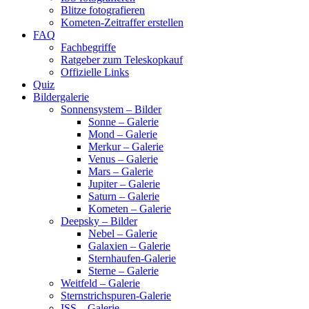
Blitze fotografieren
Kometen-Zeitraffer erstellen
FAQ
Fachbegriffe
Ratgeber zum Teleskopkauf
Offizielle Links
Quiz
Bildergalerie
Sonnensystem – Bilder
Sonne – Galerie
Mond – Galerie
Merkur – Galerie
Venus – Galerie
Mars – Galerie
Jupiter – Galerie
Saturn – Galerie
Kometen – Galerie
Deepsky – Bilder
Nebel – Galerie
Galaxien – Galerie
Sternhaufen-Galerie
Sterne – Galerie
Weitfeld – Galerie
Sternstrichspuren-Galerie
ISS – Galerie