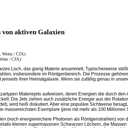
s von aktiven Galaxien
Weiss / CfA)
arzes Loch, das gierig Materie ansammelt. Typischerweise stößt 
trahlen, insbesondere im Röntgenbereich. Die Prozesse gehör
t jenseits ihrer Heimatgalaxie. Wenn sie zufällig genau in unse
typen Materiejets aufweisen, deren Energien die durch den Ak
ckelt: Die Jets ziehen auch zusätzliche Energie aus der Rota
ndet), wird heiß diskutiert. Aber eine populäre Sichtweise besa
assereichsten Exemplare (jene mit mehr als 100 Millionen S
en (noch energiereichere Photonen als Röntgenstrahlen) von de
it relativ kleinen supermassiven Schwarzen Löchern, die Mass