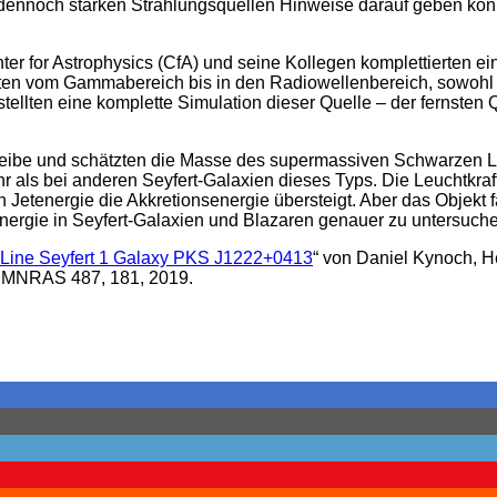
dennoch starken Strahlungsquellen Hinweise darauf geben kön
r for Astrophysics (CfA) und seine Kollegen komplettierten ein
en vom Gammabereich bis in den Radiowellenbereich, sowohl 
ten eine komplette Simulation dieser Quelle – der fernsten Quel
scheibe und schätzten die Masse des supermassiven Schwarzen L
ls bei anderen Seyfert-Galaxien dieses Typs. Die Leuchtkraft d
Jetenergie die Akkretionsenergie übersteigt. Aber das Objekt f
energie in Seyfert-Galaxien und Blazaren genauer zu untersuch
ow-Line Seyfert 1 Galaxy PKS J1222+0413
“ von Daniel Kynoch, H
, MNRAS 487, 181, 2019.