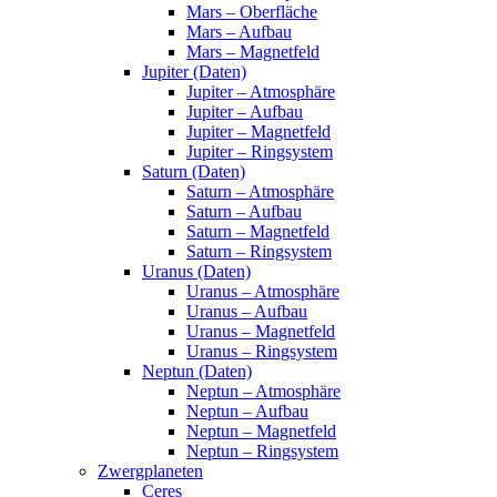
Mars – Oberfläche
Mars – Aufbau
Mars – Magnetfeld
Jupiter (Daten)
Jupiter – Atmosphäre
Jupiter – Aufbau
Jupiter – Magnetfeld
Jupiter – Ringsystem
Saturn (Daten)
Saturn – Atmosphäre
Saturn – Aufbau
Saturn – Magnetfeld
Saturn – Ringsystem
Uranus (Daten)
Uranus – Atmosphäre
Uranus – Aufbau
Uranus – Magnetfeld
Uranus – Ringsystem
Neptun (Daten)
Neptun – Atmosphäre
Neptun – Aufbau
Neptun – Magnetfeld
Neptun – Ringsystem
Zwergplaneten
Ceres