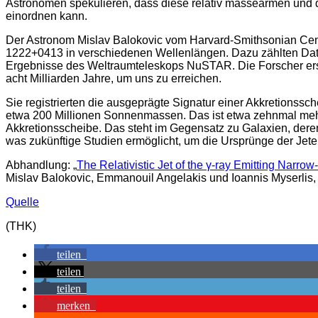
Astronomen spekulieren, dass diese relativ massearmen und 
einordnen kann.
Der Astronom Mislav Balokovic vom Harvard-Smithsonian Cente
1222+0413 in verschiedenen Wellenlängen. Dazu zählten Dat
Ergebnisse des Weltraumteleskops NuSTAR. Die Forscher erstell
acht Milliarden Jahre, um uns zu erreichen.
Sie registrierten die ausgeprägte Signatur einer Akkretions
etwa 200 Millionen Sonnenmassen. Das ist etwa zehnmal mehr a
Akkretionsscheibe. Das steht im Gegensatz zu Galaxien, deren 
was zukünftige Studien ermöglicht, um die Ursprünge der Jet
Abhandlung: „
The Relativistic Jet of the γ-ray Emitting Narr
Mislav Balokovic, Emmanouil Angelakis und Ioannis Myserlis
Quelle
(THK)
teilen
teilen
teilen
merken