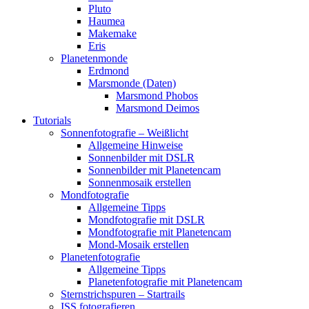
Pluto
Haumea
Makemake
Eris
Planetenmonde
Erdmond
Marsmonde (Daten)
Marsmond Phobos
Marsmond Deimos
Tutorials
Sonnenfotografie – Weißlicht
Allgemeine Hinweise
Sonnenbilder mit DSLR
Sonnenbilder mit Planetencam
Sonnenmosaik erstellen
Mondfotografie
Allgemeine Tipps
Mondfotografie mit DSLR
Mondfotografie mit Planetencam
Mond-Mosaik erstellen
Planetenfotografie
Allgemeine Tipps
Planetenfotografie mit Planetencam
Sternstrichspuren – Startrails
ISS fotografieren