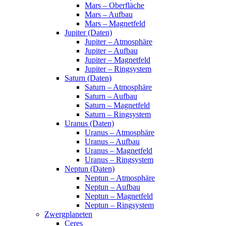
Mars – Oberfläche
Mars – Aufbau
Mars – Magnetfeld
Jupiter (Daten)
Jupiter – Atmosphäre
Jupiter – Aufbau
Jupiter – Magnetfeld
Jupiter – Ringsystem
Saturn (Daten)
Saturn – Atmosphäre
Saturn – Aufbau
Saturn – Magnetfeld
Saturn – Ringsystem
Uranus (Daten)
Uranus – Atmosphäre
Uranus – Aufbau
Uranus – Magnetfeld
Uranus – Ringsystem
Neptun (Daten)
Neptun – Atmosphäre
Neptun – Aufbau
Neptun – Magnetfeld
Neptun – Ringsystem
Zwergplaneten
Ceres