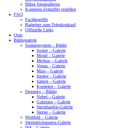
Blitze fotografieren
Kometen-Zeitraffer erstellen
FAQ
Fachbegriffe
Ratgeber zum Teleskopkauf
Offizielle Links
Quiz
Bildergalerie
Sonnensystem – Bilder
Sonne – Galerie
Mond – Galerie
Merkur – Galerie
Venus – Galerie
Mars – Galerie
Jupiter – Galerie
Saturn – Galerie
Kometen – Galerie
Deepsky – Bilder
Nebel – Galerie
Galaxien – Galerie
Sternhaufen-Galerie
Sterne – Galerie
Weitfeld – Galerie
Sternstrichspuren-Galerie
ISS – Galerie