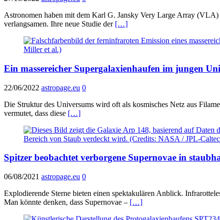
Astronomen haben mit dem Karl G. Jansky Very Large Array (VLA) de
verlangsamen. Ihre neue Studie der
[…]
Ein massereicher Supergalaxienhaufen im jungen Un
22/06/2022
astropage.eu
0
Die Struktur des Universums wird oft als kosmisches Netz aus Filam
vermutet, dass diese
[…]
Spitzer beobachtet verborgene Supernovae in staubha
06/08/2021
astropage.eu
0
Explodierende Sterne bieten einen spektakulären Anblick. Infrarottel
Man könnte denken, dass Supernovae –
[…]