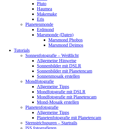
Pluto
Haumea
Makemake
Eris
Planetenmonde
Erdmond
Marsmonde (Daten)
Marsmond Phobos
Marsmond Deimos
Tutorials
Sonnenfotografie – Weißlicht
Allgemeine Hinweise
Sonnenbilder mit DSLR
Sonnenbilder mit Planetencam
Sonnenmosaik erstellen
Mondfotografie
Allgemeine Tipps
Mondfotografie mit DSLR
Mondfotografie mit Planetencam
Mond-Mosaik erstellen
Planetenfotografie
Allgemeine Tipps
Planetenfotografie mit Planetencam
Sternstrichspuren – Startrails
ISS fotografieren