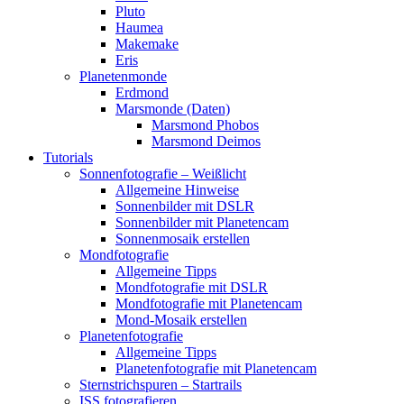
Pluto
Haumea
Makemake
Eris
Planetenmonde
Erdmond
Marsmonde (Daten)
Marsmond Phobos
Marsmond Deimos
Tutorials
Sonnenfotografie – Weißlicht
Allgemeine Hinweise
Sonnenbilder mit DSLR
Sonnenbilder mit Planetencam
Sonnenmosaik erstellen
Mondfotografie
Allgemeine Tipps
Mondfotografie mit DSLR
Mondfotografie mit Planetencam
Mond-Mosaik erstellen
Planetenfotografie
Allgemeine Tipps
Planetenfotografie mit Planetencam
Sternstrichspuren – Startrails
ISS fotografieren