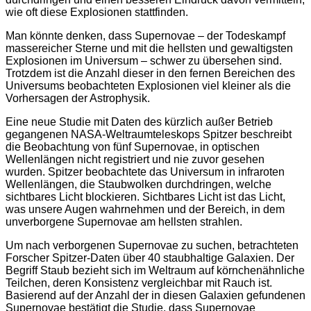
wie oft diese Explosionen stattfinden.
Man könnte denken, dass Supernovae – der Todeskampf
massereicher Sterne und mit die hellsten und gewaltigsten
Explosionen im Universum – schwer zu übersehen sind.
Trotzdem ist die Anzahl dieser in den fernen Bereichen des
Universums beobachteten Explosionen viel kleiner als die
Vorhersagen der Astrophysik.
Eine neue Studie mit Daten des kürzlich außer Betrieb
gegangenen NASA-Weltraumteleskops Spitzer beschreibt
die Beobachtung von fünf Supernovae, in optischen
Wellenlängen nicht registriert und nie zuvor gesehen
wurden. Spitzer beobachtete das Universum in infraroten
Wellenlängen, die Staubwolken durchdringen, welche
sichtbares Licht blockieren. Sichtbares Licht ist das Licht,
was unsere Augen wahrnehmen und der Bereich, in dem
unverborgene Supernovae am hellsten strahlen.
Um nach verborgenen Supernovae zu suchen, betrachteten
Forscher Spitzer-Daten über 40 staubhaltige Galaxien. Der
Begriff Staub bezieht sich im Weltraum auf körnchenähnliche
Teilchen, deren Konsistenz vergleichbar mit Rauch ist.
Basierend auf der Anzahl der in diesen Galaxien gefundenen
Supernovae bestätigt die Studie, dass Supernovae