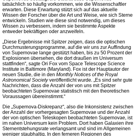
tatsächlich so häufig vorkommen, wie die Wissenschaftler
erwarten. Diese Erwartung stützt sich auf das aktuelle
Wissen der Forscher über die Art und Weise, wie sich Sterne
entwickeln. Studien wie diese sind notwendig, um dieses
Wissen zu verbessern, indem sie bestimmte Aspekte
entweder bekräftigen oder anzweifeln.
„Diese Ergebnisse mit Spitzer zeigen, dass die optischen
Durchmusterungsprogramme, auf die wir uns zur Auffindung
von Supernovae lange gestützt haben, bis zu 50 Prozent der
Explosionen übersehen, die dort draußen im Universum
stattfinden“, sagte Ori Fox vom Space Telescope Science
Institute in Baltimore (Maryland). Fox ist der Hauptautor der
neuen Studie, die in den
Monthly Notices of the Royal
Astronomical Society
veröffentlicht wurde. „Es sind sehr gute
Nachrichten, dass die Anzahl der von uns mit Spitzer
beobachteten Supernovae statistisch mit den theoretischen
Voraussagen übereinstimmt.“
Die „Supernova-Diskrepanz“, also die Inkonsistenz zwischen
der Anzahl der vorhergesagten Supernovae und der Anzahl
der von optischen Teleskopen beobachteten Supernovae, ist
im nahen Universum kein Problem. Dort haben Galaxien ihre
Sternentstehungsrate verlangsamt und sind im Allgemeinen
weniger staubhaltig. In den ferneren Regionen des