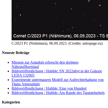
C/2023 P1 (Nishimura), 06.09.2023. (Credits: astropage.eu)
Neueste Beiträge
Mission zur Antarktis erforscht den dortigen
Nährstoffkreislauf
Bildveröffentlichung / Hubble: SN 2022abvt in der Galaxie
LEDA 132905
Experimente untermauern Modell zur Aufrechterhaltung von
Titans Atmosphäre
Bildveröffentlichung / Hubble: Eine von Hundert
Bildveröffentlichung / Hubble: Am Rande des Tarantelnebels
Kategorien