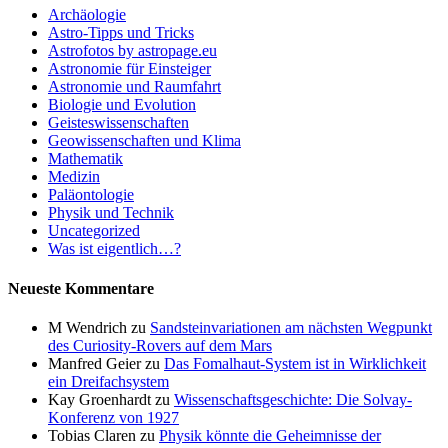
Archäologie
Astro-Tipps und Tricks
Astrofotos by astropage.eu
Astronomie für Einsteiger
Astronomie und Raumfahrt
Biologie und Evolution
Geisteswissenschaften
Geowissenschaften und Klima
Mathematik
Medizin
Paläontologie
Physik und Technik
Uncategorized
Was ist eigentlich…?
Neueste Kommentare
M Wendrich
zu
Sandsteinvariationen am nächsten Wegpunkt
des Curiosity-Rovers auf dem Mars
Manfred Geier
zu
Das Fomalhaut-System ist in Wirklichkeit
ein Dreifachsystem
Kay Groenhardt
zu
Wissenschaftsgeschichte: Die Solvay-
Konferenz von 1927
Tobias Claren
zu
Physik könnte die Geheimnisse der