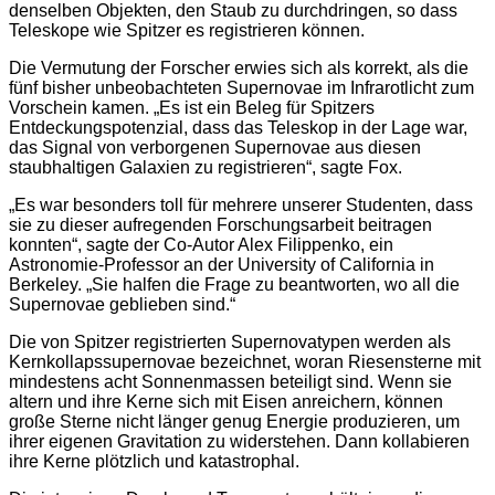
denselben Objekten, den Staub zu durchdringen, so dass
Teleskope wie Spitzer es registrieren können.
Die Vermutung der Forscher erwies sich als korrekt, als die
fünf bisher unbeobachteten Supernovae im Infrarotlicht zum
Vorschein kamen. „Es ist ein Beleg für Spitzers
Entdeckungspotenzial, dass das Teleskop in der Lage war,
das Signal von verborgenen Supernovae aus diesen
staubhaltigen Galaxien zu registrieren“, sagte Fox.
„Es war besonders toll für mehrere unserer Studenten, dass
sie zu dieser aufregenden Forschungsarbeit beitragen
konnten“, sagte der Co-Autor Alex Filippenko, ein
Astronomie-Professor an der University of California in
Berkeley. „Sie halfen die Frage zu beantworten, wo all die
Supernovae geblieben sind.“
Die von Spitzer registrierten Supernovatypen werden als
Kernkollapssupernovae bezeichnet, woran Riesensterne mit
mindestens acht Sonnenmassen beteiligt sind. Wenn sie
altern und ihre Kerne sich mit Eisen anreichern, können
große Sterne nicht länger genug Energie produzieren, um
ihrer eigenen Gravitation zu widerstehen. Dann kollabieren
ihre Kerne plötzlich und katastrophal.