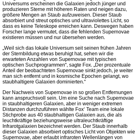
Universums erscheinen die Galaxien jedoch jünger und
produzieren Sterne mit höheren Raten und neigen dazu,
größere Mengen an Staub aufzuweisen. Dieser Staub
absorbiert und streut optisches und ultraviolettes Licht, so
dass es keine Teleskope erreichen kann. Deswegen haben
Forscher lange vermutet, dass die fehlenden Supernovae
existieren müssen und nur übersehen werden.
„Weil sich das lokale Universum seit seinen frühen Jahren
der Sternbildung etwas beruhigt hat, sehen wir die
erwarteten Anzahlen von Supernovae mit typischen
optischen Suchprogrammen“, sagte Fox. „Der prozentuale
Anteil der beobachteten Supernovae sinkt jedoch, je weiter
man sich entfernt und in kosmische Epochen gelangt, wo
staubhaltigere Galaxien dominierten.“
Der Nachweis von Supernovae in so großen Entfernungen
kann anspruchsvoll sein. Um eine Suche nach Supernovae
in staubhaltigeren Galaxien, aber in weniger extremen
Distanzen durchzuführen wählte Fox‘ Team eine lokale
Stichprobe aus 40 staubhaltigen Galaxien aus, die als
leuchtkräftige beziehungsweise ultraleuchtkräftige
Infrarotgalaxien bezeichnet werden. Der Staub innerhalb
dieser Galaxien absorbiert optisches Licht von Objekten wie
Supernovae, aber erlaubt infraroten Wellenlängen von