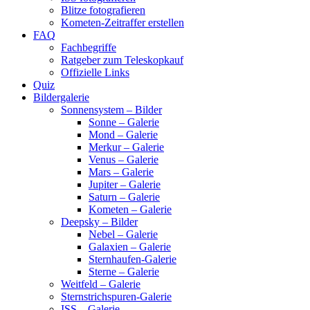
Blitze fotografieren
Kometen-Zeitraffer erstellen
FAQ
Fachbegriffe
Ratgeber zum Teleskopkauf
Offizielle Links
Quiz
Bildergalerie
Sonnensystem – Bilder
Sonne – Galerie
Mond – Galerie
Merkur – Galerie
Venus – Galerie
Mars – Galerie
Jupiter – Galerie
Saturn – Galerie
Kometen – Galerie
Deepsky – Bilder
Nebel – Galerie
Galaxien – Galerie
Sternhaufen-Galerie
Sterne – Galerie
Weitfeld – Galerie
Sternstrichspuren-Galerie
ISS – Galerie