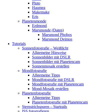
Pluto
Haumea
Makemake
Eris
Planetenmonde
Erdmond
Marsmonde (Daten)
Marsmond Phobos
Marsmond Deimos
Tutorials
Sonnenfotografie – Weißlicht
Allgemeine Hinweise
Sonnenbilder mit DSLR
Sonnenbilder mit Planetencam
Sonnenmosaik erstellen
Mondfotografie
Allgemeine Tipps
Mondfotografie mit DSLR
Mondfotografie mit Planetencam
Mond-Mosaik erstellen
Planetenfotografie
Allgemeine Tipps
Planetenfotografie mit Planetencam
Sternstrichspuren – Startrails
ISS fotografieren