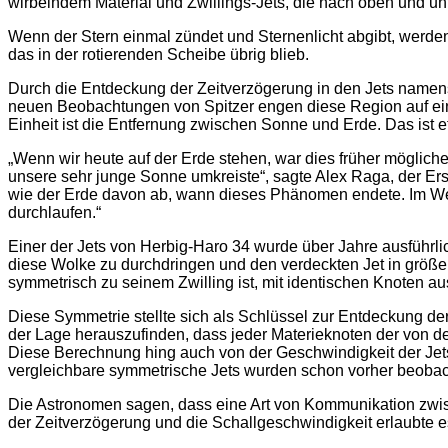
wirbelndem Material und Zwillings-Jets, die nach oben und un
Wenn der Stern einmal zündet und Sternenlicht abgibt, werde
das in der rotierenden Scheibe übrig blieb.
Durch die Entdeckung der Zeitverzögerung in den Jets namen
neuen Beobachtungen von Spitzer engen diese Region auf ein
Einheit ist die Entfernung zwischen Sonne und Erde. Das ist 
„Wenn wir heute auf der Erde stehen, war dies früher möglich
unsere sehr junge Sonne umkreiste“, sagte Alex Raga, der Ers
wie der Erde davon ab, wann dieses Phänomen endete. Im We
durchlaufen.“
Einer der Jets von Herbig-Haro 34 wurde über Jahre ausführlich
diese Wolke zu durchdringen und den verdeckten Jet in größere
symmetrisch zu seinem Zwilling ist, mit identischen Knoten au
Diese Symmetrie stellte sich als Schlüssel zur Entdeckung 
der Lage herauszufinden, dass jeder Materieknoten der von d
Diese Berechnung hing auch von der Geschwindigkeit der Je
vergleichbare symmetrische Jets wurden schon vorher beobachte
Die Astronomen sagen, dass eine Art von Kommunikation zwisc
der Zeitverzögerung und die Schallgeschwindigkeit erlaubte 