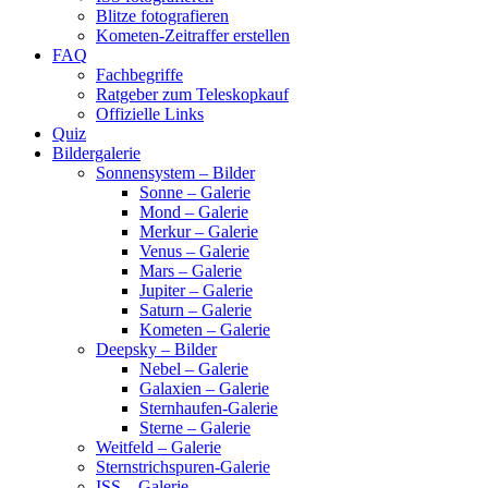
Blitze fotografieren
Kometen-Zeitraffer erstellen
FAQ
Fachbegriffe
Ratgeber zum Teleskopkauf
Offizielle Links
Quiz
Bildergalerie
Sonnensystem – Bilder
Sonne – Galerie
Mond – Galerie
Merkur – Galerie
Venus – Galerie
Mars – Galerie
Jupiter – Galerie
Saturn – Galerie
Kometen – Galerie
Deepsky – Bilder
Nebel – Galerie
Galaxien – Galerie
Sternhaufen-Galerie
Sterne – Galerie
Weitfeld – Galerie
Sternstrichspuren-Galerie
ISS – Galerie