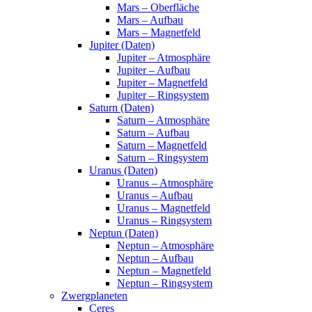
Mars – Oberfläche
Mars – Aufbau
Mars – Magnetfeld
Jupiter (Daten)
Jupiter – Atmosphäre
Jupiter – Aufbau
Jupiter – Magnetfeld
Jupiter – Ringsystem
Saturn (Daten)
Saturn – Atmosphäre
Saturn – Aufbau
Saturn – Magnetfeld
Saturn – Ringsystem
Uranus (Daten)
Uranus – Atmosphäre
Uranus – Aufbau
Uranus – Magnetfeld
Uranus – Ringsystem
Neptun (Daten)
Neptun – Atmosphäre
Neptun – Aufbau
Neptun – Magnetfeld
Neptun – Ringsystem
Zwergplaneten
Ceres