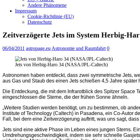
Andere Phänomene
Impressum
Cookie-Richtlinie (EU)
Datenschutz
Zeitverzögerte Jets im System Herbig-Har
06/04/2011
astropage.eu
Astronomie und Raumfahrt
0
Jets von Herbig-Haro 34 (NASA/JPL-Caltech)
Astronomen haben entdeckt, dass zwei symmetrische Jets, we
aus Gas und Staub des einen Jets schießen 4,5 Jahre später 
Die Entdeckung, die mit dem Infrarotblick des Spitzer Space 
eingeschlossen die Sterne, die der frühen Sonne ähneln.
„Weitere Studien werden benötigt, um zu bestimmen, ob ander
Institute of Technology (Caltech) in Pasadena, ein Co-Autor d
Fall, bei dem eine Zeitverzögerung auftritt, was uns sagt, dass
Jets sind eine aktive Phase im Leben eines jungen Sterns. Ei
Umdrehungsgeschwindigkeit, indem sie sehr schnelle Gasjets