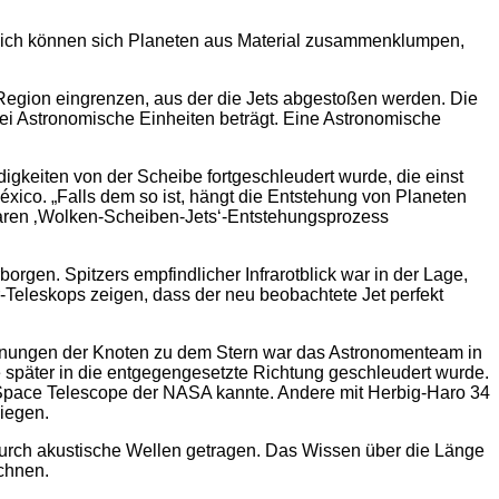
dlich können sich Planeten aus Material zusammenklumpen,
Region eingrenzen, aus der die Jets abgestoßen werden. Die
ei Astronomische Einheiten beträgt. Eine Astronomische
igkeiten von der Scheibe fortgeschleudert wurde, die einst
xico. „Falls dem so ist, hängt die Entstehung von Planeten
aren ‚Wolken-Scheiben-Jets‘-Entstehungsprozess
orgen. Spitzers empfindlicher Infrarotblick war in der Lage,
r-Teleskops zeigen, dass der neu beobachtete Jet perfekt
ernungen der Knoten zu dem Stern war das Astronomenteam in
 später in die entgegengesetzte Richtung geschleudert wurde.
Space Telescope der NASA kannte. Andere mit Herbig-Haro 34
liegen.
durch akustische Wellen getragen. Das Wissen über die Länge
chnen.