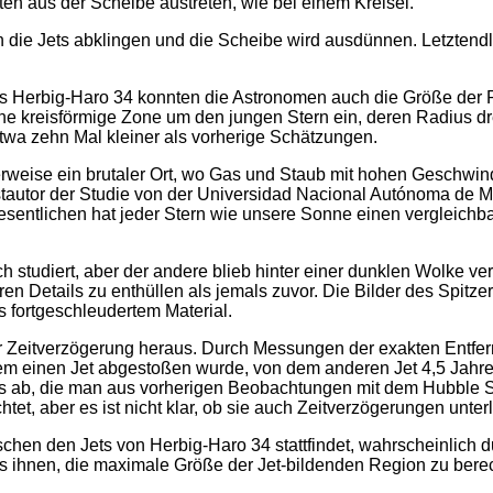
ten aus der Scheibe austreten, wie bei einem Kreisel.
n die Jets abklingen und die Scheibe wird ausdünnen. Letzten
s Herbig-Haro 34 konnten die Astronomen auch die Größe der 
e kreisförmige Zone um den jungen Stern ein, deren Radius dr
etwa zehn Mal kleiner als vorherige Schätzungen.
erweise ein brutaler Ort, wo Gas und Staub mit hohen Geschwind
tautor der Studie von der Universidad Nacional Autónoma de Mé
sentlichen hat jeder Stern wie unsere Sonne einen vergleichb
 studiert, aber der andere blieb hinter einer dunklen Wolke verb
n Details zu enthüllen als jemals zuvor. Die Bilder des Spitze
s fortgeschleudertem Material.
der Zeitverzögerung heraus. Durch Messungen der exakten Entf
em einen Jet abgestoßen wurde, von dem anderen Jet 4,5 Jahre
ts ab, die man aus vorherigen Beobachtungen mit dem Hubble 
t, aber es ist nicht klar, ob sie auch Zeitverzögerungen unter
hen den Jets von Herbig-Haro 34 stattfindet, wahrscheinlich 
es ihnen, die maximale Größe der Jet-bildenden Region zu bere