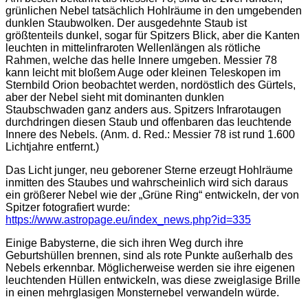
grünlichen Nebel tatsächlich Hohlräume in den umgebenden
dunklen Staubwolken. Der ausgedehnte Staub ist
größtenteils dunkel, sogar für Spitzers Blick, aber die Kanten
leuchten in mittelinfraroten Wellenlängen als rötliche
Rahmen, welche das helle Innere umgeben. Messier 78
kann leicht mit bloßem Auge oder kleinen Teleskopen im
Sternbild Orion beobachtet werden, nordöstlich des Gürtels,
aber der Nebel sieht mit dominanten dunklen
Staubschwaden ganz anders aus. Spitzers Infrarotaugen
durchdringen diesen Staub und offenbaren das leuchtende
Innere des Nebels. (Anm. d. Red.: Messier 78 ist rund 1.600
Lichtjahre entfernt.)
Das Licht junger, neu geborener Sterne erzeugt Hohlräume
inmitten des Staubes und wahrscheinlich wird sich daraus
ein größerer Nebel wie der „Grüne Ring“ entwickeln, der von
Spitzer fotografiert wurde:
https://www.astropage.eu/index_news.php?id=335
Einige Babysterne, die sich ihren Weg durch ihre
Geburtshüllen brennen, sind als rote Punkte außerhalb des
Nebels erkennbar. Möglicherweise werden sie ihre eigenen
leuchtenden Hüllen entwickeln, was diese zweiglasige Brille
in einen mehrglasigen Monsternebel verwandeln würde.