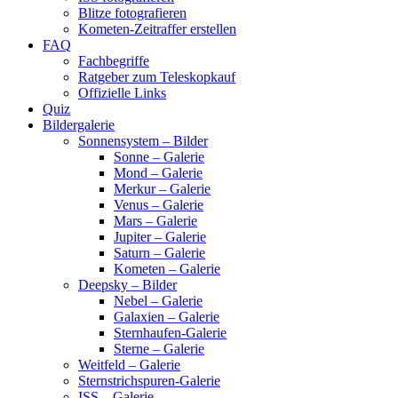
Blitze fotografieren
Kometen-Zeitraffer erstellen
FAQ
Fachbegriffe
Ratgeber zum Teleskopkauf
Offizielle Links
Quiz
Bildergalerie
Sonnensystem – Bilder
Sonne – Galerie
Mond – Galerie
Merkur – Galerie
Venus – Galerie
Mars – Galerie
Jupiter – Galerie
Saturn – Galerie
Kometen – Galerie
Deepsky – Bilder
Nebel – Galerie
Galaxien – Galerie
Sternhaufen-Galerie
Sterne – Galerie
Weitfeld – Galerie
Sternstrichspuren-Galerie
ISS – Galerie