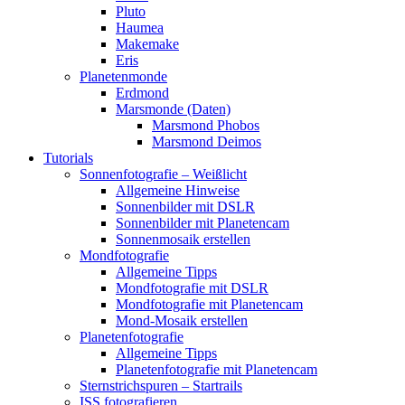
Pluto
Haumea
Makemake
Eris
Planetenmonde
Erdmond
Marsmonde (Daten)
Marsmond Phobos
Marsmond Deimos
Tutorials
Sonnenfotografie – Weißlicht
Allgemeine Hinweise
Sonnenbilder mit DSLR
Sonnenbilder mit Planetencam
Sonnenmosaik erstellen
Mondfotografie
Allgemeine Tipps
Mondfotografie mit DSLR
Mondfotografie mit Planetencam
Mond-Mosaik erstellen
Planetenfotografie
Allgemeine Tipps
Planetenfotografie mit Planetencam
Sternstrichspuren – Startrails
ISS fotografieren