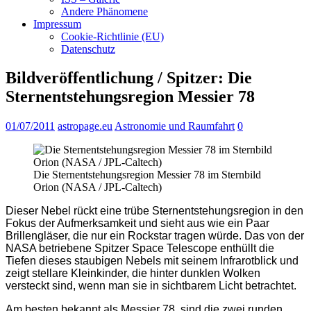
Andere Phänomene
Impressum
Cookie-Richtlinie (EU)
Datenschutz
Bildveröffentlichung / Spitzer: Die
Sternentstehungsregion Messier 78
01/07/2011
astropage.eu
Astronomie und Raumfahrt
0
Die Sternentstehungsregion Messier 78 im Sternbild
Orion (NASA / JPL-Caltech)
Dieser Nebel rückt eine trübe Sternentstehungsregion in den
Fokus der Aufmerksamkeit und sieht aus wie ein Paar
Brillengläser, die nur ein Rockstar tragen würde. Das von der
NASA betriebene Spitzer Space Telescope enthüllt die
Tiefen dieses staubigen Nebels mit seinem Infrarotblick und
zeigt stellare Kleinkinder, die hinter dunklen Wolken
versteckt sind, wenn man sie in sichtbarem Licht betrachtet.
Am besten bekannt als Messier 78, sind die zwei runden,