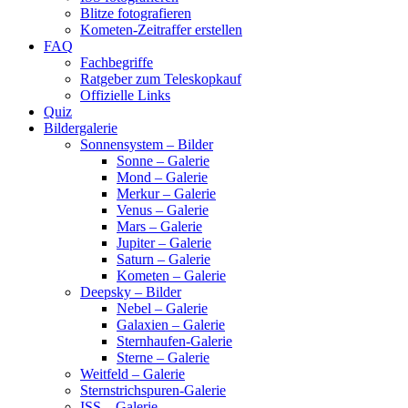
Blitze fotografieren
Kometen-Zeitraffer erstellen
FAQ
Fachbegriffe
Ratgeber zum Teleskopkauf
Offizielle Links
Quiz
Bildergalerie
Sonnensystem – Bilder
Sonne – Galerie
Mond – Galerie
Merkur – Galerie
Venus – Galerie
Mars – Galerie
Jupiter – Galerie
Saturn – Galerie
Kometen – Galerie
Deepsky – Bilder
Nebel – Galerie
Galaxien – Galerie
Sternhaufen-Galerie
Sterne – Galerie
Weitfeld – Galerie
Sternstrichspuren-Galerie
ISS – Galerie