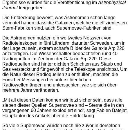
Ergebnisse wurden für die Veröffentlichung im
Astrophysical
Journal
freigegeben.
Die Entdeckung beweist, was Astronomen schon lange
vermutet haben: dass die Galaxien, welche die effizientesten
Stern-Fabriken sind, auch Supernovae-Fabriken sind.
Die Astronomen nutzten ein weltweites Netzwerk von
Radioteleskopen in fünf Ländern, darunter Schweden, um in
der Lage zu sein, extrem scharfe Bilder der Galaxie Arp 220
anzufertigen. Die Wissenschaftler beobachteten rund 40
Radioquellen im Zentrum der Galaxie Arp 220. Diese
Radioquellen sind hinter dichten Schichten aus Staub und
Gas versteckt und für gewöhnliche Teleskope unsichtbar. Um
die Natur dieser Radioquellen zu enthüllen, machten die
Forscher Messungen bei unterschiedlichen
Radiowellenlängen und untersuchten, wie sie sich über
mehrere Jahre veränderten.
„Mit all diesen Daten können wir jetzt sicher sein, dass alle
sieben dieser Quellen Supernovae sind – Sterne die in den
vergangenen 60 Jahren explodiert sind“, sagt Fabien Batejat,
Hauptautor des Artikels über die Entdeckung.
So viele Supernovae wurden noch nie zuvor in derselben