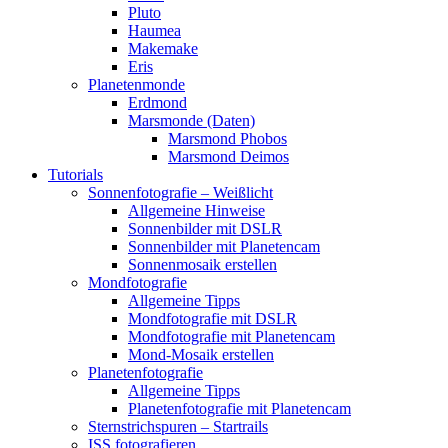
Pluto
Haumea
Makemake
Eris
Planetenmonde
Erdmond
Marsmonde (Daten)
Marsmond Phobos
Marsmond Deimos
Tutorials
Sonnenfotografie – Weißlicht
Allgemeine Hinweise
Sonnenbilder mit DSLR
Sonnenbilder mit Planetencam
Sonnenmosaik erstellen
Mondfotografie
Allgemeine Tipps
Mondfotografie mit DSLR
Mondfotografie mit Planetencam
Mond-Mosaik erstellen
Planetenfotografie
Allgemeine Tipps
Planetenfotografie mit Planetencam
Sternstrichspuren – Startrails
ISS fotografieren