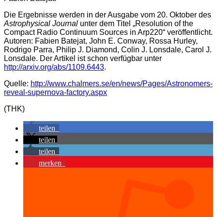
Die Ergebnisse werden in der Ausgabe vom 20. Oktober des
Astrophysical Journal
unter dem Titel „Resolution of the
Compact Radio Continuum Sources in Arp220“ veröffentlicht.
Autoren: Fabien Batejat, John E. Conway, Rossa Hurley,
Rodrigo Parra, Philip J. Diamond, Colin J. Lonsdale, Carol J.
Lonsdale. Der Artikel ist schon verfügbar unter
http://arxiv.org/abs/1109.6443
.
Quelle:
http://www.chalmers.se/en/news/Pages/Astronomers-
reveal-supernova-factory.aspx
(THK)
teilen
teilen
teilen
merken