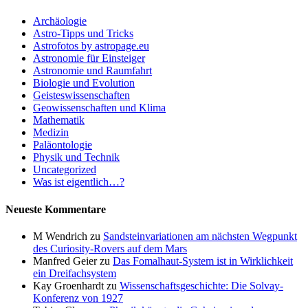
Archäologie
Astro-Tipps und Tricks
Astrofotos by astropage.eu
Astronomie für Einsteiger
Astronomie und Raumfahrt
Biologie und Evolution
Geisteswissenschaften
Geowissenschaften und Klima
Mathematik
Medizin
Paläontologie
Physik und Technik
Uncategorized
Was ist eigentlich…?
Neueste Kommentare
M Wendrich
zu
Sandsteinvariationen am nächsten Wegpunkt
des Curiosity-Rovers auf dem Mars
Manfred Geier
zu
Das Fomalhaut-System ist in Wirklichkeit
ein Dreifachsystem
Kay Groenhardt
zu
Wissenschaftsgeschichte: Die Solvay-
Konferenz von 1927