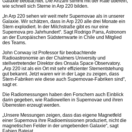
Galaxie beobachtet. Die Anzahl stimmt mit der Rate überein,
wie schnell sich Sterne in Arp 220 bilden.
„In Arp 220 sehen wir weit mehr Supernovae als in unserer
Galaxie. Wir schätzen, dass in Arp 220 alle drei Monate ein
Stern explodiert. In der Milchstraße gibt es nur eine
Supernova pro Jahrhundert“. Sagt Rodrigo Parra, Astronom
an der Europäischen Südsternwarte in Chile und Mitglied
des Teams.
John Conway ist Professor für beobachtende
Radioastronomie an der Chalmers University und
stellvertretender Direktor des Onsala Space Observatory.
„Arp 220 ist als ein Ort mit sehr effizienter Sternentstehung
gut bekannt. Jetzt waren wir in der Lage zu zeigen, dass
Stern-Fabriken wie diese auch Supernovae-Fabriken sind“,
sagt er.
Die Radiomessungen haben den Forschern auch Einblick
darin gegeben, wie Radiowellen in Supernovae und ihren
Überresten erzeugt werden.
„Unsere Messungen zeigen, dass das eigene Magnetfeld
einer Supernova ihre Radioemissionen produziert, nicht die
magnetischen Felder in der umgebenden Galaxie“, sagt
Fabien Batejat.