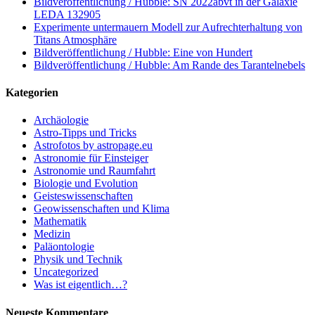
Bildveröffentlichung / Hubble: SN 2022abvt in der Galaxie
LEDA 132905
Experimente untermauern Modell zur Aufrechterhaltung von
Titans Atmosphäre
Bildveröffentlichung / Hubble: Eine von Hundert
Bildveröffentlichung / Hubble: Am Rande des Tarantelnebels
Kategorien
Archäologie
Astro-Tipps und Tricks
Astrofotos by astropage.eu
Astronomie für Einsteiger
Astronomie und Raumfahrt
Biologie und Evolution
Geisteswissenschaften
Geowissenschaften und Klima
Mathematik
Medizin
Paläontologie
Physik und Technik
Uncategorized
Was ist eigentlich…?
Neueste Kommentare