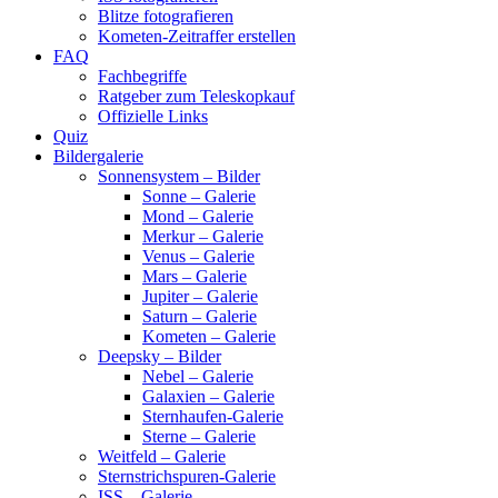
Blitze fotografieren
Kometen-Zeitraffer erstellen
FAQ
Fachbegriffe
Ratgeber zum Teleskopkauf
Offizielle Links
Quiz
Bildergalerie
Sonnensystem – Bilder
Sonne – Galerie
Mond – Galerie
Merkur – Galerie
Venus – Galerie
Mars – Galerie
Jupiter – Galerie
Saturn – Galerie
Kometen – Galerie
Deepsky – Bilder
Nebel – Galerie
Galaxien – Galerie
Sternhaufen-Galerie
Sterne – Galerie
Weitfeld – Galerie
Sternstrichspuren-Galerie
ISS – Galerie