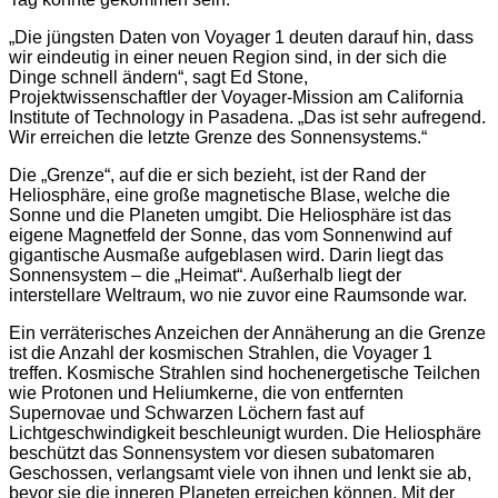
„Die jüngsten Daten von Voyager 1 deuten darauf hin, dass
wir eindeutig in einer neuen Region sind, in der sich die
Dinge schnell ändern“, sagt Ed Stone,
Projektwissenschaftler der Voyager-Mission am California
Institute of Technology in Pasadena. „Das ist sehr aufregend.
Wir erreichen die letzte Grenze des Sonnensystems.“
Die „Grenze“, auf die er sich bezieht, ist der Rand der
Heliosphäre, eine große magnetische Blase, welche die
Sonne und die Planeten umgibt. Die Heliosphäre ist das
eigene Magnetfeld der Sonne, das vom Sonnenwind auf
gigantische Ausmaße aufgeblasen wird. Darin liegt das
Sonnensystem – die „Heimat“. Außerhalb liegt der
interstellare Weltraum, wo nie zuvor eine Raumsonde war.
Ein verräterisches Anzeichen der Annäherung an die Grenze
ist die Anzahl der kosmischen Strahlen, die Voyager 1
treffen. Kosmische Strahlen sind hochenergetische Teilchen
wie Protonen und Heliumkerne, die von entfernten
Supernovae und Schwarzen Löchern fast auf
Lichtgeschwindigkeit beschleunigt wurden. Die Heliosphäre
beschützt das Sonnensystem vor diesen subatomaren
Geschossen, verlangsamt viele von ihnen und lenkt sie ab,
bevor sie die inneren Planeten erreichen können. Mit der