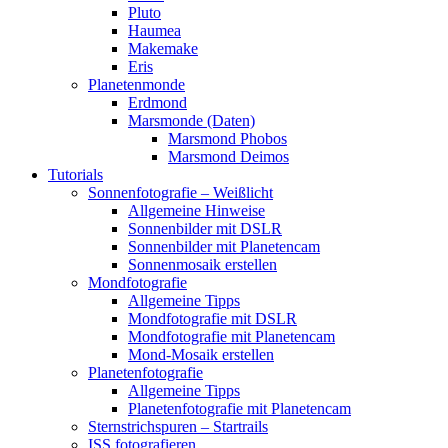
Pluto
Haumea
Makemake
Eris
Planetenmonde
Erdmond
Marsmonde (Daten)
Marsmond Phobos
Marsmond Deimos
Tutorials
Sonnenfotografie – Weißlicht
Allgemeine Hinweise
Sonnenbilder mit DSLR
Sonnenbilder mit Planetencam
Sonnenmosaik erstellen
Mondfotografie
Allgemeine Tipps
Mondfotografie mit DSLR
Mondfotografie mit Planetencam
Mond-Mosaik erstellen
Planetenfotografie
Allgemeine Tipps
Planetenfotografie mit Planetencam
Sternstrichspuren – Startrails
ISS fotografieren