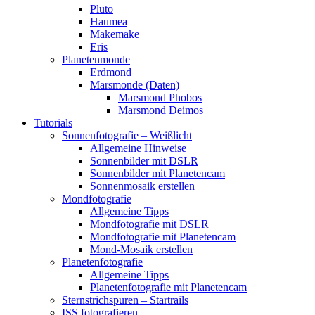
Pluto
Haumea
Makemake
Eris
Planetenmonde
Erdmond
Marsmonde (Daten)
Marsmond Phobos
Marsmond Deimos
Tutorials
Sonnenfotografie – Weißlicht
Allgemeine Hinweise
Sonnenbilder mit DSLR
Sonnenbilder mit Planetencam
Sonnenmosaik erstellen
Mondfotografie
Allgemeine Tipps
Mondfotografie mit DSLR
Mondfotografie mit Planetencam
Mond-Mosaik erstellen
Planetenfotografie
Allgemeine Tipps
Planetenfotografie mit Planetencam
Sternstrichspuren – Startrails
ISS fotografieren