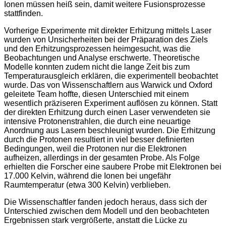
Ionen müssen heiß sein, damit weitere Fusionsprozesse
stattfinden.
Vorherige Experimente mit direkter Erhitzung mittels Laser
wurden von Unsicherheiten bei der Präparation des Ziels
und den Erhitzungsprozessen heimgesucht, was die
Beobachtungen und Analyse erschwerte. Theoretische
Modelle konnten zudem nicht die lange Zeit bis zum
Temperaturausgleich erklären, die experimentell beobachtet
wurde. Das von Wissenschaftlern aus Warwick und Oxford
geleitete Team hoffte, diesen Unterschied mit einem
wesentlich präziseren Experiment auflösen zu können. Statt
der direkten Erhitzung durch einen Laser verwendeten sie
intensive Protonenstrahlen, die durch eine neuartige
Anordnung aus Lasern beschleunigt wurden. Die Erhitzung
durch die Protonen resultiert in viel besser definierten
Bedingungen, weil die Protonen nur die Elektronen
aufheizen, allerdings in der gesamten Probe. Als Folge
erhielten die Forscher eine saubere Probe mit Elektronen bei
17.000 Kelvin, während die Ionen bei ungefähr
Raumtemperatur (etwa 300 Kelvin) verblieben.
Die Wissenschaftler fanden jedoch heraus, dass sich der
Unterschied zwischen dem Modell und den beobachteten
Ergebnissen stark vergrößerte, anstatt die Lücke zu