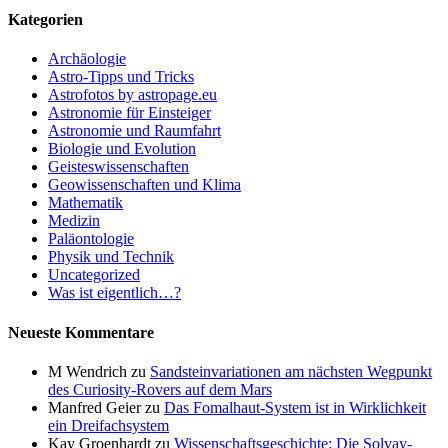
Kategorien
Archäologie
Astro-Tipps und Tricks
Astrofotos by astropage.eu
Astronomie für Einsteiger
Astronomie und Raumfahrt
Biologie und Evolution
Geisteswissenschaften
Geowissenschaften und Klima
Mathematik
Medizin
Paläontologie
Physik und Technik
Uncategorized
Was ist eigentlich…?
Neueste Kommentare
M Wendrich
zu
Sandsteinvariationen am nächsten Wegpunkt
des Curiosity-Rovers auf dem Mars
Manfred Geier
zu
Das Fomalhaut-System ist in Wirklichkeit
ein Dreifachsystem
Kay Groenhardt
zu
Wissenschaftsgeschichte: Die Solvay-