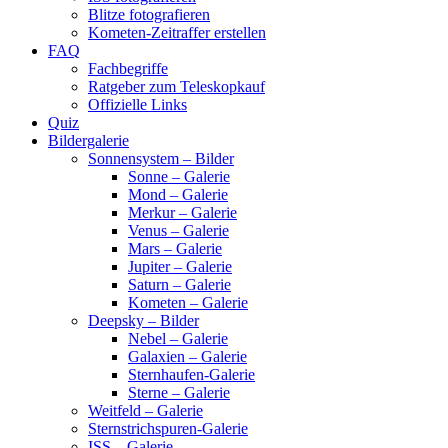
Blitze fotografieren
Kometen-Zeitraffer erstellen
FAQ
Fachbegriffe
Ratgeber zum Teleskopkauf
Offizielle Links
Quiz
Bildergalerie
Sonnensystem – Bilder
Sonne – Galerie
Mond – Galerie
Merkur – Galerie
Venus – Galerie
Mars – Galerie
Jupiter – Galerie
Saturn – Galerie
Kometen – Galerie
Deepsky – Bilder
Nebel – Galerie
Galaxien – Galerie
Sternhaufen-Galerie
Sterne – Galerie
Weitfeld – Galerie
Sternstrichspuren-Galerie
ISS – Galerie