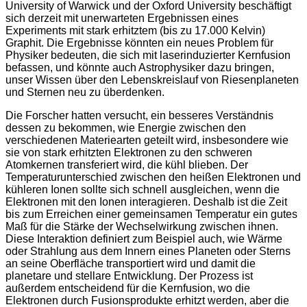
University of Warwick und der Oxford University beschäftigt
sich derzeit mit unerwarteten Ergebnissen eines
Experiments mit stark erhitztem (bis zu 17.000 Kelvin)
Graphit. Die Ergebnisse könnten ein neues Problem für
Physiker bedeuten, die sich mit laserinduzierter Kernfusion
befassen, und könnte auch Astrophysiker dazu bringen,
unser Wissen über den Lebenskreislauf von Riesenplaneten
und Sternen neu zu überdenken.
Die Forscher hatten versucht, ein besseres Verständnis
dessen zu bekommen, wie Energie zwischen den
verschiedenen Materiearten geteilt wird, insbesondere wie
sie von stark erhitzten Elektronen zu den schweren
Atomkernen transferiert wird, die kühl blieben. Der
Temperaturunterschied zwischen den heißen Elektronen und
kühleren Ionen sollte sich schnell ausgleichen, wenn die
Elektronen mit den Ionen interagieren. Deshalb ist die Zeit
bis zum Erreichen einer gemeinsamen Temperatur ein gutes
Maß für die Stärke der Wechselwirkung zwischen ihnen.
Diese Interaktion definiert zum Beispiel auch, wie Wärme
oder Strahlung aus dem Innern eines Planeten oder Sterns
an seine Oberfläche transportiert wird und damit die
planetare und stellare Entwicklung. Der Prozess ist
außerdem entscheidend für die Kernfusion, wo die
Elektronen durch Fusionsprodukte erhitzt werden, aber die