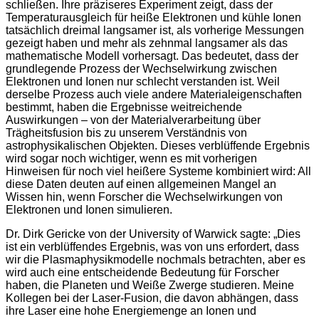
schließen. Ihre präziseres Experiment zeigt, dass der
Temperaturausgleich für heiße Elektronen und kühle Ionen
tatsächlich dreimal langsamer ist, als vorherige Messungen
gezeigt haben und mehr als zehnmal langsamer als das
mathematische Modell vorhersagt. Das bedeutet, dass der
grundlegende Prozess der Wechselwirkung zwischen
Elektronen und Ionen nur schlecht verstanden ist. Weil
derselbe Prozess auch viele andere Materialeigenschaften
bestimmt, haben die Ergebnisse weitreichende
Auswirkungen – von der Materialverarbeitung über
Trägheitsfusion bis zu unserem Verständnis von
astrophysikalischen Objekten. Dieses verblüffende Ergebnis
wird sogar noch wichtiger, wenn es mit vorherigen
Hinweisen für noch viel heißere Systeme kombiniert wird: All
diese Daten deuten auf einen allgemeinen Mangel an
Wissen hin, wenn Forscher die Wechselwirkungen von
Elektronen und Ionen simulieren.
Dr. Dirk Gericke von der University of Warwick sagte: „Dies
ist ein verblüffendes Ergebnis, was von uns erfordert, dass
wir die Plasmaphysikmodelle nochmals betrachten, aber es
wird auch eine entscheidende Bedeutung für Forscher
haben, die Planeten und Weiße Zwerge studieren. Meine
Kollegen bei der Laser-Fusion, die davon abhängen, dass
ihre Laser eine hohe Energiemenge an Ionen und