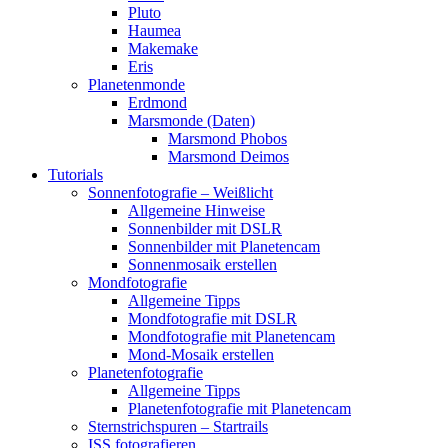
Pluto
Haumea
Makemake
Eris
Planetenmonde
Erdmond
Marsmonde (Daten)
Marsmond Phobos
Marsmond Deimos
Tutorials
Sonnenfotografie – Weißlicht
Allgemeine Hinweise
Sonnenbilder mit DSLR
Sonnenbilder mit Planetencam
Sonnenmosaik erstellen
Mondfotografie
Allgemeine Tipps
Mondfotografie mit DSLR
Mondfotografie mit Planetencam
Mond-Mosaik erstellen
Planetenfotografie
Allgemeine Tipps
Planetenfotografie mit Planetencam
Sternstrichspuren – Startrails
ISS fotografieren