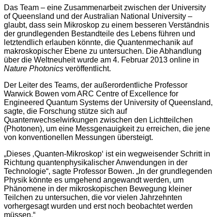
Das Team – eine Zusammenarbeit zwischen der University
of Queensland und der Australian National University –
glaubt, dass sein Mikroskop zu einem besseren Verständnis
der grundlegenden Bestandteile des Lebens führen und
letztendlich erlauben könnte, die Quantenmechanik auf
makroskopischer Ebene zu untersuchen. Die Abhandlung
über die Weltneuheit wurde am 4. Februar 2013 online in
Nature Photonics
veröffentlicht.
Der Leiter des Teams, der außerordentliche Professor
Warwick Bowen vom ARC Centre of Excellence for
Engineered Quantum Systems der University of Queensland,
sagte, die Forschung stütze sich auf
Quantenwechselwirkungen zwischen den Lichtteilchen
(Photonen), um eine Messgenauigkeit zu erreichen, die jene
von konventionellen Messungen übersteigt.
„Dieses ‚Quanten-Mikroskop‘ ist ein wegweisender Schritt in
Richtung quantenphysikalischer Anwendungen in der
Technologie“, sagte Professor Bowen. „In der grundlegenden
Physik könnte es umgehend angewandt werden, um
Phänomene in der mikroskopischen Bewegung kleiner
Teilchen zu untersuchen, die vor vielen Jahrzehnten
vorhergesagt wurden und erst noch beobachtet werden
müssen.“