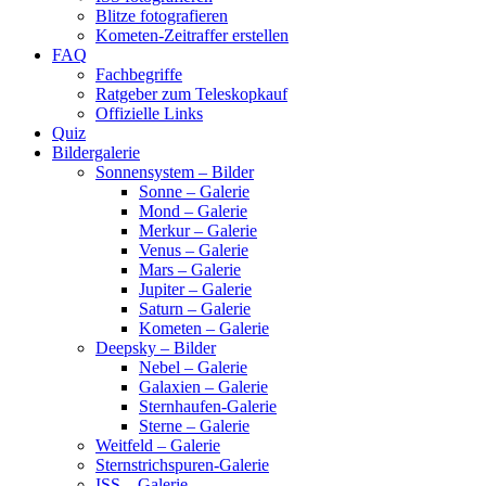
Blitze fotografieren
Kometen-Zeitraffer erstellen
FAQ
Fachbegriffe
Ratgeber zum Teleskopkauf
Offizielle Links
Quiz
Bildergalerie
Sonnensystem – Bilder
Sonne – Galerie
Mond – Galerie
Merkur – Galerie
Venus – Galerie
Mars – Galerie
Jupiter – Galerie
Saturn – Galerie
Kometen – Galerie
Deepsky – Bilder
Nebel – Galerie
Galaxien – Galerie
Sternhaufen-Galerie
Sterne – Galerie
Weitfeld – Galerie
Sternstrichspuren-Galerie
ISS – Galerie