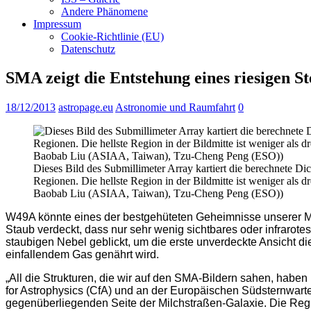
Andere Phänomene
Impressum
Cookie-Richtlinie (EU)
Datenschutz
SMA zeigt die Entstehung eines riesigen S
18/12/2013
astropage.eu
Astronomie und Raumfahrt
0
Dieses Bild des Submillimeter Array kartiert die berechnete D
Regionen. Die hellste Region in der Bildmitte ist weniger al
Baobab Liu (ASIAA, Taiwan), Tzu-Cheng Peng (ESO))
W49A könnte eines der bestgehüteten Geheimnisse unserer Milc
Staub verdeckt, dass nur sehr wenig sichtbares oder infrarot
staubigen Nebel geblickt, um die erste unverdeckte Ansicht di
einfallendem Gas genährt wird.
„All die Strukturen, die wir auf den SMA-Bildern sahen, habe
for Astrophysics (CfA) und an der Europäischen Südsternwarte
gegenüberliegenden Seite der Milchstraßen-Galaxie. Die Region