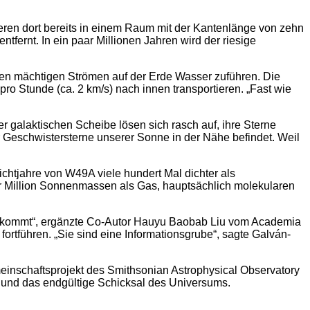
ren dort bereits in einem Raum mit der Kantenlänge von zehn
tfernt. In ein paar Millionen Jahren wird der riesige
en mächtigen Strömen auf der Erde Wasser zuführen. Die
ro Stunde (ca. 2 km/s) nach innen transportieren. „Fast wie
r galaktischen Scheibe lösen sich rasch auf, ihre Sterne
r Geschwistersterne unserer Sonne in der Nähe befindet. Weil
ichtjahre von W49A viele hundert Mal dichter als
ner Million Sonnenmassen als Gas, hauptsächlich molekularen
 vorkommt“, ergänzte Co-Autor Hauyu Baobab Liu vom Academia
ortführen. „Sie sind eine Informationsgrube“, sagte Galván-
meinschaftsprojekt des Smithsonian Astrophysical Observatory
 und das endgültige Schicksal des Universums.