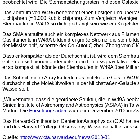
beobachtet wird. Die Sternentstehungsraten in diesen Galaxie
Das Zentrum von W49A beherbergt einen riesigen und überras
Lichtjahren (= 1.000 Kubiklichtjahre). Zum Vergleich: Weniger 
Sternhaufen in W49A so dicht gedrängt sein wie ein Kugelste
Das SMA enthüllte auch ein komplexes Netzwerk aus Filament
Gasfilamente in W49A bilden drei große Ströme, die sternbild
der Mississippi“, scherzte der Co-Autor Qizhou Zhang vom Cf
Dass er kompakter als der Durchschnitt ist, wird dem Sternhau
entfernen sich voneinander unter dem Einfluss gravitativer G
er so kompakt ist, könnte der Sternhaufen in W49A über Millia
Das Submillimeter Array kartierte das molekulare Gas in W49A 
durchschnittliche Molekülwolken in der Milchstraßen-Galaxie
Wasserstoff.
„Wir vermuten, dass die geordnete Struktur, die in W49A beo
Sinica Institute of Astronomy and Astrophysics (ASIAA) in Tai
Madrid. Die
Forschungsarbeit
wurde im Dezember 2013 im
As
Das Harvard-Smithsonian Center for Astrophysics (CfA) hat s
und des Harvard College Observatory. Wissenschaftler aus se
Quelle:
http://www.cfa.harvard.edu/news/2013-31