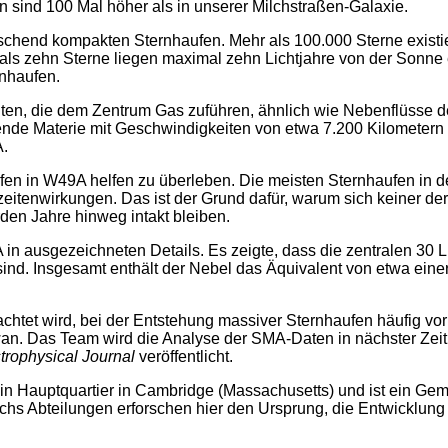
n sind 100 Mal höher als in unserer Milchstraßen-Galaxie.
chend kompakten Sternhaufen. Mehr als 100.000 Sterne existie
als zehn Sterne liegen maximal zehn Lichtjahre von der Sonne en
rnhaufen.
en, die dem Zentrum Gas zuführen, ähnlich wie Nebenflüsse d
ende Materie mit Geschwindigkeiten von etwa 7.200 Kilometern p
A.
fen in W49A helfen zu überleben. Die meisten Sternhaufen in de
ezeitenwirkungen. Das ist der Grund dafür, warum sich keiner de
rden Jahre hinweg intakt bleiben.
in ausgezeichneten Details. Es zeigte, dass die zentralen 30 L
 sind. Insgesamt enthält der Nebel das Äquivalent von etwa ei
bachtet wird, bei der Entstehung massiver Sternhaufen häufig
wan. Das Team wird die Analyse der SMA-Daten in nächster Zeit f
trophysical Journal
veröffentlicht.
ein Hauptquartier in Cambridge (Massachusetts) und ist ein Ge
chs Abteilungen erforschen hier den Ursprung, die Entwicklung