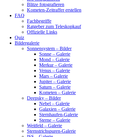
Blitze fotografieren
Kometen-Zeitraffer erstellen
FAQ
Fachbegriffe
Ratgeber zum Teleskopkauf
Offizielle Links
Quiz
Bildergalerie
Sonnensystem – Bilder
Sonne – Galerie
Mond – Galerie
Merkur – Galerie
Venus – Galerie
Mars – Galerie
Jupiter – Galerie
Saturn – Galerie
Kometen – Galerie
Deepsky – Bilder
Nebel – Galerie
Galaxien – Galerie
Sternhaufen-Galerie
Sterne – Galerie
Weitfeld – Galerie
Sternstrichspuren-Galerie
ISS – Galerie