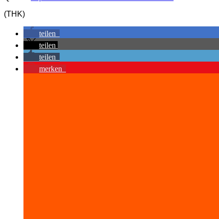
(THK)
teilen
teilen
teilen
merken