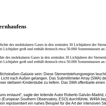
ternhaufens
ichte des molekularen Gases in den zentralen 30 Lichtjahren der Stern
s drei Lichtjahre groß und enthält dennoch etwa 50.000 Sonnenmassen
hstraßen-Galaxie sein: Diese Sternentstehungsregion leuchtet 
es Licht nach Außen gelangen. Das Submillimeter Array (SMA) d
eser stellaren Kinderstube zu liefern. Das SMA offenbarte einen
n uns erstaunt“, sagte der leitende Autor Roberto Galván-Madri
 (European Southern Observatory, ESO) durchführte. W49A liegt 
 repräsentiert ein nahes Beispiel für die Art der intensiven S