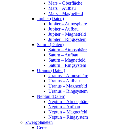
Mars – Oberfläche
Mars – Aufbau
Mars – Magnetfeld
Jupiter (Daten)
Jupiter – Atmosphäre
Jupiter – Aufbau
Jupiter – Magnetfeld
Jupiter – Ringsystem
Saturn (Daten)
Saturn – Atmosphäre
Saturn – Aufbau
Saturn – Magnetfeld
Saturn – Ringsystem
Uranus (Daten)
Uranus – Atmosphäre
Uranus – Aufbau
Uranus – Magnetfeld
Uranus – Ringsystem
Neptun (Daten)
Neptun – Atmosphäre
Neptun – Aufbau
Neptun – Magnetfeld
Neptun – Ringsystem
Zwergplaneten
Ceres