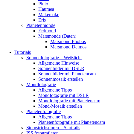
Pluto
Haumea
Makemake
Eris
Planetenmonde
Erdmond
Marsmonde (Daten)
Marsmond Phobos
Marsmond Deimos
Tutorials
Sonnenfotografie – Weißlicht
Allgemeine Hinweise
Sonnenbilder mit DSLR
Sonnenbilder mit Planetencam
Sonnenmosaik erstellen
Mondfotografie
Allgemeine Tipps
Mondfotografie mit DSLR
Mondfotografie mit Planetencam
Mond-Mosaik erstellen
Planetenfotografie
Allgemeine Tipps
Planetenfotografie mit Planetencam
Sternstrichspuren – Startrails
ISS fotografieren