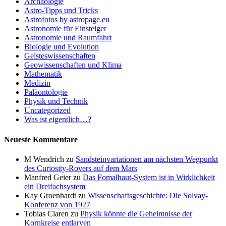
Archäologie
Astro-Tipps und Tricks
Astrofotos by astropage.eu
Astronomie für Einsteiger
Astronomie und Raumfahrt
Biologie und Evolution
Geisteswissenschaften
Geowissenschaften und Klima
Mathematik
Medizin
Paläontologie
Physik und Technik
Uncategorized
Was ist eigentlich…?
Neueste Kommentare
M Wendrich
zu
Sandsteinvariationen am nächsten Wegpunkt
des Curiosity-Rovers auf dem Mars
Manfred Geier
zu
Das Fomalhaut-System ist in Wirklichkeit
ein Dreifachsystem
Kay Groenhardt
zu
Wissenschaftsgeschichte: Die Solvay-
Konferenz von 1927
Tobias Claren
zu
Physik könnte die Geheimnisse der
Kornkreise entlarven