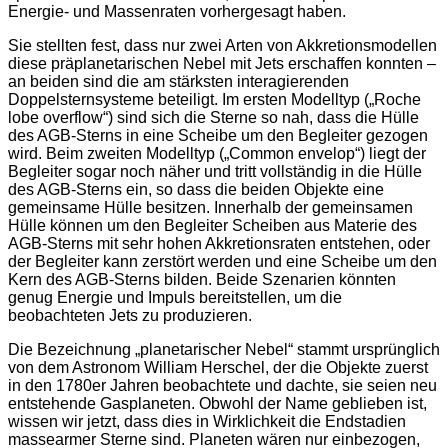
Energie- und Massenraten vorhergesagt haben.
Sie stellten fest, dass nur zwei Arten von Akkretionsmodellen
diese präplanetarischen Nebel mit Jets erschaffen konnten –
an beiden sind die am stärksten interagierenden
Doppelsternsysteme beteiligt. Im ersten Modelltyp („Roche
lobe overflow“) sind sich die Sterne so nah, dass die Hülle
des AGB-Sterns in eine Scheibe um den Begleiter gezogen
wird. Beim zweiten Modelltyp („Common envelop“) liegt der
Begleiter sogar noch näher und tritt vollständig in die Hülle
des AGB-Sterns ein, so dass die beiden Objekte eine
gemeinsame Hülle besitzen. Innerhalb der gemeinsamen
Hülle können um den Begleiter Scheiben aus Materie des
AGB-Sterns mit sehr hohen Akkretionsraten entstehen, oder
der Begleiter kann zerstört werden und eine Scheibe um den
Kern des AGB-Sterns bilden. Beide Szenarien könnten
genug Energie und Impuls bereitstellen, um die
beobachteten Jets zu produzieren.
Die Bezeichnung „planetarischer Nebel“ stammt ursprünglich
von dem Astronom William Herschel, der die Objekte zuerst
in den 1780er Jahren beobachtete und dachte, sie seien neu
entstehende Gasplaneten. Obwohl der Name geblieben ist,
wissen wir jetzt, dass dies in Wirklichkeit die Endstadien
massearmer Sterne sind. Planeten wären nur einbezogen,