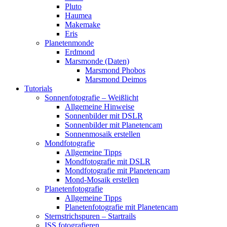
Pluto
Haumea
Makemake
Eris
Planetenmonde
Erdmond
Marsmonde (Daten)
Marsmond Phobos
Marsmond Deimos
Tutorials
Sonnenfotografie – Weißlicht
Allgemeine Hinweise
Sonnenbilder mit DSLR
Sonnenbilder mit Planetencam
Sonnenmosaik erstellen
Mondfotografie
Allgemeine Tipps
Mondfotografie mit DSLR
Mondfotografie mit Planetencam
Mond-Mosaik erstellen
Planetenfotografie
Allgemeine Tipps
Planetenfotografie mit Planetencam
Sternstrichspuren – Startrails
ISS fotografieren