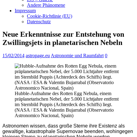
Andere Phänomene
Impressum
Cookie-Richtlinie (EU)
Datenschutz
Neue Erkenntnisse zur Entstehung von
Zwillingsjets in planetarischen Nebeln
15/02/2014
astropage.eu
Astronomie und Raumfahrt
0
Hubble-Aufnahme des Rotten Egg Nebula, einem
präplanetarischen Nebel, der 5.000 Lichtjahre entfernt
im Sternbild Puppis (Achterdeck des Schiffs) liegt.
(NASA / ESA & Valentin Bujarrabal (Observatorio
Astronomico Nacional, Spain)
Astronomen wissen, dass große Sterne ihre Existenz als
gewaltige, katastrophale Supernovae beenden, wohingegen
kleinere Sterne zu planetarischen Nebeln werden –