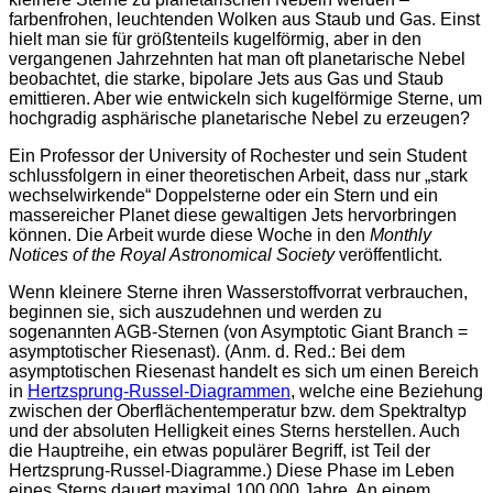
farbenfrohen, leuchtenden Wolken aus Staub und Gas. Einst
hielt man sie für größtenteils kugelförmig, aber in den
vergangenen Jahrzehnten hat man oft planetarische Nebel
beobachtet, die starke, bipolare Jets aus Gas und Staub
emittieren. Aber wie entwickeln sich kugelförmige Sterne, um
hochgradig asphärische planetarische Nebel zu erzeugen?
Ein Professor der University of Rochester und sein Student
schlussfolgern in einer theoretischen Arbeit, dass nur „stark
wechselwirkende“ Doppelsterne oder ein Stern und ein
massereicher Planet diese gewaltigen Jets hervorbringen
können. Die Arbeit wurde diese Woche in den
Monthly
Notices of the Royal Astronomical Society
veröffentlicht.
Wenn kleinere Sterne ihren Wasserstoffvorrat verbrauchen,
beginnen sie, sich auszudehnen und werden zu
sogenannten AGB-Sternen (von Asymptotic Giant Branch =
asymptotischer Riesenast). (Anm. d. Red.: Bei dem
asymptotischen Riesenast handelt es sich um einen Bereich
in
Hertzsprung-Russel-Diagrammen
, welche eine Beziehung
zwischen der Oberflächentemperatur bzw. dem Spektraltyp
und der absoluten Helligkeit eines Sterns herstellen. Auch
die Hauptreihe, ein etwas populärer Begriff, ist Teil der
Hertzsprung-Russel-Diagramme.) Diese Phase im Leben
eines Sterns dauert maximal 100.000 Jahre. An einem