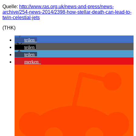
Quelle:
http://www.ras.org.uk/news-and-press/news-
archive/254-news-2014/2398-how-stellar-death-can-lead-to-
twin-celestial-jets
(THK)
teilen
teilen
teilen
merken