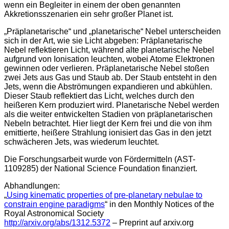
wenn ein Begleiter in einem der oben genannten
Akkretionsszenarien ein sehr großer Planet ist.
„Präplanetarische“ und „planetarische“ Nebel unterscheiden
sich in der Art, wie sie Licht abgeben: Präplanetarische
Nebel reflektieren Licht, während alte planetarische Nebel
aufgrund von Ionisation leuchten, wobei Atome Elektronen
gewinnen oder verlieren. Präplanetarische Nebel stoßen
zwei Jets aus Gas und Staub ab. Der Staub entsteht in den
Jets, wenn die Abströmungen expandieren und abkühlen.
Dieser Staub reflektiert das Licht, welches durch den
heißeren Kern produziert wird. Planetarische Nebel werden
als die weiter entwickelten Stadien von präplanetarischen
Nebeln betrachtet. Hier liegt der Kern frei und die von ihm
emittierte, heißere Strahlung ionisiert das Gas in den jetzt
schwächeren Jets, was wiederum leuchtet.
Die Forschungsarbeit wurde von Fördermitteln (AST-
1109285) der National Science Foundation finanziert.
Abhandlungen:
„
Using kinematic properties of pre-planetary nebulae to
constrain engine paradigms
“ in den
Monthly Notices of the
Royal Astronomical Society
http://arxiv.org/abs/1312.5372
– Preprint auf arxiv.org