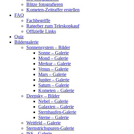
Blitze fotografieren
Kometen-Zeitraffer erstellen
FAQ
Fachbegriffe
Ratgeber zum Teleskopkauf
Offizielle Links
Quiz
Bildergalerie
Sonnensystem – Bilder
Sonne – Galerie
Mond – Galerie
Merkur – Galerie
Venus – Galerie
Mars – Galerie
Jupiter – Galerie
Saturn – Galerie
Kometen – Galerie
Deepsky – Bilder
Nebel – Galerie
Galaxien – Galerie
Sternhaufen-Galerie
Sterne – Galerie
Weitfeld – Galerie
Sternstrichspuren-Galerie
ISS – Galerie