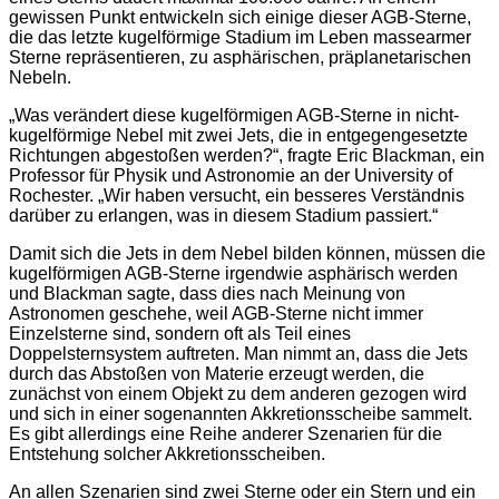
gewissen Punkt entwickeln sich einige dieser AGB-Sterne,
die das letzte kugelförmige Stadium im Leben massearmer
Sterne repräsentieren, zu asphärischen, präplanetarischen
Nebeln.
„Was verändert diese kugelförmigen AGB-Sterne in nicht-
kugelförmige Nebel mit zwei Jets, die in entgegengesetzte
Richtungen abgestoßen werden?“, fragte Eric Blackman, ein
Professor für Physik und Astronomie an der University of
Rochester. „Wir haben versucht, ein besseres Verständnis
darüber zu erlangen, was in diesem Stadium passiert.“
Damit sich die Jets in dem Nebel bilden können, müssen die
kugelförmigen AGB-Sterne irgendwie asphärisch werden
und Blackman sagte, dass dies nach Meinung von
Astronomen geschehe, weil AGB-Sterne nicht immer
Einzelsterne sind, sondern oft als Teil eines
Doppelsternsystem auftreten. Man nimmt an, dass die Jets
durch das Abstoßen von Materie erzeugt werden, die
zunächst von einem Objekt zu dem anderen gezogen wird
und sich in einer sogenannten Akkretionsscheibe sammelt.
Es gibt allerdings eine Reihe anderer Szenarien für die
Entstehung solcher Akkretionsscheiben.
An allen Szenarien sind zwei Sterne oder ein Stern und ein