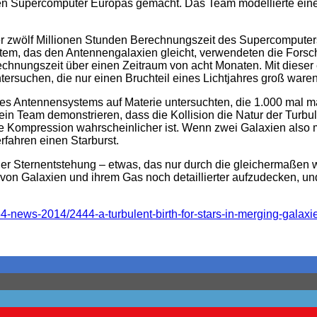
ten Supercomputer Europas gemacht. Das Team modellierte eine
ker zwölf Millionen Stunden Berechnungszeit des Supercomputer
ystem, das den Antennengalaxien gleicht, verwendeten die For
echnungszeit über einen Zeitraum von acht Monaten. Mit diese
tersuchen, die nur einen Bruchteil eines Lichtjahres groß waren
es Antennensystems auf Materie untersuchten, die 1.000 mal ma
in Team demonstrieren, dass die Kollision die Natur der Turbu
ne Kompression wahrscheinlicher ist. Wenn zwei Galaxien also m
rfahren einen Starburst.
 der Sternentstehung – etwas, das nur durch die gleichermaßen w
von Galaxien und ihrem Gas noch detaillierter aufzudecken, u
4-news-2014/2444-a-turbulent-birth-for-stars-in-merging-galaxi