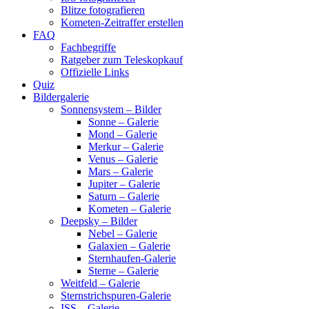
Blitze fotografieren
Kometen-Zeitraffer erstellen
FAQ
Fachbegriffe
Ratgeber zum Teleskopkauf
Offizielle Links
Quiz
Bildergalerie
Sonnensystem – Bilder
Sonne – Galerie
Mond – Galerie
Merkur – Galerie
Venus – Galerie
Mars – Galerie
Jupiter – Galerie
Saturn – Galerie
Kometen – Galerie
Deepsky – Bilder
Nebel – Galerie
Galaxien – Galerie
Sternhaufen-Galerie
Sterne – Galerie
Weitfeld – Galerie
Sternstrichspuren-Galerie
ISS – Galerie