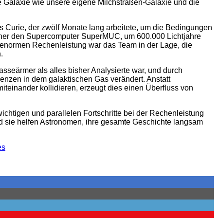
 Galaxie wie unsere eigene Milchstraßen-Galaxie und die
s Curie, der zwölf Monate lang arbeitete, um die Bedingungen
scher den Supercomputer SuperMUC, um 600.000 Lichtjahre
r enormen Rechenleistung war das Team in der Lage, die
.
sseärmer als alles bisher Analysierte war, und durch
lenzen in dem galaktischen Gas verändert. Anstatt
iteinander kollidieren, erzeugt dies einen Überfluss von
ichtigen und parallelen Fortschritte bei der Rechenleistung
nd sie helfen Astronomen, ihre gesamte Geschichte langsam
es