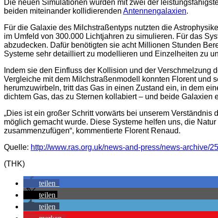
Die neuen Simulationen wurden mit zwei der leistungsfähigs
beiden miteinander kollidierenden
Antennengalaxien
.
Für die Galaxie des Milchstraßentyps nutzten die Astrophysi
im Umfeld von 300.000 Lichtjahren zu simulieren. Für das S
abzudecken. Dafür benötigten sie acht Millionen Stunden Ber
Systeme sehr detailliert zu modellieren und Einzelheiten zu un
Indem sie den Einfluss der Kollision und der Verschmelzung d
Vergleiche mit dem Milchstraßenmodell konnten Florent und se
herumzuwirbeln, tritt das Gas in einen Zustand ein, in dem ei
dichtem Gas, das zu Sternen kollabiert – und beide Galaxien e
„Dies ist ein großer Schritt vorwärts bei unserem Verständnis
möglich gemacht wurde. Diese Systeme helfen uns, die Natur 
zusammenzufügen“, kommentierte Florent Renaud.
Quelle:
http://www.ras.org.uk/news-and-press/news-archive/25
(THK)
teilen
teilen
teilen