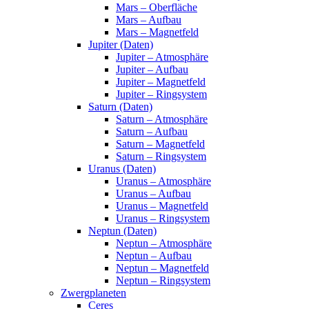
Mars – Oberfläche
Mars – Aufbau
Mars – Magnetfeld
Jupiter (Daten)
Jupiter – Atmosphäre
Jupiter – Aufbau
Jupiter – Magnetfeld
Jupiter – Ringsystem
Saturn (Daten)
Saturn – Atmosphäre
Saturn – Aufbau
Saturn – Magnetfeld
Saturn – Ringsystem
Uranus (Daten)
Uranus – Atmosphäre
Uranus – Aufbau
Uranus – Magnetfeld
Uranus – Ringsystem
Neptun (Daten)
Neptun – Atmosphäre
Neptun – Aufbau
Neptun – Magnetfeld
Neptun – Ringsystem
Zwergplaneten
Ceres