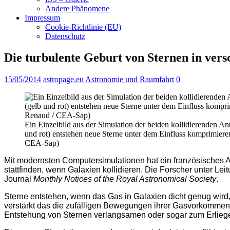
Andere Phänomene
Impressum
Cookie-Richtlinie (EU)
Datenschutz
Die turbulente Geburt von Sternen in ver
15/05/2014
astropage.eu
Astronomie und Raumfahrt
0
Ein Einzelbild aus der Simulation der beiden kollidierenden A
und rot) entstehen neue Sterne unter dem Einfluss komprimieren
CEA-Sap)
Mit modernsten Computersimulationen hat ein französisches A
stattfinden, wenn Galaxien kollidieren. Die Forscher unter Le
Journal
Monthly Notices of the Royal Astronomical Society
.
Sterne entstehen, wenn das Gas in Galaxien dicht genug wird,
verstärkt das die zufälligen Bewegungen ihrer Gasvorkommen 
Entstehung von Sternen verlangsamen oder sogar zum Erliegen