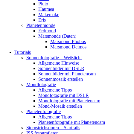
Pluto
Haumea
Makemake
Eris
Planetenmonde
Erdmond
Marsmonde (Daten)
Marsmond Phobos
Marsmond Deimos
Tutorials
Sonnenfotografie – Weißlicht
Allgemeine Hinweise
Sonnenbilder mit DSLR
Sonnenbilder mit Planetencam
Sonnenmosaik erstellen
Mondfotografie
Allgemeine Tipps
Mondfotografie mit DSLR
Mondfotografie mit Planetencam
Mond-Mosaik erstellen
Planetenfotografie
Allgemeine Tipps
Planetenfotografie mit Planetencam
Sternstrichspuren – Startrails
ISS fotografieren