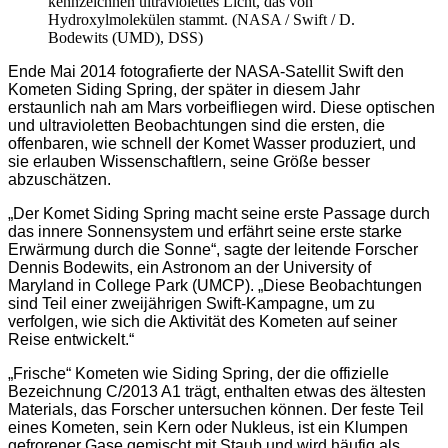
kennzeichnen ultraviolettes Licht, das von
Hydroxylmolekülen stammt. (NASA / Swift / D.
Bodewits (UMD), DSS)
Ende Mai 2014 fotografierte der NASA-Satellit Swift den
Kometen Siding Spring, der später in diesem Jahr
erstaunlich nah am Mars vorbeifliegen wird. Diese optischen
und ultravioletten Beobachtungen sind die ersten, die
offenbaren, wie schnell der Komet Wasser produziert, und
sie erlauben Wissenschaftlern, seine Größe besser
abzuschätzen.
„Der Komet Siding Spring macht seine erste Passage durch
das innere Sonnensystem und erfährt seine erste starke
Erwärmung durch die Sonne“, sagte der leitende Forscher
Dennis Bodewits, ein Astronom an der University of
Maryland in College Park (UMCP). „Diese Beobachtungen
sind Teil einer zweijährigen Swift-Kampagne, um zu
verfolgen, wie sich die Aktivität des Kometen auf seiner
Reise entwickelt.“
„Frische“ Kometen wie Siding Spring, der die offizielle
Bezeichnung C/2013 A1 trägt, enthalten etwas des ältesten
Materials, das Forscher untersuchen können. Der feste Teil
eines Kometen, sein Kern oder Nukleus, ist ein Klumpen
gefrorener Gase gemischt mit Staub und wird häufig als