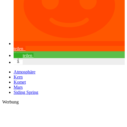
teilen
teilen
Atmosphäre
Kern
Komet
Mars
Siding Spring
Werbung