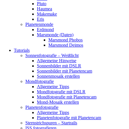
Pluto
Haumea
Makemake
Eris
Planetenmonde
Erdmond
Marsmonde (Daten)
Marsmond Phobos
Marsmond Deimos
Tutorials
Sonnenfotografie – Weißlicht
Allgemeine Hinweise
Sonnenbilder mit DSLR
Sonnenbilder mit Planetencam
Sonnenmosaik erstellen
Mondfotografie
Allgemeine Tipps
Mondfotografie mit DSLR
Mondfotografie mit Planetencam
Mond-Mosaik erstellen
Planetenfotografie
Allgemeine Tipps
Planetenfotografie mit Planetencam
Sternstrichspuren – Startrails
ISS fotografieren