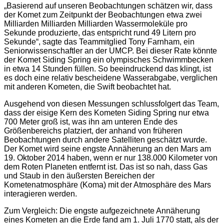
„Basierend auf unseren Beobachtungen schätzen wir, dass
der Komet zum Zeitpunkt der Beobachtungen etwa zwei
Milliarden Milliarden Milliarden Wassermoleküle pro
Sekunde produzierte, das entspricht rund 49 Litern pro
Sekunde“, sagte das Teammitglied Tony Farnham, ein
Seniorwissenschaftler an der UMCP. Bei dieser Rate könnte
der Komet Siding Spring ein olympisches Schwimmbecken
in etwa 14 Stunden füllen. So beeindruckend das klingt, ist
es doch eine relativ bescheidene Wasserabgabe, verglichen
mit anderen Kometen, die Swift beobachtet hat.
Ausgehend von diesen Messungen schlussfolgert das Team,
dass der eisige Kern des Kometen Siding Spring nur etwa
700 Meter groß ist, was ihn am unteren Ende des
Größenbereichs platziert, der anhand von früheren
Beobachtungen durch andere Satelliten geschätzt wurde.
Der Komet wird seine engste Annäherung an den Mars am
19. Oktober 2014 haben, wenn er nur 138.000 Kilometer von
dem Roten Planeten entfernt ist. Das ist so nah, dass Gas
und Staub in den äußersten Bereichen der
Kometenatmosphäre (Koma) mit der Atmosphäre des Mars
interagieren werden.
Zum Vergleich: Die engste aufgezeichnete Annäherung
eines Kometen an die Erde fand am 1. Juli 1770 statt, als der