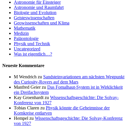
Astronomie für Einsteiger
Astronomie und Raumfahrt
Biologie und Evolution
Geisteswissenschaften
Geowissenschaften und Klima
Mathematik
Medizin
Paläontologie
Physik und Technik
Uncategorized
Was ist eigentlich…?
Neueste Kommentare
M Wendrich
zu
Sandsteinvariationen am nächsten Wegpunkt
des Curiosity-Rovers auf dem Mars
Manfred Geier
zu
Das Fomalhaut-System ist in Wirklichkeit
ein Dreifachsystem
Kay Groenhardt
zu
Wissenschaftsgeschichte: Die Solvay-
Konferenz von 1927
Tobias Claren
zu
Physik könnte die Geheimnisse der
Kornkreise entlarven
Hempel
zu
Wissenschaftsgeschichte: Die Solvay-Konferenz
von 1927