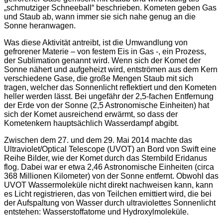
„schmutziger Schneeball“ beschrieben. Kometen geben Gas
und Staub ab, wann immer sie sich nahe genug an die
Sonne heranwagen.
Was diese Aktivität antreibt, ist die Umwandlung von
gefrorener Materie – von festem Eis in Gas -, ein Prozess,
der Sublimation genannt wird. Wenn sich der Komet der
Sonne nähert und aufgeheizt wird, entströmen aus dem Kern
verschiedene Gase, die große Mengen Staub mit sich
tragen, welcher das Sonnenlicht reflektiert und den Kometen
heller werden lässt. Bei ungefähr der 2,5-fachen Entfernung
der Erde von der Sonne (2,5 Astronomische Einheiten) hat
sich der Komet ausreichend erwärmt, so dass der
Kometenkern hauptsächlich Wasserdampf abgibt.
Zwischen dem 27. und dem 29. Mai 2014 machte das
Ultraviolet/Optical Telescope (UVOT) an Bord von Swift eine
Reihe Bilder, wie der Komet durch das Sternbild Eridanus
flog. Dabei war er etwa 2,46 Astronomische Einheiten (circa
368 Millionen Kilometer) von der Sonne entfernt. Obwohl das
UVOT Wassermoleküle nicht direkt nachweisen kann, kann
es Licht registrieren, das von Teilchen emittiert wird, die bei
der Aufspaltung von Wasser durch ultraviolettes Sonnenlicht
entstehen: Wasserstoffatome und Hydroxylmoleküle.