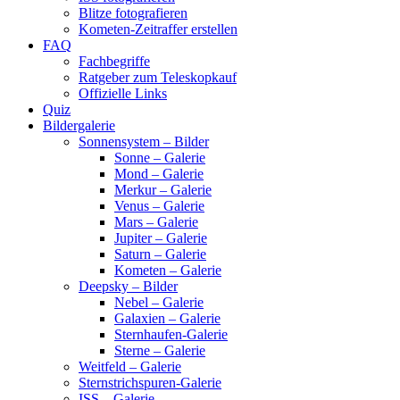
Blitze fotografieren
Kometen-Zeitraffer erstellen
FAQ
Fachbegriffe
Ratgeber zum Teleskopkauf
Offizielle Links
Quiz
Bildergalerie
Sonnensystem – Bilder
Sonne – Galerie
Mond – Galerie
Merkur – Galerie
Venus – Galerie
Mars – Galerie
Jupiter – Galerie
Saturn – Galerie
Kometen – Galerie
Deepsky – Bilder
Nebel – Galerie
Galaxien – Galerie
Sternhaufen-Galerie
Sterne – Galerie
Weitfeld – Galerie
Sternstrichspuren-Galerie
ISS – Galerie