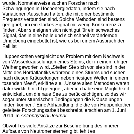
wurde. Normalerweise suchen Forscher nach
Schwingungen in Hochenergiedaten, indem sie nach
Variationen Ausschau halten, die mit einer bestimmte
Frequenz verbunden sind. Solche Methoden sind bestens
geeignet, um ein starkes Signal mit wenig Konkurrenz zu
finden. Aber sie eignen sich nicht gut für ein schwaches
Signal, das in eine helle und sich schnell verändernde
Umgebung eingebettet ist, wie es bei einem Ausbruch der
Fall ist.
Huppenkothen vergleicht das Problem mit dem Nachweis
von Wasserkräuselungen eines Steins, der in einen ruhigen
Weiher geworfen wird. „Stellen Sie sich vor, sie sind in der
Mitte des Nordatlantiks während eines Sturms und suchen
nach diesen Kräuselungen neben riesigen Wellen in einem
tosenden Meer“, erklärte sie. „Unsere alten Methoden waren
dafür wirklich nicht geeignet, aber ich habe eine Möglichkeit
entwickelt, um die raue See zu berücksichtigen, so das wir
sogar unter stürmischen Bedingungen die Kräuselungen
finden können.“ Eine Abhandlung, die die von Huppenkothen
geleitete Forschungsarbeit beschreibt, erschien am 1. Juni
2014 im
Astrophysical Journal
.
Obwohl es viele Ansätze zur Beschreibung des inneren
Aufbaus von Neutronensternen gibt, fehlt es