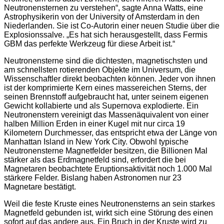
Neutronensternen zu verstehen“, sagte Anna Watts, eine
Astrophysikerin von der University of Amsterdam in den
Niederlanden. Sie ist Co-Autorin einer neuen Studie über die
Explosionssalve. „Es hat sich herausgestellt, dass Fermis
GBM das perfekte Werkzeug für diese Arbeit ist.“
Neutronensterne sind die dichtesten, magnetischsten und
am schnellsten rotierenden Objekte im Universum, die
Wissenschaftler direkt beobachten können. Jeder von ihnen
ist der komprimierte Kern eines massereichen Sterns, der
seinen Brennstoff aufgebraucht hat, unter seinem eigenen
Gewicht kollabierte und als Supernova explodierte. Ein
Neutronenstern vereinigt das Massenäquivalent von einer
halben Million Erden in einer Kugel mit nur circa 19
Kilometern Durchmesser, das entspricht etwa der Länge von
Manhattan Island in New York City. Obwohl typische
Neutronensterne Magnetfelder besitzen, die Billionen Mal
stärker als das Erdmagnetfeld sind, erfordert die bei
Magnetaren beobachtete Eruptionsaktivität noch 1.000 Mal
stärkere Felder. Bislang haben Astronomen nur 23
Magnetare bestätigt.
Weil die feste Kruste eines Neutronensterns an sein starkes
Magnetfeld gebunden ist, wirkt sich eine Störung des einen
sofort auf das andere aus. Ein Bruch in der Kruste wird zu