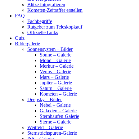
Blitze fotografieren
Kometen-Zeitraffer erstellen
FAQ
Fachbegriffe
Ratgeber zum Teleskopkauf
Offizielle Links
Quiz
Bildergalerie
Sonnensystem – Bilder
Sonne – Galerie
Mond – Galerie
Merkur – Galerie
Venus – Galerie
Mars – Galerie
Jupiter – Galerie
Saturn – Galerie
Kometen – Galerie
Deepsky – Bilder
Nebel – Galerie
Galaxien – Galerie
Sternhaufen-Galerie
Sterne – Galerie
Weitfeld – Galerie
Sternstrichspuren-Galerie
ISS – Galerie