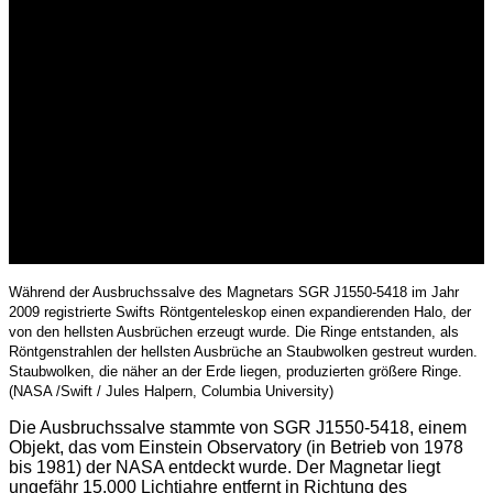
Während der Ausbruchssalve des Magnetars SGR J1550-5418 im Jahr
2009 registrierte Swifts Röntgenteleskop einen expandierenden Halo, der
von den hellsten Ausbrüchen erzeugt wurde. Die Ringe entstanden, als
Röntgenstrahlen der hellsten Ausbrüche an Staubwolken gestreut wurden.
Staubwolken, die näher an der Erde liegen, produzierten größere Ringe.
(NASA /Swift / Jules Halpern, Columbia University)
Die Ausbruchssalve stammte von SGR J1550-5418, einem
Objekt, das vom Einstein Observatory (in Betrieb von 1978
bis 1981) der NASA entdeckt wurde. Der Magnetar liegt
ungefähr 15.000 Lichtjahre entfernt in Richtung des