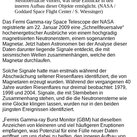
Sternoberfläche vibriert, was neue Einblicke in den
inneren Aufbau dieser Objekte ermöglicht. (NASA /
Goddard Space Flight Center / S. Wiessinger)
Das Fermi Gamma-ray Space Telescope der NASA
registrierte am 22. Januar 2009 eine „Schnellfeuersalve“
hochenergetischer Ausbrüche von einem hochgradig
magnetisierten Neutronenstern, einem sogenannten
Magnetar. Jetzt haben Astronomen bei der Analyse dieser
Daten darunter liegende Signale entdeckt, die mit
seismischen Wellen zusammenhängen, welche den
Magnetar durchlaufen.
Solche Signale hatte man erstmals während der
Abschwächung seltener Riesenflares identifiziert, die von
Magnetaren erzeugt wurden. Während der vergangenen 40
Jahre wurden Riesenflares nur dreimal beobachtet: 1979,
1998 und 2004. Signale, die mit Sternbeben in
Zusammenhang stehen, und die die Neutronensterne wie
eine Glocke klingen lassen, wurden nur in den beiden
jüngsten Ereignissen identifiziert.
„Fermis Gamma-ray Burst Monitor (GBM) hat dieselben
Anzeichen von kleineren und viel häufigeren Eruptionen
empfangen, was Potenzial für eine Fülle neuer Daten
eröffnet, um uns dabei zu helfen, den inneren Aufbau von