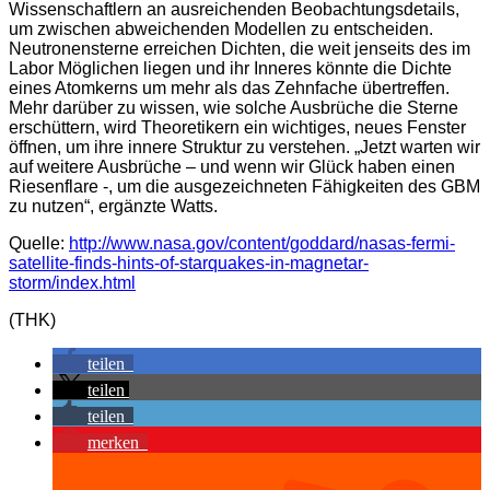
Wissenschaftlern an ausreichenden Beobachtungsdetails,
um zwischen abweichenden Modellen zu entscheiden.
Neutronensterne erreichen Dichten, die weit jenseits des im
Labor Möglichen liegen und ihr Inneres könnte die Dichte
eines Atomkerns um mehr als das Zehnfache übertreffen.
Mehr darüber zu wissen, wie solche Ausbrüche die Sterne
erschüttern, wird Theoretikern ein wichtiges, neues Fenster
öffnen, um ihre innere Struktur zu verstehen. „Jetzt warten wir
auf weitere Ausbrüche – und wenn wir Glück haben einen
Riesenflare -, um die ausgezeichneten Fähigkeiten des GBM
zu nutzen“, ergänzte Watts.
Quelle:
http://www.nasa.gov/content/goddard/nasas-fermi-
satellite-finds-hints-of-starquakes-in-magnetar-
storm/index.html
(THK)
teilen
teilen
teilen
merken