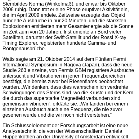
Sternbildes Norma (Winkelmaß), und er war bis Oktober
2008 ruhig. Dann trat er eine Phase eruptiver Aktivität ein,
die im April 2009 endete. Zeitweise erzeugte das Objekt
hunderte Ausbrüche in nur 20 Minuten, und die stärksten
Explosionen emittierten mehr Gesamtenergie als die Sonne
im Zeitraum von 20 Jahren. Instrumente an Bord vieler
Satelliten, darunter der Swift-Satellit und der Rossi X-ray
Timing Explorer, registrierten hunderte Gamma- und
Röntgenausbrüche.
Watts sagte am 21. Oktober 2014 auf dem Fünften Fermi
International Symposium in Nagoya (Japan), dass die neue
Studie 263 einzelne, von Fermis GBM registriere Ausbrüche
untersucht und Vibrationen in jenen Frequenzbereichen
bestätigt, die bereits zuvor bei Riesenflares beobachtet
wurden. „Wir denken, dass dies wahrscheinlich verdrehte
Schwingungen des Sterns sind, wo die Kruste und der Kern,
die durch das superstarke Magnetfeld verbunden sind,
gemeinsam vibrieren“, erklärte sie. „Wir fanden bei einem
einzelnen Ausbruch auch eine Frequenz, die nie zuvor
gesehen wurde und die wir noch nicht verstehen.“
Ein Schlüsselelement der Forschungsarbeit ist eine neue
Analysetechnik, die von der Wissenschaftlerin Daniela
Huppenkothen an der University of Amsterdam entwickelt