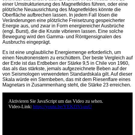
einer Umstrukturierung des Magnetfeldes führen, oder eine
plötzliche Neuausrichtung des Magnetfeldes könnte die
Oberfläche aufbrechen lassen. In jedem Fall lösen die
Veränderungen eine plötzliche Freisetzung gespeicherter
Energie aus, und zwar in Form energiereicher Ausbrüche
(engl. Burst), die die Kruste vibrieren lassen. Eine solche
Bewegung wird den Gamma- und Röntgensignalen des
Ausbruchs eingeprägt.
Es ist eine unglaubliche Energiemenge erforderlich, um
einen Neutronenstern zu erschüttern. Der beste Vergleich auf
der Erde ist das Erdbeben der Stärke 9,5 in Chile von 1960,
das als das stärkste, jemals aufgezeichnete Beben auf der
von Seismologen verwendeten Standardskala gilt. Auf dieser
Skala würde ein Sternbeben, das mit dem Riesenflare eines
Magnetars in Zusammenhang steht, die Stärke 23 erreichen.
Aktivieren Sie JavaScript um das Video zu sehen.
Video-Link:
https://youtu.be/YEKf3Vi-uuU