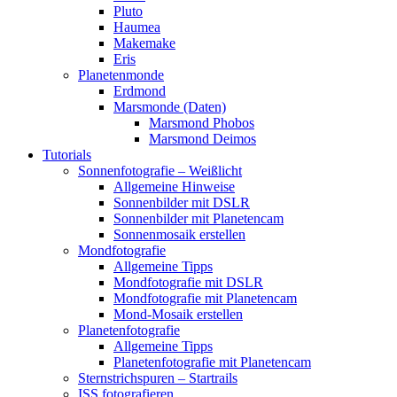
Pluto
Haumea
Makemake
Eris
Planetenmonde
Erdmond
Marsmonde (Daten)
Marsmond Phobos
Marsmond Deimos
Tutorials
Sonnenfotografie – Weißlicht
Allgemeine Hinweise
Sonnenbilder mit DSLR
Sonnenbilder mit Planetencam
Sonnenmosaik erstellen
Mondfotografie
Allgemeine Tipps
Mondfotografie mit DSLR
Mondfotografie mit Planetencam
Mond-Mosaik erstellen
Planetenfotografie
Allgemeine Tipps
Planetenfotografie mit Planetencam
Sternstrichspuren – Startrails
ISS fotografieren