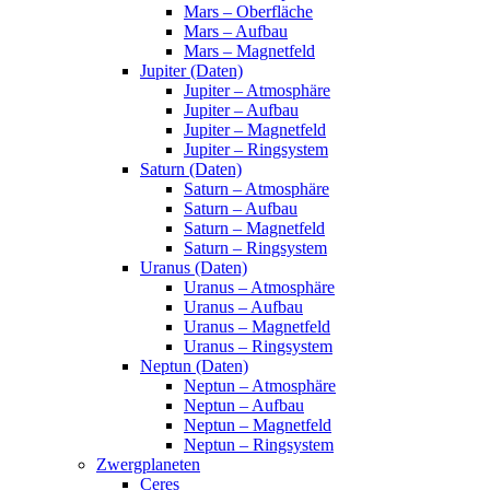
Mars – Oberfläche
Mars – Aufbau
Mars – Magnetfeld
Jupiter (Daten)
Jupiter – Atmosphäre
Jupiter – Aufbau
Jupiter – Magnetfeld
Jupiter – Ringsystem
Saturn (Daten)
Saturn – Atmosphäre
Saturn – Aufbau
Saturn – Magnetfeld
Saturn – Ringsystem
Uranus (Daten)
Uranus – Atmosphäre
Uranus – Aufbau
Uranus – Magnetfeld
Uranus – Ringsystem
Neptun (Daten)
Neptun – Atmosphäre
Neptun – Aufbau
Neptun – Magnetfeld
Neptun – Ringsystem
Zwergplaneten
Ceres