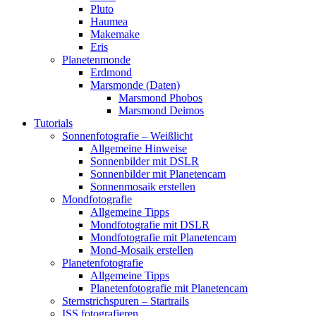
Pluto
Haumea
Makemake
Eris
Planetenmonde
Erdmond
Marsmonde (Daten)
Marsmond Phobos
Marsmond Deimos
Tutorials
Sonnenfotografie – Weißlicht
Allgemeine Hinweise
Sonnenbilder mit DSLR
Sonnenbilder mit Planetencam
Sonnenmosaik erstellen
Mondfotografie
Allgemeine Tipps
Mondfotografie mit DSLR
Mondfotografie mit Planetencam
Mond-Mosaik erstellen
Planetenfotografie
Allgemeine Tipps
Planetenfotografie mit Planetencam
Sternstrichspuren – Startrails
ISS fotografieren