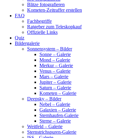
Blitze fotografieren
Kometen-Zeitraffer erstellen
FAQ
Fachbegriffe
Ratgeber zum Teleskopkauf
Offizielle Links
Quiz
Bildergalerie
Sonnensystem – Bilder
Sonne – Galerie
Mond – Galerie
Merkur – Galerie
Venus – Galerie
Mars – Galerie
Jupiter – Galerie
Saturn – Galerie
Kometen – Galerie
Deepsky – Bilder
Nebel – Galerie
Galaxien – Galerie
Sternhaufen-Galerie
Sterne – Galerie
Weitfeld – Galerie
Sternstrichspuren-Galerie
ISS – Galerie