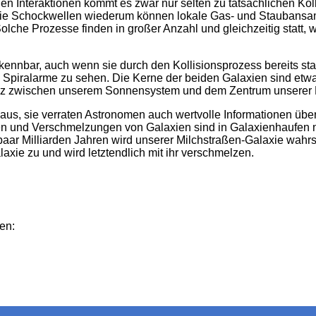
igen Interaktionen kommt es zwar nur selten zu tatsächlichen Ko
 Die Schockwellen wiederum können lokale Gas- und Staubansa
 Solche Prozesse finden in großer Anzahl und gleichzeitig stat
rkennbar, auch wenn sie durch den Kollisionsprozess bereits stark
ne Spiralarme zu sehen. Die Kerne der beiden Galaxien sind etw
anz zwischen unserem Sonnensystem und dem Zentrum unserer Mi
us, sie verraten Astronomen auch wertvolle Informationen übe
und Verschmelzungen von Galaxien sind in Galaxienhaufen nich
 paar Milliarden Jahren wird unserer Milchstraßen-Galaxie wah
xie zu und wird letztendlich mit ihr verschmelzen.
en: