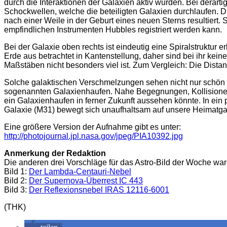
durch die Interaktionen der Galaxien aktiv wurden. Bei derart
Schockwellen, welche die beteiligten Galaxien durchlaufen.
nach einer Weile in der Geburt eines neuen Sterns resultiert.
empfindlichen Instrumenten Hubbles registriert werden kann.
Bei der Galaxie oben rechts ist eindeutig eine Spiralstruktur e
Erde aus betrachtet in Kantenstellung, daher sind bei ihr kei
Maßstäben nicht besonders viel ist. Zum Vergleich: Die Dist
Solche galaktischen Verschmelzungen sehen nicht nur schön a
sogenannten Galaxienhaufen. Nahe Begegnungen, Kollisionen 
ein Galaxienhaufen in ferner Zukunft aussehen könnte. In ein
Galaxie (M31) bewegt sich unaufhaltsam auf unsere Heimatgala
Eine größere Version der Aufnahme gibt es unter:
http://photojournal.jpl.nasa.gov/jpeg/PIA10392.jpg
Anmerkung der Redaktion
Die anderen drei Vorschläge für das Astro-Bild der Woche war
Bild 1:
Der Lambda-Centauri-Nebel
Bild 2:
Der Supernova-Überrest IC 443
Bild 3:
Der Reflexionsnebel IRAS 12116-6001
(THK)