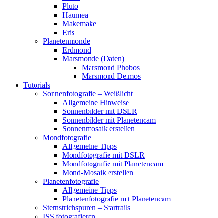
Pluto
Haumea
Makemake
Eris
Planetenmonde
Erdmond
Marsmonde (Daten)
Marsmond Phobos
Marsmond Deimos
Tutorials
Sonnenfotografie – Weißlicht
Allgemeine Hinweise
Sonnenbilder mit DSLR
Sonnenbilder mit Planetencam
Sonnenmosaik erstellen
Mondfotografie
Allgemeine Tipps
Mondfotografie mit DSLR
Mondfotografie mit Planetencam
Mond-Mosaik erstellen
Planetenfotografie
Allgemeine Tipps
Planetenfotografie mit Planetencam
Sternstrichspuren – Startrails
ISS fotografieren