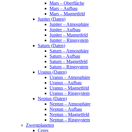
Mars – Oberfläche
Mars – Aufbau
Mars – Magnetfeld
Jupiter (Daten)
Jupiter – Atmosphäre
Jupiter – Aufbau
Jupiter – Magnetfeld
Jupiter – Ringsystem
Saturn (Daten)
Saturn – Atmosphäre
Saturn – Aufbau
Saturn – Magnetfeld
Saturn – Ringsystem
Uranus (Daten)
Uranus – Atmosphäre
Uranus – Aufbau
Uranus – Magnetfeld
Uranus – Ringsystem
Neptun (Daten)
Neptun – Atmosphäre
Neptun – Aufbau
Neptun – Magnetfeld
Neptun – Ringsystem
Zwergplaneten
Ceres