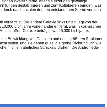
llisionen zweier Sterne, aber sie erzeugen gewaltige
mmlungen destabilisieren und zum Kollabieren bringen, was
t, wodurch das Leuchten der neu entstandenen Sterne von den
 verzerrt ist. Die andere Galaxie links unten liegt von der
a 10.000 Lichtjahre voneinander entfernt, was in kosmischen
lchstraßen-Galaxie beträgt etwa 26.000 Lichtjahre.
r die Entwicklung von Galaxien und noch größeren Strukturen,
t selten, und sie geben quasi die grobe Richtung vor, wie
rscheinlich ein ähnliches Schicksal drohen. Die Andromeda-