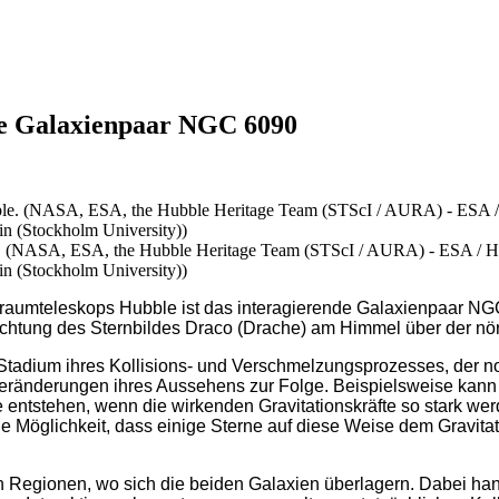
de Galaxienpaar NGC 6090
NASA, ESA, the Hubble Heritage Team (STScI / AURA) - ESA / Hubbl
in (Stockholm University))
raumteleskops Hubble ist das interagierende Galaxienpaar NGC
Richtung des Sternbildes Draco (Drache) am Himmel über der nö
 Stadium ihres Kollisions- und Verschmelzungsprozesses, der noc
eränderungen ihres Aussehens zur Folge. Beispielsweise kan
Sie entstehen, wenn die wirkenden Gravitationskräfte so stark w
die Möglichkeit, dass einige Sterne auf diese Weise dem Gravit
n Regionen, wo sich die beiden Galaxien überlagern. Dabei han