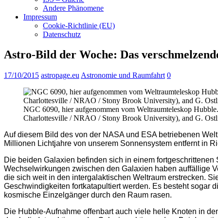
Andere Phänomene
Impressum
Cookie-Richtlinie (EU)
Datenschutz
Astro-Bild der Woche: Das verschmelzen
17/10/2015
astropage.eu
Astronomie und Raumfahrt
0
NGC 6090, hier aufgenommen vom Weltraumteleskop Hubble. (
Charlottesville / NRAO / Stony Brook University), and G. Ostl
Auf diesem Bild des von der NASA und ESA betriebenen Welt
Millionen Lichtjahre von unserem Sonnensystem entfernt in 
Die beiden Galaxien befinden sich in einem fortgeschrittenen
Wechselwirkungen zwischen den Galaxien haben auffällige V
die sich weit in den intergalaktischen Weltraum erstrecken. 
Geschwindigkeiten fortkatapultiert werden. Es besteht sogar 
kosmische Einzelgänger durch den Raum rasen.
Die Hubble-Aufnahme offenbart auch viele helle Knoten in de