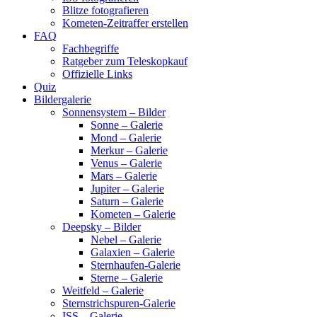
Blitze fotografieren
Kometen-Zeitraffer erstellen
FAQ
Fachbegriffe
Ratgeber zum Teleskopkauf
Offizielle Links
Quiz
Bildergalerie
Sonnensystem – Bilder
Sonne – Galerie
Mond – Galerie
Merkur – Galerie
Venus – Galerie
Mars – Galerie
Jupiter – Galerie
Saturn – Galerie
Kometen – Galerie
Deepsky – Bilder
Nebel – Galerie
Galaxien – Galerie
Sternhaufen-Galerie
Sterne – Galerie
Weitfeld – Galerie
Sternstrichspuren-Galerie
ISS – Galerie