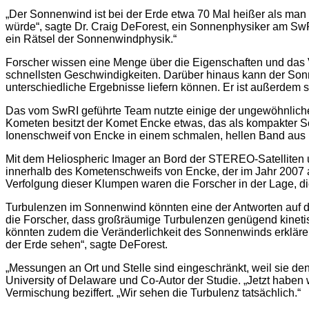
„Der Sonnenwind ist bei der Erde etwa 70 Mal heißer als m
würde“, sagte Dr. Craig DeForest, ein Sonnenphysiker am SwR
ein Rätsel der Sonnenwindphysik.“
Forscher wissen eine Menge über die Eigenschaften und das V
schnellsten Geschwindigkeiten. Darüber hinaus kann der Sonn
unterschiedliche Ergebnisse liefern können. Er ist außerdem s
Das vom SwRI geführte Team nutzte einige der ungewöhnlic
Kometen besitzt der Komet Encke etwas, das als kompakter Schw
Ionenschweif von Encke in einem schmalen, hellen Band aus
Mit dem Heliospheric Imager an Bord der STEREO-Satelliten 
innerhalb des Kometenschweifs von Encke, der im Jahr 2007 
Verfolgung dieser Klumpen waren die Forscher in der Lage, d
Turbulenzen im Sonnenwind könnten eine der Antworten auf 
die Forscher, dass großräumige Turbulenzen genügend kineti
könnten zudem die Veränderlichkeit des Sonnenwinds erkläre
der Erde sehen“, sagte DeForest.
„Messungen an Ort und Stelle sind eingeschränkt, weil sie den
University of Delaware und Co-Autor der Studie. „Jetzt habe
Vermischung beziffert. „Wir sehen die Turbulenz tatsächlich.“