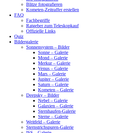
Blitze fotografieren
Kometen-Zeitraffer erstellen
FAQ
Fachbegriffe
Ratgeber zum Teleskopkauf
Offizielle Links
Quiz
Bildergalerie
Sonnensystem – Bilder
Sonne – Galerie
Mond – Galerie
Merkur – Galerie
Venus – Galerie
Mars – Galerie
Jupiter – Galerie
Saturn – Galerie
Kometen – Galerie
Deepsky – Bilder
Nebel – Galerie
Galaxien – Galerie
Sternhaufen-Galerie
Sterne – Galerie
Weitfeld – Galerie
Sternstrichspuren-Galerie
ISS – Galerie