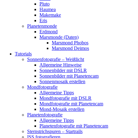
Pluto
Haumea
Makemake
Eris
Planetenmonde
Erdmond
Marsmonde (Daten)
Marsmond Phobos
Marsmond Deimos
Tutorials
Sonnenfotografie – Weißlicht
Allgemeine Hinweise
Sonnenbilder mit DSLR
Sonnenbilder mit Planetencam
Sonnenmosaik erstellen
Mondfotografie
Allgemeine Tipps
Mondfotografie mit DSLR
Mondfotografie mit Planetencam
Mond-Mosaik erstellen
Planetenfotografie
Allgemeine Tipps
Planetenfotografie mit Planetencam
Sternstrichspuren – Startrails
ISS fotografieren