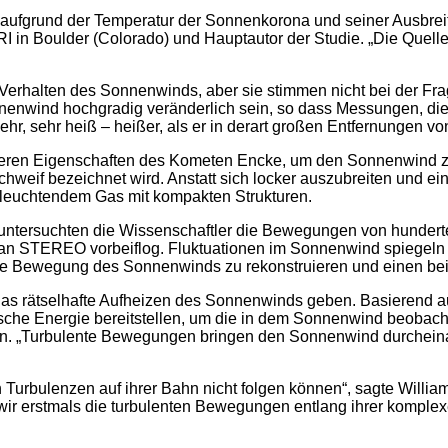
an aufgrund der Temperatur der Sonnenkorona und seiner Ausb
I in Boulder (Colorado) und Hauptautor der Studie. „Die Quell
erhalten des Sonnenwinds, aber sie stimmen nicht bei der Frag
enwind hochgradig veränderlich sein, so dass Messungen, die z
ehr, sehr heiß – heißer, als er in derart großen Entfernungen v
heren Eigenschaften des Kometen Encke, um den Sonnenwind z
eif bezeichnet wird. Anstatt sich locker auszubreiten und ein 
 leuchtendem Gas mit kompakten Strukturen.
untersuchten die Wissenschaftler die Bewegungen von hunderte
an STEREO vorbeiflog. Fluktuationen im Sonnenwind spiegeln 
ie Bewegung des Sonnenwinds zu rekonstruieren und einen beisp
das rätselhafte Aufheizen des Sonnenwinds geben. Basierend
sche Energie bereitstellen, um die in dem Sonnenwind beobac
n. „Turbulente Bewegungen bringen den Sonnenwind durcheinan
 Turbulenzen auf ihrer Bahn nicht folgen können“, sagte Willia
n wir erstmals die turbulenten Bewegungen entlang ihrer komp