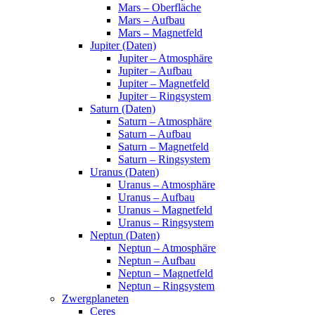
Mars – Oberfläche
Mars – Aufbau
Mars – Magnetfeld
Jupiter (Daten)
Jupiter – Atmosphäre
Jupiter – Aufbau
Jupiter – Magnetfeld
Jupiter – Ringsystem
Saturn (Daten)
Saturn – Atmosphäre
Saturn – Aufbau
Saturn – Magnetfeld
Saturn – Ringsystem
Uranus (Daten)
Uranus – Atmosphäre
Uranus – Aufbau
Uranus – Magnetfeld
Uranus – Ringsystem
Neptun (Daten)
Neptun – Atmosphäre
Neptun – Aufbau
Neptun – Magnetfeld
Neptun – Ringsystem
Zwergplaneten
Ceres