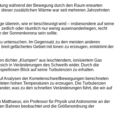
reitung während der Bewegung durch den Raum erwarten
e dieser zusätzlichen Wärme war seit mehreren Jahrzehnten
e überein, wie er beschleunigt wird – insbesondere auf seine
eitlich oder räumlich nur wenig auseinanderliegen, recht
on der Sonnenkorona sein sollte.
u untersuchen. Im Gegensatz zu den meisten anderen
breit gefächertes Gebiet mit Ionen zu erzeugen, entströmt der
n dichter „Klumpen“ aus leuchtendem, ionisiertem Gas
sich in Veränderungen des Schweifs wider. Durch die
iellosen Blick auf seine Turbulenzen zu erhalten.
 auf Analysen der Kometenschweifbewegungen berechneten
hteten hohen Temperaturen zu erzeugen. Die Turbulenzen
der, was zu den schnellen Veränderungen führt, die wir auf
m Matthaeus, ein Professor für Physik und Astronomie an der
lexen Bahnen beobachtet und die Größenordnung der