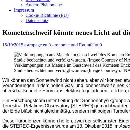
Andere Phänomene
Impressum
Cookie-Richtlinie (EU)
Datenschutz
Kometenschweif könnte neues Licht auf di
15/10/2015
astropage.eu
Astronomie und Raumfahrt
0
Verklumpungen aus Materie im Gasschweif des Kometen Encke w
Studie beobachtet und verfolgt wurden. (Image Courtesy of 
Wir können den Sonnenwind nicht sehen, aber wir können etw
Veränderungen in dem hellen Gas- und Ionenschweif eines Ko
überschallschnelle Strom aus elektrisch geladenen Teilchen,
Ein Forschungsteam unter Leitung der Sonnenphysikgruppe a
Terrestrial Relations Observatory (STEREO) gemacht wurden.
der Erde bläst: nicht gleichmäßig, sondern mit böigen Turbul
Diese Turbulenzen können helfen, zwei der seltsamsten Eigen
die STEREO-Ergebnisse wurde am 13. Oktober 2015 im
Astr