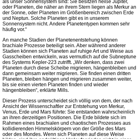
als unser Sonnensystem sind: Sie besitzen heiße Jupiter,
oder Planeten, die näher an ihrem Stern liegen als Merkur an
der Sonne, oder Planeten im Größenbereich zwischen Erde
und Neptun. Solche Planeten gibt es in unserem
Sonnensystem nicht. Andere Planetentypen kommen sehr
häufig vor.“
An manche Stadien der Planetenentstehung können
brachiale Prozesse beteiligt sein. Aber während anderer
Stadien können sich Planeten auf ruhige Art und Weise aus
Gasscheiben entwickeln, was vermutlich auf die Subneptune
des Systems Kepler-223 zutrifft. „Wir denken, dass zwei
Planeten durch diese Scheibe migrieren, hängenbleiben und
dann gemeinsam weiter migrieren. Sie finden einen dritten
Planeten, bleiben hängen und migrieren zusammen weiter,
bis sie einen vierten Planeten finden und wieder
hängenbleiben“, erklärte Mills.
Dieser Prozess unterscheidet sich völlig von dem, der nach
Ansicht der Wissenschaftler zur Entstehung von Merkur,
Venus, Erde und Mars führte: Sie entstanden wahrscheinlich
an ihren derzeitigen Positionen. Die Erde bildete sich im
Rahmen eines brachialen und chaotischen Prozesses aus
kollidierenden Himmelskörpern von der Größe des Mars
oder des Mondes. Wenn sich Planeten auf diese Weise