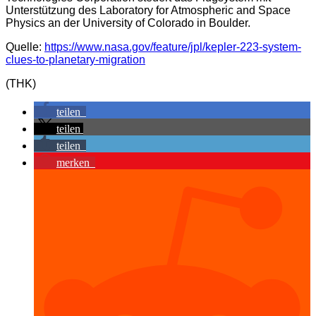
Unterstützung des Laboratory for Atmospheric and Space
Physics an der University of Colorado in Boulder.
Quelle:
https://www.nasa.gov/feature/jpl/kepler-223-system-
clues-to-planetary-migration
(THK)
teilen
teilen
teilen
merken