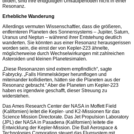
bilden, sind ihre endgültigen Umlaufperioden nicht in einer
Resonanz.
Erhebliche Wanderung
Allerdings vermuten Wissenschaftler, dass die größeren,
entfernteren Planeten des Sonnensystems – Jupiter, Saturn,
Uranus und Neptun – während ihrer Entstehung deutlich
wanderten. Sie könnten aus einer Resonanz herausgerissen
worden sein, die einst der von Kepler-223 ähnelte,
möglicherweise durch Wechselwirkungen mit zahlreichen
Asteroiden und kleinen Planetesimalen.
„Diese Resonanzen sind extrem empfindlich“, sagte
Fabrycky. „Falls Himmelskörper herumflogen und
miteinander kollidierten, hätten sie die Planeten aus der
Resonanz gebracht.“ Aber die Planeten um Kepler-223
haben es irgendwie geschafft, dieser Streuung zu
widerstehen.
Das Ames Research Center der NASA in Moffett Field
(Kalifornien) leitet die Kepler- und K2-Missionen für das
Science Mission Directorate. Das Jet Propulsion Laboratory
(JPL) der NASA in Pasadena (Kalifornien) leitete die
Entwicklung der Kepler-Mission. Die Ball Aerospace &
Technologies Corporation steuert das Flugsystem mit