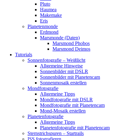
Pluto
Haumea
Makemake
Eris
Planetenmonde
Erdmond
Marsmonde (Daten)
Marsmond Phobos
Marsmond Deimos
Tutorials
Sonnenfotografie – Weißlicht
Allgemeine Hinweise
Sonnenbilder mit DSLR
Sonnenbilder mit Planetencam
Sonnenmosaik erstellen
Mondfotografie
Allgemeine Tipps
Mondfotografie mit DSLR
Mondfotografie mit Planetencam
Mond-Mosaik erstellen
Planetenfotografie
Allgemeine Tipps
Planetenfotografie mit Planetencam
Sternstrichspuren – Startrails
ISS fotografieren