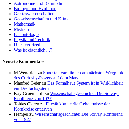
Astronomie und Raumfahrt
Biologie und Evolution
Geisteswissenschaften
Geowissenschaften und Klima
Mathematik
Medizin
Paläontologie
Physik und Technik
Uncategorized
Was ist eigentlich…?
Neueste Kommentare
M Wendrich
zu
Sandsteinvariationen am nächsten Wegpunkt
des Curiosity-Rovers auf dem Mars
Manfred Geier
zu
Das Fomalhaut-System ist in Wirklichkeit
ein Dreifachsystem
Kay Groenhardt
zu
Wissenschaftsgeschichte: Die Solvay-
Konferenz von 1927
Tobias Claren
zu
Physik könnte die Geheimnisse der
Kornkreise entlarven
Hempel
zu
Wissenschaftsgeschichte: Die Solvay-Konferenz
von 1927