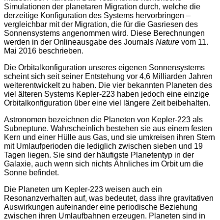
Simulationen der planetaren Migration durch, welche die
derzeitige Konfiguration des Systems hervorbringen –
vergleichbar mit der Migration, die für die Gasriesen des
Sonnensystems angenommen wird. Diese Berechnungen
werden in der Onlineausgabe des Journals
Nature
vom 11.
Mai 2016 beschrieben.
Die Orbitalkonfiguration unseres eigenen Sonnensystems
scheint sich seit seiner Entstehung vor 4,6 Milliarden Jahren
weiterentwickelt zu haben. Die vier bekannten Planeten des
viel älteren Systems Kepler-223 haben jedoch eine einzige
Orbitalkonfiguration über eine viel längere Zeit beibehalten.
Astronomen bezeichnen die Planeten von Kepler-223 als
Subneptune. Wahrscheinlich bestehen sie aus einem festen
Kern und einer Hülle aus Gas, und sie umkreisen ihren Stern
mit Umlaufperioden die lediglich zwischen sieben und 19
Tagen liegen. Sie sind der häufigste Planetentyp in der
Galaxie, auch wenn sich nichts Ähnliches im Orbit um die
Sonne befindet.
Die Planeten um Kepler-223 weisen auch ein
Resonanzverhalten auf, was bedeutet, dass ihre gravitativen
Auswirkungen aufeinander eine periodische Beziehung
zwischen ihren Umlaufbahnen erzeugen. Planeten sind in