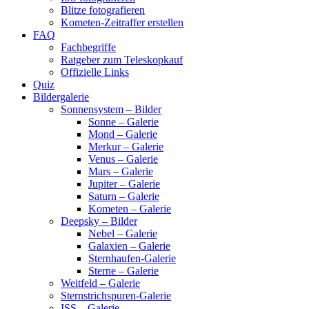
Blitze fotografieren
Kometen-Zeitraffer erstellen
FAQ
Fachbegriffe
Ratgeber zum Teleskopkauf
Offizielle Links
Quiz
Bildergalerie
Sonnensystem – Bilder
Sonne – Galerie
Mond – Galerie
Merkur – Galerie
Venus – Galerie
Mars – Galerie
Jupiter – Galerie
Saturn – Galerie
Kometen – Galerie
Deepsky – Bilder
Nebel – Galerie
Galaxien – Galerie
Sternhaufen-Galerie
Sterne – Galerie
Weitfeld – Galerie
Sternstrichspuren-Galerie
ISS – Galerie