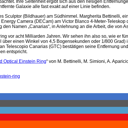
tet. Ihre Seltenheit ergibt sich aus den riesigen Entfernunge
tfernte Galaxie alle fast exakt auf einer Linie befinden.
es Sculptor (Bildhauer) am Südhimmel. Margherita Bettinelli, ei
 Dark Energy Camera (DECam) am Victor Blanco 4-Meter-Teleskop 
den Namen „Canarias“, in Anlehnung an die Arbeit, die von As
inring vor acht Milliarden Jahren. Wir sehen ihn also so, wie er f
el über einen Winkel von 4,5 Bogensekunden oder 1/800 Grad) is
Telescopio Canarias (GTC) bestätigen seine Entfernung und ze
en entspricht.
 Optical Einstein Ring
“ von M. Bettinelli, M. Simioni, A. Aparici
stein-ring