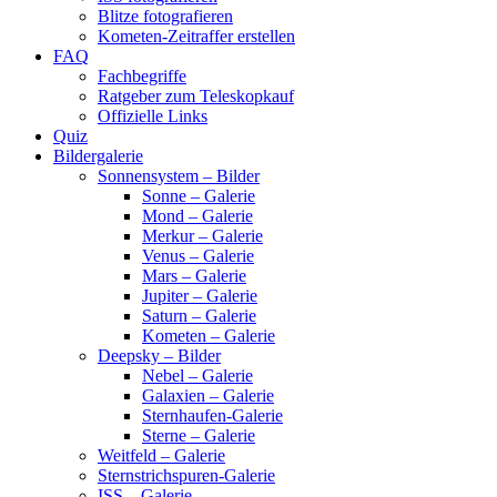
Blitze fotografieren
Kometen-Zeitraffer erstellen
FAQ
Fachbegriffe
Ratgeber zum Teleskopkauf
Offizielle Links
Quiz
Bildergalerie
Sonnensystem – Bilder
Sonne – Galerie
Mond – Galerie
Merkur – Galerie
Venus – Galerie
Mars – Galerie
Jupiter – Galerie
Saturn – Galerie
Kometen – Galerie
Deepsky – Bilder
Nebel – Galerie
Galaxien – Galerie
Sternhaufen-Galerie
Sterne – Galerie
Weitfeld – Galerie
Sternstrichspuren-Galerie
ISS – Galerie