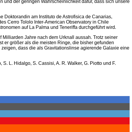
n und der geringen Wahrscheinlichkeit dafür, dass sich unsere
ne Doktorandin am Instituto de Astrofisica de Canarias,
des Cerro Tololo Inter-American Observatory in Chile
tronomen auf La Palma und Teneriffa durchgeführt wird.
ünf Milliarden Jahre nach dem Urknall aussah. Trotz seiner
t er größer als die meisten Ringe, die bisher gefunden
igen, dass die als Gravitationslinse agierende Galaxie eine
o, S. L. Hidalgo, S. Cassisi, A. R. Walker, G. Piotto und F.