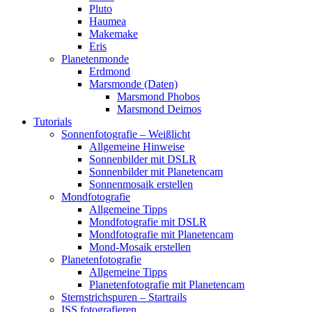
Pluto
Haumea
Makemake
Eris
Planetenmonde
Erdmond
Marsmonde (Daten)
Marsmond Phobos
Marsmond Deimos
Tutorials
Sonnenfotografie – Weißlicht
Allgemeine Hinweise
Sonnenbilder mit DSLR
Sonnenbilder mit Planetencam
Sonnenmosaik erstellen
Mondfotografie
Allgemeine Tipps
Mondfotografie mit DSLR
Mondfotografie mit Planetencam
Mond-Mosaik erstellen
Planetenfotografie
Allgemeine Tipps
Planetenfotografie mit Planetencam
Sternstrichspuren – Startrails
ISS fotografieren