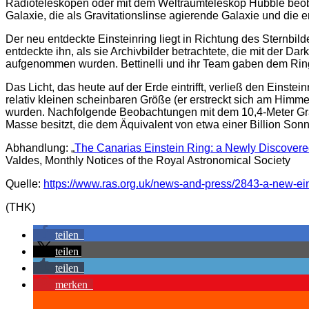
Radioteleskopen oder mit dem Weltraumteleskop Hubble beobach
Galaxie, die als Gravitationslinse agierende Galaxie und die en
Der neu entdeckte Einsteinring liegt in Richtung des Sternbild
entdeckte ihn, als sie Archivbilder betrachtete, die mit der
aufgenommen wurden. Bettinelli und ihr Team gaben dem Ring 
Das Licht, das heute auf der Erde eintrifft, verließ den Einste
relativ kleinen scheinbaren Größe (er erstreckt sich am Himm
wurden. Nachfolgende Beobachtungen mit dem 10,4-Meter Gran 
Masse besitzt, die dem Äquivalent von etwa einer Billion Sonn
Abhandlung: „
The Canarias Einstein Ring: a Newly Discovered
Valdes, Monthly Notices of the Royal Astronomical Society
Quelle:
https://www.ras.org.uk/news-and-press/2843-a-new-ein
(THK)
teilen
teilen
teilen
merken