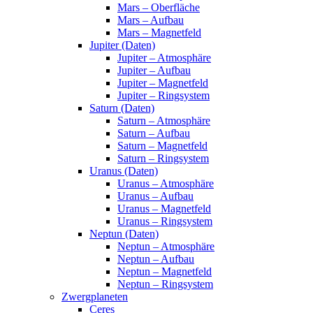
Mars – Oberfläche
Mars – Aufbau
Mars – Magnetfeld
Jupiter (Daten)
Jupiter – Atmosphäre
Jupiter – Aufbau
Jupiter – Magnetfeld
Jupiter – Ringsystem
Saturn (Daten)
Saturn – Atmosphäre
Saturn – Aufbau
Saturn – Magnetfeld
Saturn – Ringsystem
Uranus (Daten)
Uranus – Atmosphäre
Uranus – Aufbau
Uranus – Magnetfeld
Uranus – Ringsystem
Neptun (Daten)
Neptun – Atmosphäre
Neptun – Aufbau
Neptun – Magnetfeld
Neptun – Ringsystem
Zwergplaneten
Ceres