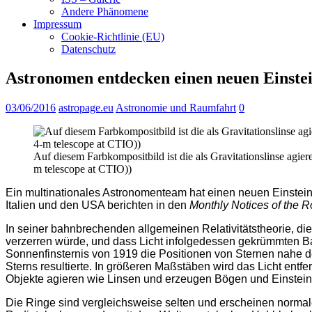
Andere Phänomene
Impressum
Cookie-Richtlinie (EU)
Datenschutz
Astronomen entdecken einen neuen Einste
03/06/2016
astropage.eu
Astronomie und Raumfahrt
0
Auf diesem Farbkompositbild ist die als Gravitationslinse agiere
m telescope at CTIO))
Ein multinationales Astronomenteam hat einen neuen Einsteinr
Italien und den USA berichten in den
Monthly Notices of the R
In seiner bahnbrechenden allgemeinen Relativitätstheorie, die
verzerren würde, und dass Licht infolgedessen gekrümmten Ba
Sonnenfinsternis von 1919 die Positionen von Sternen nahe 
Sterns resultierte. In größeren Maßstäben wird das Licht ent
Objekte agieren wie Linsen und erzeugen Bögen und Einsteinr
Die Ringe sind vergleichsweise selten und erscheinen normal