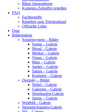
Blitze fotografieren
Kometen-Zeitraffer erstellen
FAQ
Fachbegriffe
Ratgeber zum Teleskopkauf
Offizielle Links
Quiz
Bildergalerie
Sonnensystem – Bilder
Sonne – Galerie
Mond – Galerie
Merkur – Galerie
Venus – Galerie
Mars – Galerie
Jupiter – Galerie
Saturn – Galerie
Kometen – Galerie
Deepsky – Bilder
Nebel – Galerie
Galaxien – Galerie
Sternhaufen-Galerie
Sterne – Galerie
Weitfeld – Galerie
Sternstrichspuren-Galerie
ISS – Galerie