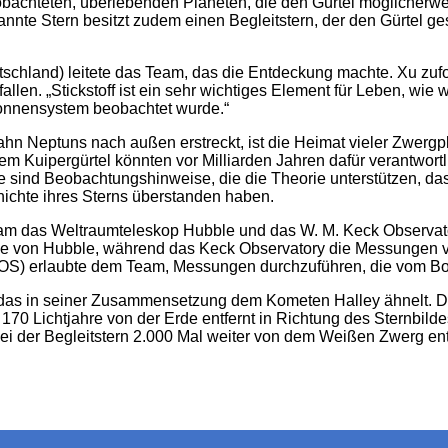
achteten, überlebenden Planeten, die den Gürtel möglicherweis
nte Stern besitzt zudem einen Begleitstern, der den Gürtel ge
chland) leitete das Team, das die Entdeckung machte. Xu zufolg
n. „Stickstoff ist ein sehr wichtiges Element für Leben, wie wi
 Sonnensystem beobachtet wurde.“
bahn Neptuns nach außen erstreckt, ist die Heimat vieler Zwerg
m Kuipergürtel könnten vor Milliarden Jahren dafür verantwor
 sind Beobachtungshinweise, die die Theorie unterstützen, da
ichte ihres Sterns überstanden haben.
m das Weltraumteleskop Hubble und das W. M. Keck Observatory
lle von Hubble, während das Keck Observatory die Messungen v
 (COS) erlaubte dem Team, Messungen durchzuführen, die vom B
, das in seiner Zusammensetzung dem Kometen Halley ähnelt.
 170 Lichtjahre von der Erde entfernt in Richtung des Sternbild
ei der Begleitstern 2.000 Mal weiter von dem Weißen Zwerg entf