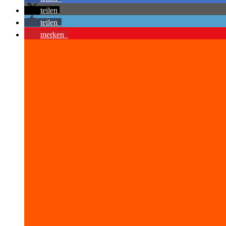
teilen
teilen
merken