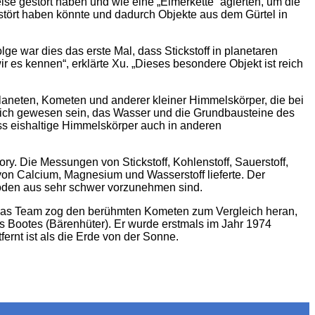
e gestört haben und wie eine „Eimerkette“ agierten, um die
stört haben könnte und dadurch Objekte aus dem Gürtel in
e war dies das erste Mal, dass Stickstoff in planetaren
r es kennen“, erklärte Xu. „Dieses besondere Objekt ist reich
planeten, Kometen und anderer kleiner Himmelskörper, die bei
tlich gewesen sein, das Wasser und die Grundbausteine des
ss eishaltige Himmelskörper auch in anderen
. Die Messungen von Stickstoff, Kohlenstoff, Sauerstoff,
on Calcium, Magnesium und Wasserstoff lieferte. Der
oden aus sehr schwer vorzunehmen sind.
 Das Team zog den berühmten Kometen zum Vergleich heran,
es Bootes (Bärenhüter). Er wurde erstmals im Jahr 1974
ernt ist als die Erde von der Sonne.