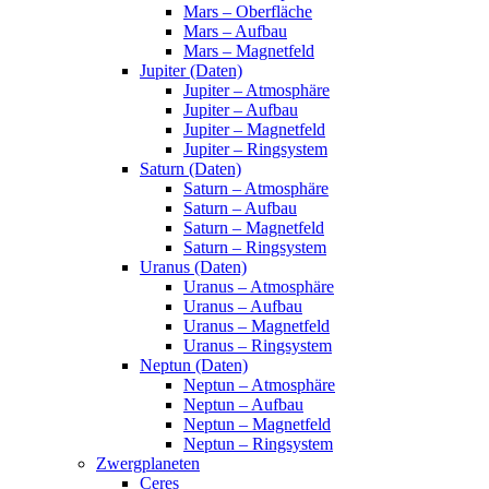
Mars – Oberfläche
Mars – Aufbau
Mars – Magnetfeld
Jupiter (Daten)
Jupiter – Atmosphäre
Jupiter – Aufbau
Jupiter – Magnetfeld
Jupiter – Ringsystem
Saturn (Daten)
Saturn – Atmosphäre
Saturn – Aufbau
Saturn – Magnetfeld
Saturn – Ringsystem
Uranus (Daten)
Uranus – Atmosphäre
Uranus – Aufbau
Uranus – Magnetfeld
Uranus – Ringsystem
Neptun (Daten)
Neptun – Atmosphäre
Neptun – Aufbau
Neptun – Magnetfeld
Neptun – Ringsystem
Zwergplaneten
Ceres