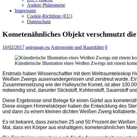
Andere Phänomene
Impressum
Cookie-Richtlinie (EU)
Datenschutz
Kometenähnliches Objekt verschmutzt di
10/02/2017
astropage.eu
Astronomie und Raumfahrt
0
Künstlerische Illustration eines Weißen Zwergs mit einem kom
Erstmals haben Wissenschaftler mit dem Weltraumteleskop H
Weißen Zwergs auseinandergerissen und zerstreut wurde. Ein
Zusammensetzung wie der Halleysche Komet, ist aber 100.000
notwendig sind, darunter Stickstoff, Kohlenstoff, Sauerstoff un
Diese Ergebnisse sind Belege für einen Gürtel aus kometenä
Diese eisigen Himmelskörper haben die Entwicklung des Ster
und dann zu einem kleinen dichten Weißen Zwerg kollabierte.
Es ist bekannt, dass zwischen 25 und 50 Prozent der Weißen 
Mal, dass ein Körper aus eishaltigem, kometenähnlichen Mat