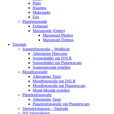
Pluto
Haumea
Makemake
Eris
Planetenmonde
Erdmond
Marsmonde (Daten)
Marsmond Phobos
Marsmond Deimos
Tutorials
Sonnenfotografie – Weißlicht
Allgemeine Hinweise
Sonnenbilder mit DSLR
Sonnenbilder mit Planetencam
Sonnenmosaik erstellen
Mondfotografie
Allgemeine Tipps
Mondfotografie mit DSLR
Mondfotografie mit Planetencam
Mond-Mosaik erstellen
Planetenfotografie
Allgemeine Tipps
Planetenfotografie mit Planetencam
Sternstrichspuren – Startrails
ISS fotografieren