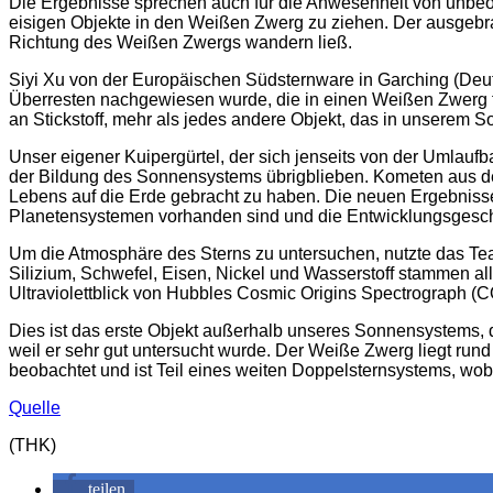
Die Ergebnisse sprechen auch für die Anwesenheit von unbeob
eisigen Objekte in den Weißen Zwerg zu ziehen. Der ausgebran
Richtung des Weißen Zwergs wandern ließ.
Siyi Xu von der Europäischen Südsternware in Garching (Deuts
Überresten nachgewiesen wurde, die in einen Weißen Zwerg falle
an Stickstoff, mehr als jedes andere Objekt, das in unserem
Unser eigener Kuipergürtel, der sich jenseits von der Umlauf
der Bildung des Sonnensystems übrigblieben. Kometen aus de
Lebens auf die Erde gebracht zu haben. Die neuen Ergebnisse
Planetensystemen vorhanden sind und die Entwicklungsgesch
Um die Atmosphäre des Sterns zu untersuchen, nutzte das Tea
Silizium, Schwefel, Eisen, Nickel und Wasserstoff stammen a
Ultraviolettblick von Hubbles Cosmic Origins Spectrograph
Dies ist das erste Objekt außerhalb unseres Sonnensystems
weil er sehr gut untersucht wurde. Der Weiße Zwerg liegt rund
beobachtet und ist Teil eines weiten Doppelsternsystems, wob
Quelle
(THK)
teilen