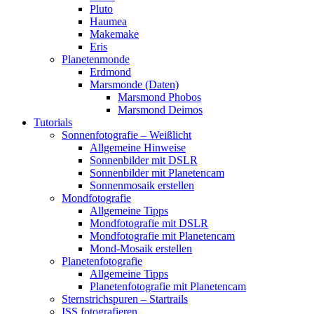
Pluto
Haumea
Makemake
Eris
Planetenmonde
Erdmond
Marsmonde (Daten)
Marsmond Phobos
Marsmond Deimos
Tutorials
Sonnenfotografie – Weißlicht
Allgemeine Hinweise
Sonnenbilder mit DSLR
Sonnenbilder mit Planetencam
Sonnenmosaik erstellen
Mondfotografie
Allgemeine Tipps
Mondfotografie mit DSLR
Mondfotografie mit Planetencam
Mond-Mosaik erstellen
Planetenfotografie
Allgemeine Tipps
Planetenfotografie mit Planetencam
Sternstrichspuren – Startrails
ISS fotografieren