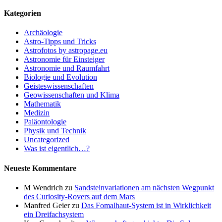
Kategorien
Archäologie
Astro-Tipps und Tricks
Astrofotos by astropage.eu
Astronomie für Einsteiger
Astronomie und Raumfahrt
Biologie und Evolution
Geisteswissenschaften
Geowissenschaften und Klima
Mathematik
Medizin
Paläontologie
Physik und Technik
Uncategorized
Was ist eigentlich…?
Neueste Kommentare
M Wendrich
zu
Sandsteinvariationen am nächsten Wegpunkt
des Curiosity-Rovers auf dem Mars
Manfred Geier
zu
Das Fomalhaut-System ist in Wirklichkeit
ein Dreifachsystem