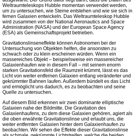
Weltraumteleskops Hubble momentan verwendet werden,
um zu untersuchen, wie Sterne entstehen und wie sie sich in
fernen Galaxien entwickeln. Das Weltraumteleskop Hubble
wird zusammen von der National Aeronautics and Space
Administration (NASA) und der European Space Agency
(ESA) als Gemeinschaftsprojekt betrieben.
Gravitationslinseneffekte können Astronomen bei der
Untersuchung von Objekten helfen, die ansonsten zu
schwach oder zu klein erscheinen würden. Wenn ein
massereiches Objekt – beispielsweise ein massereicher
Galaxienhaufen wie in diesem Fall – mit seinem enorm
starken Gravitationsfeld die Raumzeit krümmt, lässt es das
Licht von weiter entfernen Galaxien entlang veränderter und
gekrümmter Bahnen laufen. Außerdem bündelt es das Licht
und ermöglicht uns dadurch, es zu beobachten und seine
Quelle zu untersuchen.
Auf diesem Bild erkennen wir zwei dominante elliptische
Galaxien nahe der Bildmitte. Die Gravitation des
Galaxienhaufens, zu dem diese Galaxien gehören, agiert als
die oben erwähnte Gravitationslinse und erlaubt uns, die
weiter entfernten Galaxien hinter dem Galaxienhaufen zu
beobachten. Wir sehen die Effekte dieser Gravitationslinse
als schmale, gekrümmte Lichtstreifen, welche die beiden