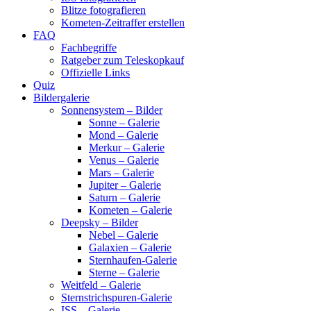
Blitze fotografieren
Kometen-Zeitraffer erstellen
FAQ
Fachbegriffe
Ratgeber zum Teleskopkauf
Offizielle Links
Quiz
Bildergalerie
Sonnensystem – Bilder
Sonne – Galerie
Mond – Galerie
Merkur – Galerie
Venus – Galerie
Mars – Galerie
Jupiter – Galerie
Saturn – Galerie
Kometen – Galerie
Deepsky – Bilder
Nebel – Galerie
Galaxien – Galerie
Sternhaufen-Galerie
Sterne – Galerie
Weitfeld – Galerie
Sternstrichspuren-Galerie
ISS – Galerie