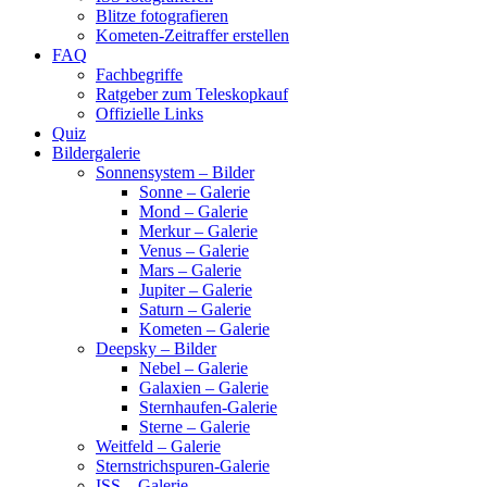
Blitze fotografieren
Kometen-Zeitraffer erstellen
FAQ
Fachbegriffe
Ratgeber zum Teleskopkauf
Offizielle Links
Quiz
Bildergalerie
Sonnensystem – Bilder
Sonne – Galerie
Mond – Galerie
Merkur – Galerie
Venus – Galerie
Mars – Galerie
Jupiter – Galerie
Saturn – Galerie
Kometen – Galerie
Deepsky – Bilder
Nebel – Galerie
Galaxien – Galerie
Sternhaufen-Galerie
Sterne – Galerie
Weitfeld – Galerie
Sternstrichspuren-Galerie
ISS – Galerie