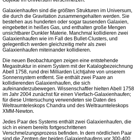
Galaxienhaufen sind die größten Strukturen im Universum,
die durch die Gravitation zusammengehalten werden. Sie
bestehen aus hunderten oder sogar tausenden Galaxien,
eingebettet in heißes Gas, und enthalten große Mengen
unsichtbarer Dunkler Materie. Manchmal kollidieren zwei
Galaxienhaufen wie im Fall des Bullet-Clusters, und
gelegentlich werden gleichzeitig mehr als zwei
Galaxienhaufen miteinander kollidieren.
Die neuen Beobachtungen zeigen eine entstehende
Megastruktur in einem System mit der Katalogbezeichnung
Abell 1758, rund drei Milliarden Lichtjahre von unserem
Sonnensystem entfernt. Sie enthält zwei Paare an
kollidierenden Galaxienhaufen, die sich
aufeinanderzubewegen. Wissenschaftler hielten Abell 1758
im Jahr 2004 zunächst für einen Vierfach-Galaxienhaufen;
für diese Untersuchung verwendeten sie Daten des
Weltraumteleskops Chandra und des Weltraumteleskops
XMM-Newton.
Jedes Paar des Systems enthält zwei Galaxienhaufen, die
sich in einem bereits fortgeschrittenen
Verschmelzungsprozess befinden. In dem nördlichen Paar
sind die Zentren der beiden Galaxienhaufens vor 300-400