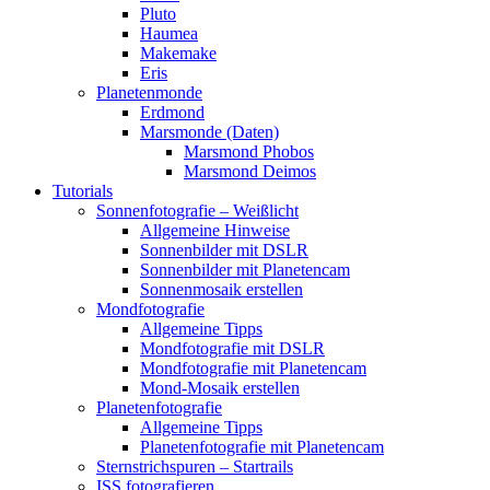
Pluto
Haumea
Makemake
Eris
Planetenmonde
Erdmond
Marsmonde (Daten)
Marsmond Phobos
Marsmond Deimos
Tutorials
Sonnenfotografie – Weißlicht
Allgemeine Hinweise
Sonnenbilder mit DSLR
Sonnenbilder mit Planetencam
Sonnenmosaik erstellen
Mondfotografie
Allgemeine Tipps
Mondfotografie mit DSLR
Mondfotografie mit Planetencam
Mond-Mosaik erstellen
Planetenfotografie
Allgemeine Tipps
Planetenfotografie mit Planetencam
Sternstrichspuren – Startrails
ISS fotografieren