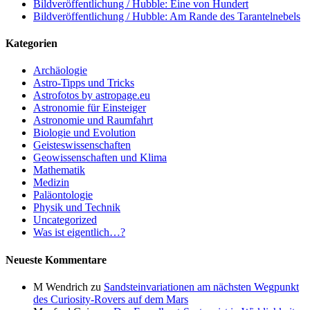
Bildveröffentlichung / Hubble: Eine von Hundert
Bildveröffentlichung / Hubble: Am Rande des Tarantelnebels
Kategorien
Archäologie
Astro-Tipps und Tricks
Astrofotos by astropage.eu
Astronomie für Einsteiger
Astronomie und Raumfahrt
Biologie und Evolution
Geisteswissenschaften
Geowissenschaften und Klima
Mathematik
Medizin
Paläontologie
Physik und Technik
Uncategorized
Was ist eigentlich…?
Neueste Kommentare
M Wendrich
zu
Sandsteinvariationen am nächsten Wegpunkt
des Curiosity-Rovers auf dem Mars