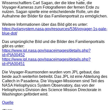
Wissenschaftlers Carl Sagan, der die Idee hatte, die
Voyager-Kameras zum Fotografieren der fernen Erde zu
nutzen. Sagan spielte eine entscheidende Rolle, um die
Aufnahme der Bilder für das Familienportrait zu ermöglichen.
Weitere Informationen über das Bild gibt es unter:
https://solarsystem.nasa.gov/resources/536/voyager-1s-pale-
blue-dot/
Das ursprüngliche Bild und die Bilder des Familienportraits
gibt es unter:
https://www.jpl.nasa.gov/spaceimages/details.php?
id=PIA00452
https://www.jpl.nasa.gov/spaceimages/details.php?
id=PIA00451
Die Voyager-Raumsonden wurden vom JPL gebaut, das
beide auch weiterhin betreibt. Das JPL ist eine Abteilung des
Caltech in Pasadena. Die Voyager-Missionen sind Teil des
NASA Heliophysics System Observatory, das von der
Heliophysics Division des Science Mission Directorate in
Washington gefördert wird.
Quelle