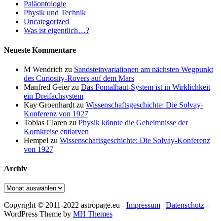
Paläontologie
Physik und Technik
Uncategorized
Was ist eigentlich…?
Neueste Kommentare
M Wendrich
zu
Sandsteinvariationen am nächsten Wegpunkt
des Curiosity-Rovers auf dem Mars
Manfred Geier
zu
Das Fomalhaut-System ist in Wirklichkeit
ein Dreifachsystem
Kay Groenhardt
zu
Wissenschaftsgeschichte: Die Solvay-
Konferenz von 1927
Tobias Claren
zu
Physik könnte die Geheimnisse der
Kornkreise entlarven
Hempel
zu
Wissenschaftsgeschichte: Die Solvay-Konferenz
von 1927
Archiv
Archiv
Copyright © 2011-2022 astropage.eu -
Impressum
|
Datenschutz
-
WordPress Theme by
MH Themes