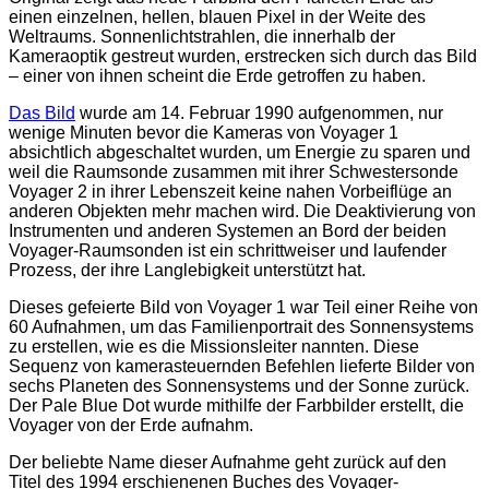
einen einzelnen, hellen, blauen Pixel in der Weite des
Weltraums. Sonnenlichtstrahlen, die innerhalb der
Kameraoptik gestreut wurden, erstrecken sich durch das Bild
– einer von ihnen scheint die Erde getroffen zu haben.
Das Bild
wurde am 14. Februar 1990 aufgenommen, nur
wenige Minuten bevor die Kameras von Voyager 1
absichtlich abgeschaltet wurden, um Energie zu sparen und
weil die Raumsonde zusammen mit ihrer Schwestersonde
Voyager 2 in ihrer Lebenszeit keine nahen Vorbeiflüge an
anderen Objekten mehr machen wird. Die Deaktivierung von
Instrumenten und anderen Systemen an Bord der beiden
Voyager-Raumsonden ist ein schrittweiser und laufender
Prozess, der ihre Langlebigkeit unterstützt hat.
Dieses gefeierte Bild von Voyager 1 war Teil einer Reihe von
60 Aufnahmen, um das Familienportrait des Sonnensystems
zu erstellen, wie es die Missionsleiter nannten. Diese
Sequenz von kamerasteuernden Befehlen lieferte Bilder von
sechs Planeten des Sonnensystems und der Sonne zurück.
Der Pale Blue Dot wurde mithilfe der Farbbilder erstellt, die
Voyager von der Erde aufnahm.
Der beliebte Name dieser Aufnahme geht zurück auf den
Titel des 1994 erschienenen Buches des Voyager-