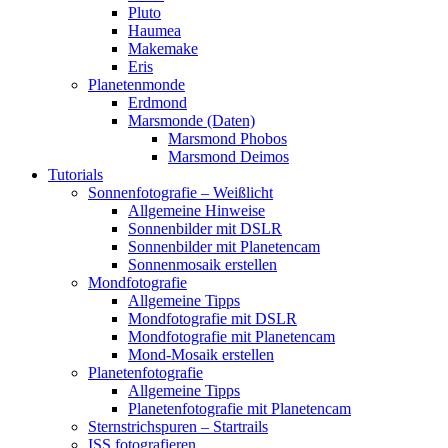
Pluto
Haumea
Makemake
Eris
Planetenmonde
Erdmond
Marsmonde (Daten)
Marsmond Phobos
Marsmond Deimos
Tutorials
Sonnenfotografie – Weißlicht
Allgemeine Hinweise
Sonnenbilder mit DSLR
Sonnenbilder mit Planetencam
Sonnenmosaik erstellen
Mondfotografie
Allgemeine Tipps
Mondfotografie mit DSLR
Mondfotografie mit Planetencam
Mond-Mosaik erstellen
Planetenfotografie
Allgemeine Tipps
Planetenfotografie mit Planetencam
Sternstrichspuren – Startrails
ISS fotografieren