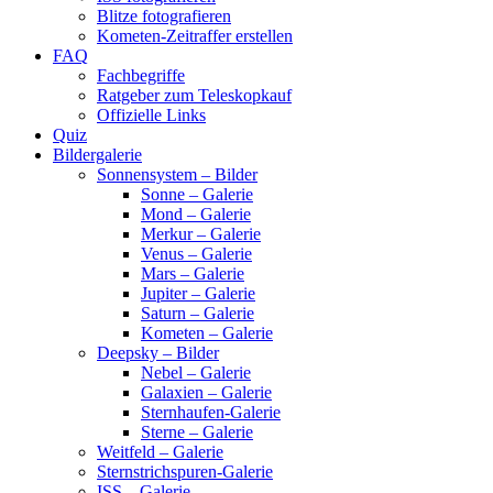
Blitze fotografieren
Kometen-Zeitraffer erstellen
FAQ
Fachbegriffe
Ratgeber zum Teleskopkauf
Offizielle Links
Quiz
Bildergalerie
Sonnensystem – Bilder
Sonne – Galerie
Mond – Galerie
Merkur – Galerie
Venus – Galerie
Mars – Galerie
Jupiter – Galerie
Saturn – Galerie
Kometen – Galerie
Deepsky – Bilder
Nebel – Galerie
Galaxien – Galerie
Sternhaufen-Galerie
Sterne – Galerie
Weitfeld – Galerie
Sternstrichspuren-Galerie
ISS – Galerie