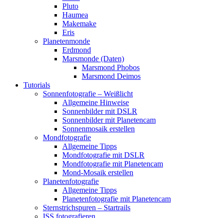
Pluto
Haumea
Makemake
Eris
Planetenmonde
Erdmond
Marsmonde (Daten)
Marsmond Phobos
Marsmond Deimos
Tutorials
Sonnenfotografie – Weißlicht
Allgemeine Hinweise
Sonnenbilder mit DSLR
Sonnenbilder mit Planetencam
Sonnenmosaik erstellen
Mondfotografie
Allgemeine Tipps
Mondfotografie mit DSLR
Mondfotografie mit Planetencam
Mond-Mosaik erstellen
Planetenfotografie
Allgemeine Tipps
Planetenfotografie mit Planetencam
Sternstrichspuren – Startrails
ISS fotografieren