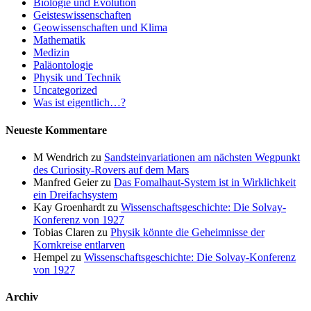
Biologie und Evolution
Geisteswissenschaften
Geowissenschaften und Klima
Mathematik
Medizin
Paläontologie
Physik und Technik
Uncategorized
Was ist eigentlich…?
Neueste Kommentare
M Wendrich
zu
Sandsteinvariationen am nächsten Wegpunkt
des Curiosity-Rovers auf dem Mars
Manfred Geier
zu
Das Fomalhaut-System ist in Wirklichkeit
ein Dreifachsystem
Kay Groenhardt
zu
Wissenschaftsgeschichte: Die Solvay-
Konferenz von 1927
Tobias Claren
zu
Physik könnte die Geheimnisse der
Kornkreise entlarven
Hempel
zu
Wissenschaftsgeschichte: Die Solvay-Konferenz
von 1927
Archiv