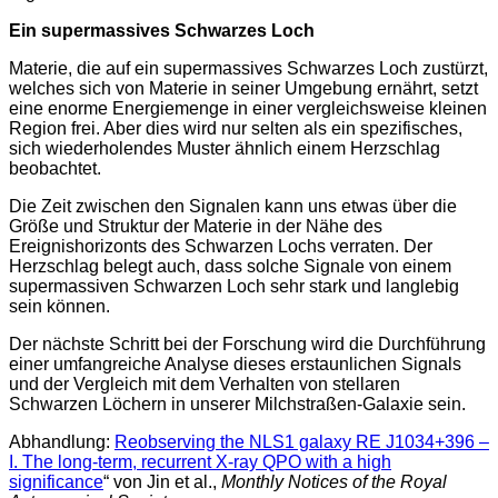
Ein supermassives Schwarzes Loch
Materie, die auf ein supermassives Schwarzes Loch zustürzt,
welches sich von Materie in seiner Umgebung ernährt, setzt
eine enorme Energiemenge in einer vergleichsweise kleinen
Region frei. Aber dies wird nur selten als ein spezifisches,
sich wiederholendes Muster ähnlich einem Herzschlag
beobachtet.
Die Zeit zwischen den Signalen kann uns etwas über die
Größe und Struktur der Materie in der Nähe des
Ereignishorizonts des Schwarzen Lochs verraten. Der
Herzschlag belegt auch, dass solche Signale von einem
supermassiven Schwarzen Loch sehr stark und langlebig
sein können.
Der nächste Schritt bei der Forschung wird die Durchführung
einer umfangreiche Analyse dieses erstaunlichen Signals
und der Vergleich mit dem Verhalten von stellaren
Schwarzen Löchern in unserer Milchstraßen-Galaxie sein.
Abhandlung:
Reobserving the NLS1 galaxy RE J1034+396 –
I. The long-term, recurrent X-ray QPO with a high
significance
“ von Jin et al.,
Monthly Notices of the Royal