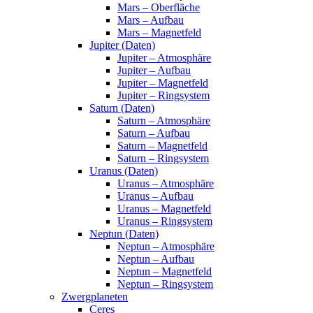
Mars – Oberfläche
Mars – Aufbau
Mars – Magnetfeld
Jupiter (Daten)
Jupiter – Atmosphäre
Jupiter – Aufbau
Jupiter – Magnetfeld
Jupiter – Ringsystem
Saturn (Daten)
Saturn – Atmosphäre
Saturn – Aufbau
Saturn – Magnetfeld
Saturn – Ringsystem
Uranus (Daten)
Uranus – Atmosphäre
Uranus – Aufbau
Uranus – Magnetfeld
Uranus – Ringsystem
Neptun (Daten)
Neptun – Atmosphäre
Neptun – Aufbau
Neptun – Magnetfeld
Neptun – Ringsystem
Zwergplaneten
Ceres