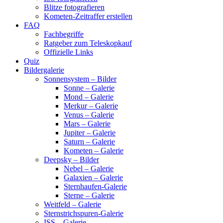
Blitze fotografieren
Kometen-Zeitraffer erstellen
FAQ
Fachbegriffe
Ratgeber zum Teleskopkauf
Offizielle Links
Quiz
Bildergalerie
Sonnensystem – Bilder
Sonne – Galerie
Mond – Galerie
Merkur – Galerie
Venus – Galerie
Mars – Galerie
Jupiter – Galerie
Saturn – Galerie
Kometen – Galerie
Deepsky – Bilder
Nebel – Galerie
Galaxien – Galerie
Sternhaufen-Galerie
Sterne – Galerie
Weitfeld – Galerie
Sternstrichspuren-Galerie
ISS – Galerie