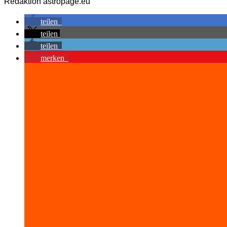
Redaktion astropage.eu
teilen
teilen
teilen
merken