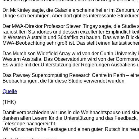
Dr. McKinley sagte, die Galaxie erscheine heller im Zentrum, w
Dinge sich beruhigen. Aber dort gibt es interessante Struktur
Der MWA-Direktor Professor Steven Tingay sagte, die Studie
radiostillen Standortes und dessen exzellenter Empfindlichkei
in Western Australia und Südafrika zu bauen. Das weite Blic
MWA-Beobachtung sehr groß ist. Das stellt einen fantastische
Das Murchison Widefield Array wird von der Curtin University
Western Australia. Das Observatorium wird von der Commonweal
Es wurde mit der Unterstützung der Regierungen Australiens un
Das Pawsey Supercomputing Research Centre in Perth – eine ö
Beobachtungen, die für diese Studie verwendet wurden.
Quelle
(THK)
Damit verabschieden wir uns in die Weihnachtspause und sin
danken allen Lesern für die Unterstützung und das Feedback
Telescope nachgereicht.
Wir wünschen frohe Festtage und einen guten Rutsch ins neue