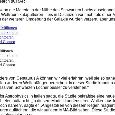
search (ICRAR).
enn die Materie in der Nähe des Schwarzen Lochs auseinanderg
en Weltraum katapultieren – bis in Distanzen von mehr als einer
s der weiteren Umgebung der Galaxie wurden verzerrt, aber unse
illionen
 Galaxie und
ichtbaren
nd Connor
rs von Centaurus A können wir viel erfahren, weil sie so nahe l
allen anderen Wellenlängenbereichen. In dieser Studie konnte
assiven Schwarzen Löcher besser zu verstehen.“
r Astrophysics in Italien sagte, die Studie bekräftige eine neue
bieten auftaucht. „In diesem Modell kondensieren Wolken aus k
och nähren“, sagte er. „Angestoßen von diesem Regen reagiert
turen auffächern, die wir auf dem MMA-Bild sehen. Diese Studie 
chlussfolgerte er.