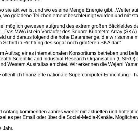
o sie aktiver ist und wo es eine Menge Energie gibt. „Weiter auß
en, wo geladene Teilchen erneut beschleunigt wurden und mit sta
 sei möglich gewesen aufgrund des extrem großen Blickfeldes
t. „Das MWA ist ein Vorläufer des Square Kilometre Array (SKA) 
kfeld und daraus folgend die hohe Datenmenge, die wir sammeln
n Schritt in Richtung des sogar noch größeren SKA dar.“
 im Auftrag eines internationalen Konsortiums betrieben und be
th Scientific and Industrial Research Organisation (CSIRO) ge
d Western Australias errichtet. Wir erkennen die Wajarri Yamati
ffentlich finanzierte nationale Supercomputer-Einrichtung – h
d Anfang kommenden Jahres wieder mit aktuellen und hoffentl
, sei es per Email oder über die Social-Media-Kanäle. Möglic
 Jahr.