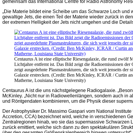
gemeinsam das International Centre for Radio Astronomy Re
„Die Materie bildet eine Scheibe um das Schwarze Loch und w
gewaltige Jets, die einen Teil der Materie wieder zurück in d
der extremen Helligkeit der Jets nicht umgehen und die Detail
Centaurus A ist eine elliptische Riesengalaxie, die rund zwölf M
Lichtjahre entfernt ist. Das Bild zeigt die Radioemissionen der
zeigt ausgedehnte Plasmastrukturen, die sich weit jenseits der s
Galaxie erstrecken. (Credit: Ben McKinley, ICRAR / Curtin a
Matherne, Louisiana State University)
Centaurus A ist die uns nächstgelegene Radiogalaxie. „Besonde
McKinley. „Nicht nur in Radiowellenlängen, sondern auch in 
und Röntgendaten kombinieren, um die Physik dieser superm
Der Astrophysiker Dr. Massimo Gaspari vom National Institute fo
Accretion, CCA) bezeichnet wird, welche in verschiedenen Ge
Zentralregionen hinab, wo sie das supermassive Schwarzen L
zurück emittiert, welche sich dann zu den spektakulären Struk
über den gesamten Größenskalenbereich hinweg untersucht“, s