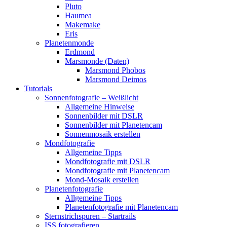
Pluto
Haumea
Makemake
Eris
Planetenmonde
Erdmond
Marsmonde (Daten)
Marsmond Phobos
Marsmond Deimos
Tutorials
Sonnenfotografie – Weißlicht
Allgemeine Hinweise
Sonnenbilder mit DSLR
Sonnenbilder mit Planetencam
Sonnenmosaik erstellen
Mondfotografie
Allgemeine Tipps
Mondfotografie mit DSLR
Mondfotografie mit Planetencam
Mond-Mosaik erstellen
Planetenfotografie
Allgemeine Tipps
Planetenfotografie mit Planetencam
Sternstrichspuren – Startrails
ISS fotografieren