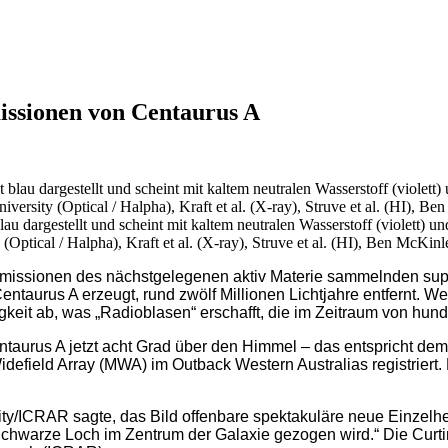
missionen von Centaurus A
u dargestellt und scheint mit kaltem neutralen Wasserstoff (violett) u
(Optical / Halpha), Kraft et al. (X-ray), Struve et al. (HI), Ben McKin
missionen des nächstgelegenen aktiv Materie sammelnden sup
ntaurus A erzeugt, rund zwölf Millionen Lichtjahre entfernt. 
gkeit ab, was „Radioblasen“ erschafft, die im Zeitraum von hun
 Centaurus A jetzt acht Grad über den Himmel – das entspricht
field Array (MWA) im Outback Western Australias registriert.
ity/ICRAR sagte, das Bild offenbare spektakuläre neue Einzelh
warze Loch im Zentrum der Galaxie gezogen wird.“ Die Curtin U