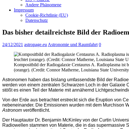
Andere Phänomene
Impressum
Cookie-Richtlinie (EU)
Datenschutz
Das bisher detailreichste Bild der Radioe
24/12/2021
astropage.eu
Astronomie und Raumfahrt
0
Kompositbild der Radiogalaxie Centaurus A. Radioplasma ist bla
(orange). (Credit: Connor Matherne, Louisiana State University 
Astronomen haben das bislang umfassendste Bild der Radioe
werden von einem zentralen Schwarzen Loch in der Galaxie Ce
stößt es einen Teil der Materie mit annähernd Lichtgeschwindi
Von der Erde aus betrachtet erstreckt sich die Eruption von
nebeneinander. Die Emissionen wurden mit dem Murchison Wide
Astronom
veröffentlicht.
Der Hauptautor Dr. Benjamin McKinley von der Curtin Univers
Radiowellen stammen von Materie, die in das supermassive Sch