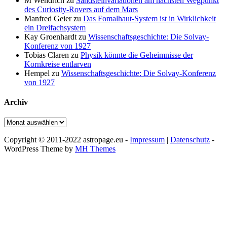
M Wendrich
zu
Sandsteinvariationen am nächsten Wegpunkt
des Curiosity-Rovers auf dem Mars
Manfred Geier
zu
Das Fomalhaut-System ist in Wirklichkeit
ein Dreifachsystem
Kay Groenhardt
zu
Wissenschaftsgeschichte: Die Solvay-
Konferenz von 1927
Tobias Claren
zu
Physik könnte die Geheimnisse der
Kornkreise entlarven
Hempel
zu
Wissenschaftsgeschichte: Die Solvay-Konferenz
von 1927
Archiv
Archiv
Copyright © 2011-2022 astropage.eu -
Impressum
|
Datenschutz
-
WordPress Theme by
MH Themes