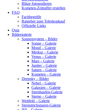
Blitze fotografieren
Kometen-Zeitraffer erstellen
FAQ
Fachbegriffe
Ratgeber zum Teleskopkauf
Offizielle Links
Quiz
Bildergalerie
Sonnensystem – Bilder
Sonne – Galerie
Mond – Galerie
Merkur – Galerie
Venus – Galerie
Mars – Galerie
Jupiter – Galerie
Saturn – Galerie
Kometen – Galerie
Deepsky – Bilder
Nebel – Galerie
Galaxien – Galerie
Sternhaufen-Galerie
Sterne – Galerie
Weitfeld – Galerie
Sternstrichspuren-Galerie
ISS – Galerie