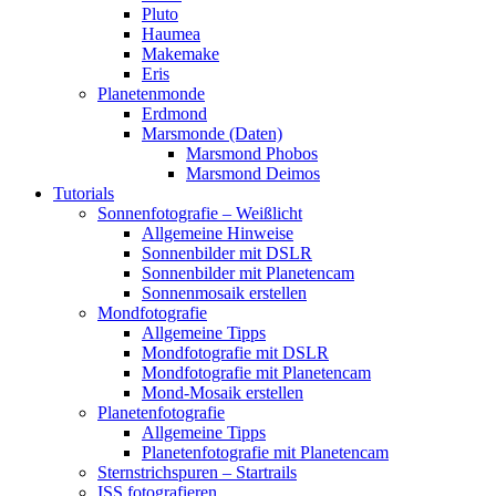
Pluto
Haumea
Makemake
Eris
Planetenmonde
Erdmond
Marsmonde (Daten)
Marsmond Phobos
Marsmond Deimos
Tutorials
Sonnenfotografie – Weißlicht
Allgemeine Hinweise
Sonnenbilder mit DSLR
Sonnenbilder mit Planetencam
Sonnenmosaik erstellen
Mondfotografie
Allgemeine Tipps
Mondfotografie mit DSLR
Mondfotografie mit Planetencam
Mond-Mosaik erstellen
Planetenfotografie
Allgemeine Tipps
Planetenfotografie mit Planetencam
Sternstrichspuren – Startrails
ISS fotografieren