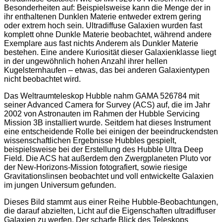
Besonderheiten auf: Beispielsweise kann die Menge der in
ihr enthaltenen Dunklen Materie entweder extrem gering
oder extrem hoch sein. Ultradiffuse Galaxien wurden fast
komplett ohne Dunkle Materie beobachtet, während andere
Exemplare aus fast nichts Anderem als Dunkler Materie
bestehen. Eine andere Kuriosität dieser Galaxienklasse liegt
in der ungewöhnlich hohen Anzahl ihrer hellen
Kugelsternhaufen – etwas, das bei anderen Galaxientypen
nicht beobachtet wird.
Das Weltraumteleskop Hubble nahm GAMA 526784 mit
seiner Advanced Camera for Survey (ACS) auf, die im Jahr
2002 von Astronauten im Rahmen der Hubble Servicing
Mission 3B installiert wurde. Seitdem hat dieses Instrument
eine entscheidende Rolle bei einigen der beeindruckendsten
wissenschaftlichen Ergebnisse Hubbles gespielt,
beispielsweise bei der Erstellung des Hubble Ultra Deep
Field. Die ACS hat außerdem den Zwergplaneten Pluto vor
der New-Horizons-Mission fotografiert, sowie riesige
Gravitationslinsen beobachtet und voll entwickelte Galaxien
im jungen Universum gefunden.
Dieses Bild stammt aus einer Reihe Hubble-Beobachtungen,
die darauf abzielten, Licht auf die Eigenschaften ultradiffuser
Galaxien zu werfen. Der scharfe Blick des Teleskops