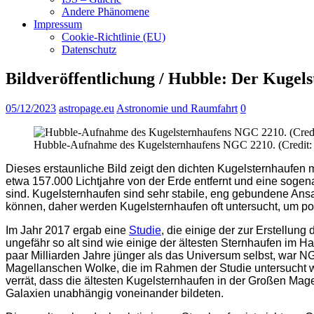
Andere Phänomene
Impressum
Cookie-Richtlinie (EU)
Datenschutz
Bildveröffentlichung / Hubble: Der Kuge
05/12/2023
astropage.eu
Astronomie und Raumfahrt
0
Hubble-Aufnahme des Kugelsternhaufens NGC 2210. (Credit: 
Dieses erstaunliche Bild zeigt den dichten Kugelsternhaufen
etwa 157.000 Lichtjahre von der Erde entfernt und eine sogen
sind. Kugelsternhaufen sind sehr stabile, eng gebundene Ansam
können, daher werden Kugelsternhaufen oft untersucht, um pot
Im Jahr 2017 ergab eine
Studie
, die einige der zur Erstellu
ungefähr so alt sind wie einige der ältesten Sternhaufen im Ha
paar Milliarden Jahre jünger als das Universum selbst, war N
Magellanschen Wolke, die im Rahmen der Studie untersucht wurd
verrät, dass die ältesten Kugelsternhaufen in der Großen Mag
Galaxien unabhängig voneinander bildeten.