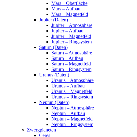
Mars – Oberfläche
Mars – Aufbau
Mars – Magnetfeld
Jupiter (Daten)
Jupiter – Atmosphäre
Jupiter – Aufbau
Jupiter – Magnetfeld
Jupiter – Ringsystem
Saturn (Daten)
Saturn – Atmosphäre
Saturn – Aufbau
Saturn – Magnetfeld
Saturn – Ringsystem
Uranus (Daten)
Uranus – Atmosphäre
Uranus – Aufbau
Uranus – Magnetfeld
Uranus – Ringsystem
Neptun (Daten)
Neptun – Atmosphäre
Neptun – Aufbau
Neptun – Magnetfeld
Neptun – Ringsystem
Zwergplaneten
Ceres