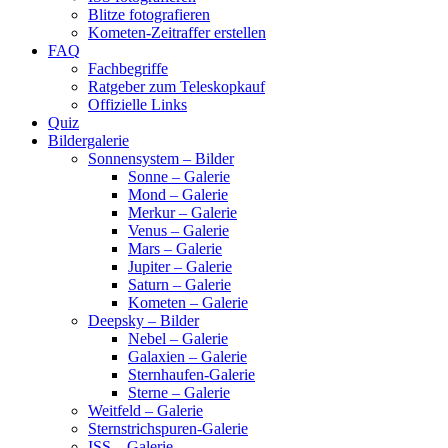
Blitze fotografieren
Kometen-Zeitraffer erstellen
FAQ
Fachbegriffe
Ratgeber zum Teleskopkauf
Offizielle Links
Quiz
Bildergalerie
Sonnensystem – Bilder
Sonne – Galerie
Mond – Galerie
Merkur – Galerie
Venus – Galerie
Mars – Galerie
Jupiter – Galerie
Saturn – Galerie
Kometen – Galerie
Deepsky – Bilder
Nebel – Galerie
Galaxien – Galerie
Sternhaufen-Galerie
Sterne – Galerie
Weitfeld – Galerie
Sternstrichspuren-Galerie
ISS – Galerie