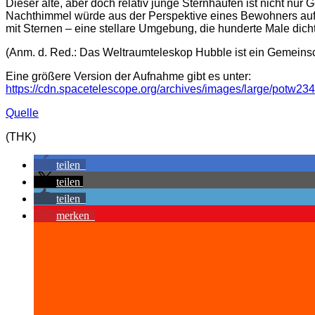
Dieser alte, aber doch relativ junge Sternhaufen ist nicht nu
Nachthimmel würde aus der Perspektive eines Bewohners auf
mit Sternen – eine stellare Umgebung, die hunderte Male dichte
(Anm. d. Red.: Das Weltraumteleskop Hubble ist ein Gemeins
Eine größere Version der Aufnahme gibt es unter:
https://cdn.spacetelescope.org/archives/images/large/potw234
Quelle
(THK)
teilen
teilen
teilen
merken