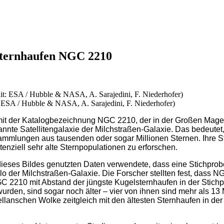
lsternhaufen NGC 2210
ESA / Hubble & NASA, A. Sarajedini, F. Niederhofer)
 mit der Katalogbezeichnung NGC 2210, der in der Großen Mage
annte Satellitengalaxie der Milchstraßen-Galaxie. Das bedeute
mlungen aus tausenden oder sogar Millionen Sternen. Ihre Stabi
enziell sehr alte Sternpopulationen zu erforschen.
ng dieses Bildes genutzten Daten verwendete, dass eine Stichp
lo der Milchstraßen-Galaxie. Die Forscher stellten fest, dass NG
GC 2210 mit Abstand der jüngste Kugelsternhaufen in der Stich
en, sind sogar noch älter – vier von ihnen sind mehr als 13 Mi
ellanschen Wolke zeitgleich mit den ältesten Sternhaufen in de