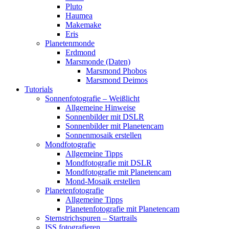
Pluto
Haumea
Makemake
Eris
Planetenmonde
Erdmond
Marsmonde (Daten)
Marsmond Phobos
Marsmond Deimos
Tutorials
Sonnenfotografie – Weißlicht
Allgemeine Hinweise
Sonnenbilder mit DSLR
Sonnenbilder mit Planetencam
Sonnenmosaik erstellen
Mondfotografie
Allgemeine Tipps
Mondfotografie mit DSLR
Mondfotografie mit Planetencam
Mond-Mosaik erstellen
Planetenfotografie
Allgemeine Tipps
Planetenfotografie mit Planetencam
Sternstrichspuren – Startrails
ISS fotografieren