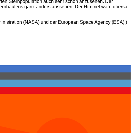
rierten Sternpopulation auch sehr schön anzusehen. Der
ternhaufens ganz anders aussehen: Der Himmel wäre übersät
ministration (NASA) und der European Space Agency (ESA).)