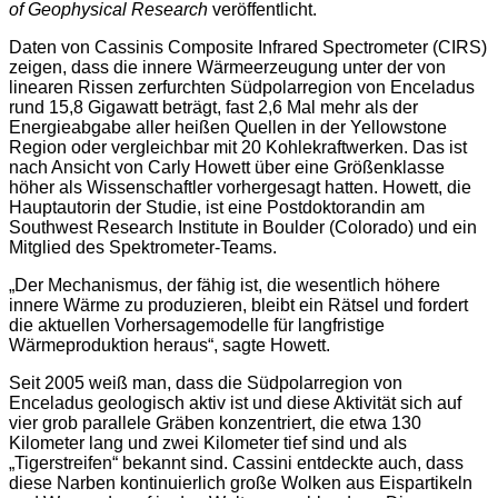
of Geophysical Research
veröffentlicht.
Daten von Cassinis Composite Infrared Spectrometer (CIRS)
zeigen, dass die innere Wärmeerzeugung unter der von
linearen Rissen zerfurchten Südpolarregion von Enceladus
rund 15,8 Gigawatt beträgt, fast 2,6 Mal mehr als der
Energieabgabe aller heißen Quellen in der Yellowstone
Region oder vergleichbar mit 20 Kohlekraftwerken. Das ist
nach Ansicht von Carly Howett über eine Größenklasse
höher als Wissenschaftler vorhergesagt hatten. Howett, die
Hauptautorin der Studie, ist eine Postdoktorandin am
Southwest Research Institute in Boulder (Colorado) und ein
Mitglied des Spektrometer-Teams.
„Der Mechanismus, der fähig ist, die wesentlich höhere
innere Wärme zu produzieren, bleibt ein Rätsel und fordert
die aktuellen Vorhersagemodelle für langfristige
Wärmeproduktion heraus“, sagte Howett.
Seit 2005 weiß man, dass die Südpolarregion von
Enceladus geologisch aktiv ist und diese Aktivität sich auf
vier grob parallele Gräben konzentriert, die etwa 130
Kilometer lang und zwei Kilometer tief sind und als
„Tigerstreifen“ bekannt sind. Cassini entdeckte auch, dass
diese Narben kontinuierlich große Wolken aus Eispartikeln