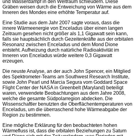
und Wasserdampf in den Weltraum schleudern. Diese
Gräben weisen durch die Entweichung von Wärme aus dem
Inneren des Mondes eine erhöhte Temperatur auf.
Eine Studie aus dem Jahr 2007 sagte voraus, dass die
innere Wärmeenergie von Enceladus über einen langen
Zeitraum gesehen nicht größer als 1,1 Gigawatt sein kann,
falls sie hauptsächlich durch Gezeitenkräfte aus der orbitalen
Resonanz zwischen Enceladus und dem Mond Dione
entsteht. Aufheizung durch natürliche Radioaktivität im
Inneren von Enceladus würde weitere 0,3 Gigawatt
erzeugen.
Die neuste Analyse, an der auch John Spencer, ein Mitglied
des Spektrometer-Teams am Southwest Research Institute,
sowie John Pearl und Marcia Segura vom Goddard Space
Flight Center der NASA in Greenbelt (Maryland) beteiligt
waren, verwendete Beobachtungen aus dem Jahre 2008,
welche die gesamte Südpolarregion abdecken. Die
Wissenschaftler benutzten die Oberflächentemperaturen von
Enceladus, um die überraschend hohe Wärmeabgabe der
Region zu bestimmen.
Eine mögliche Erklärung für den beobachteten hohen
Wärmefluss ist, dass die orbitalen Beziehungen zu Saturn