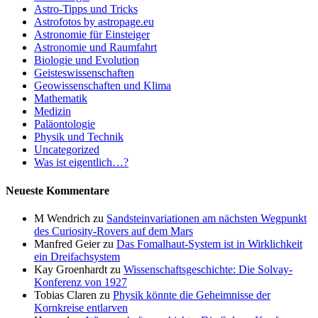
Astro-Tipps und Tricks
Astrofotos by astropage.eu
Astronomie für Einsteiger
Astronomie und Raumfahrt
Biologie und Evolution
Geisteswissenschaften
Geowissenschaften und Klima
Mathematik
Medizin
Paläontologie
Physik und Technik
Uncategorized
Was ist eigentlich…?
Neueste Kommentare
M Wendrich
zu
Sandsteinvariationen am nächsten Wegpunkt
des Curiosity-Rovers auf dem Mars
Manfred Geier
zu
Das Fomalhaut-System ist in Wirklichkeit
ein Dreifachsystem
Kay Groenhardt
zu
Wissenschaftsgeschichte: Die Solvay-
Konferenz von 1927
Tobias Claren
zu
Physik könnte die Geheimnisse der
Kornkreise entlarven