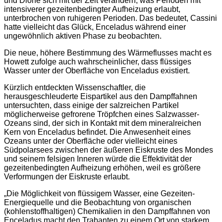
und Dione sich mit der Zeit verändern, was Perioden mit
intensiverer gezeitenbedingter Aufheizung erlaubt,
unterbrochen von ruhigeren Perioden. Das bedeutet, Cassini
hatte vielleicht das Glück, Enceladus während einer
ungewöhnlich aktiven Phase zu beobachten.
Die neue, höhere Bestimmung des Wärmeflusses macht es
Howett zufolge auch wahrscheinlicher, dass flüssiges
Wasser unter der Oberfläche von Enceladus existiert.
Kürzlich entdeckten Wissenschaftler, die
herausgeschleuderte Eispartikel aus den Dampffahnen
untersuchten, dass einige der salzreichen Partikel
möglicherweise gefrorene Tröpfchen eines Salzwasser-
Ozeans sind, der sich in Kontakt mit dem mineralreichen
Kern von Enceladus befindet. Die Anwesenheit eines
Ozeans unter der Oberfläche oder vielleicht eines
Südpolarsees zwischen der äußeren Eiskruste des Mondes
und seinem felsigen Inneren würde die Effektivität der
gezeitenbedingten Aufheizung erhöhen, weil es größere
Verformungen der Eiskruste erlaubt.
„Die Möglichkeit von flüssigem Wasser, eine Gezeiten-
Energiequelle und die Beobachtung von organischen
(kohlenstoffhaltigen) Chemikalien in den Dampffahnen von
Enceladus macht den Trabanten zu einem Ort von starkem