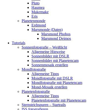
Pluto
Haumea
Makemake
Eris
Planetenmonde
Erdmond
Marsmonde (Daten)
Marsmond Phobos
Marsmond Deimos
Tutorials
Sonnenfotografie – Weißlicht
Allgemeine Hinweise
Sonnenbilder mit DSLR
Sonnenbilder mit Planetencam
Sonnenmosaik erstellen
Mondfotografie
Allgemeine Tipps
Mondfotografie mit DSLR
Mondfotografie mit Planetencam
Mond-Mosaik erstellen
Planetenfotografie
Allgemeine Tipps
Planetenfotografie mit Planetencam
Sternstrichspuren – Startrails
ISS fotografieren