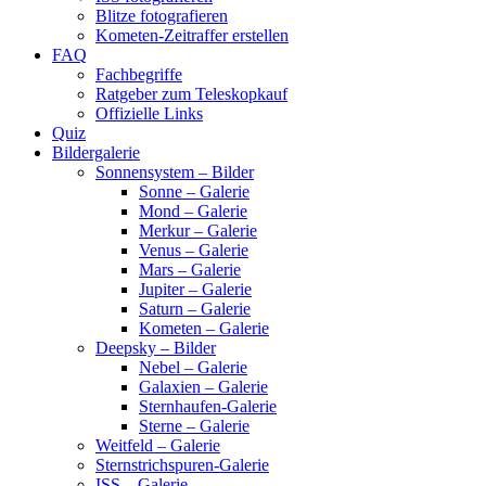
Blitze fotografieren
Kometen-Zeitraffer erstellen
FAQ
Fachbegriffe
Ratgeber zum Teleskopkauf
Offizielle Links
Quiz
Bildergalerie
Sonnensystem – Bilder
Sonne – Galerie
Mond – Galerie
Merkur – Galerie
Venus – Galerie
Mars – Galerie
Jupiter – Galerie
Saturn – Galerie
Kometen – Galerie
Deepsky – Bilder
Nebel – Galerie
Galaxien – Galerie
Sternhaufen-Galerie
Sterne – Galerie
Weitfeld – Galerie
Sternstrichspuren-Galerie
ISS – Galerie