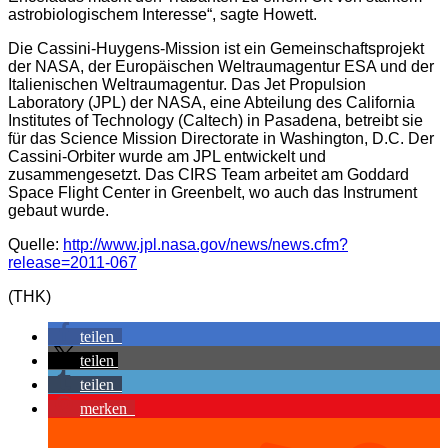
astrobiologischem Interesse“, sagte Howett.
Die Cassini-Huygens-Mission ist ein Gemeinschaftsprojekt
der NASA, der Europäischen Weltraumagentur ESA und der
Italienischen Weltraumagentur. Das Jet Propulsion
Laboratory (JPL) der NASA, eine Abteilung des California
Institutes of Technology (Caltech) in Pasadena, betreibt sie
für das Science Mission Directorate in Washington, D.C. Der
Cassini-Orbiter wurde am JPL entwickelt und
zusammengesetzt. Das CIRS Team arbeitet am Goddard
Space Flight Center in Greenbelt, wo auch das Instrument
gebaut wurde.
Quelle:
http://www.jpl.nasa.gov/news/news.cfm?
release=2011-067
(THK)
teilen
teilen
teilen
merken