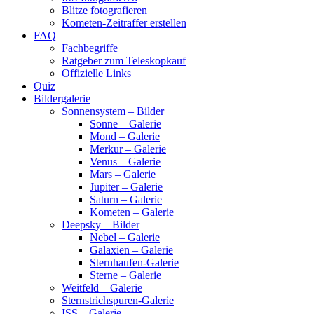
Blitze fotografieren
Kometen-Zeitraffer erstellen
FAQ
Fachbegriffe
Ratgeber zum Teleskopkauf
Offizielle Links
Quiz
Bildergalerie
Sonnensystem – Bilder
Sonne – Galerie
Mond – Galerie
Merkur – Galerie
Venus – Galerie
Mars – Galerie
Jupiter – Galerie
Saturn – Galerie
Kometen – Galerie
Deepsky – Bilder
Nebel – Galerie
Galaxien – Galerie
Sternhaufen-Galerie
Sterne – Galerie
Weitfeld – Galerie
Sternstrichspuren-Galerie
ISS – Galerie