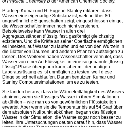
of Physical Chemistry B
der American Chemical Society.
Pradeep Kumar und H. Eugene Stanley erklären, dass
Wasser eine eigenartige Substanz ist, welche über 80
ungewöhnliche Eigenschaften zeigt, eingeschlossen einige,
die Wissenschaftler immer noch nicht verstehen.
Beispielsweise kann Wasser in allen drei
Aggregatzuständen (flüssig, fest, gasförmig) gleichzeitig
existieren. Und die Kräfte an seiner Oberfläche ermöglichen
es Insekten, auf Wasser zu laufen und es von den Wurzeln in
die Blätter von Bäumen und anderen Pflanzen aufsteigen zu
lassen. Des Weiteren haben Wissenschaftler vermutet, dass
Wasser von einer Art Flüssigkeit in eine so genannte „flüssig-
flüssig“-Phase übergehen kann, aber mit der heutigen
Laborausrüstung es ist unmöglich zu testen, weil diese
Dinge so schnell ablaufen. Darum benutzten Kumar und
Stanley Computersimulationen, um es zu testen.
Sie fanden heraus, dass die Wärmeleitfähigkeit des Wassers
abnimmt, wenn sie flüssiges Wasser in ihren Simulationen
abkühlten – wie man es von gewöhnlichen Flüssigkeiten
erwartet. Aber wenn sie die Temperatur bis auf 54 Grad über
dem absoluten Nullpunkt abkühlten, begann das flüssige
Wasser in der Simulation, die Wärme sogar noch besser zu
leiten. Ihre Untersuchungen deuten darauf hin, dass Wasser