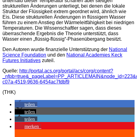
unterhalb dieser Temperatur scharfen aber stetigen
strukturellen Änderungen unterliegt, bei denen die lokale
Struktur der Flüssigkeit extrem geordnet wird, ähnlich wie
Eis. Diese strukturellen Änderungen in flüssigem Wasser
führen zu einem Anstieg der Wärmeleitfähigkeit bei niedrigen
Temperaturen. Die Wissenschaftler sagen, dass dieses
überraschende Ergebnis die Theorie unterstützt, dass
Wasser einen „flüssig-flüssig“-Phasenübergang besitzt.
Den Autoren wurde finanzielle Unterstützung der
National
Science Foundation
und den
National Academies Keck
Futures Initiatives
zuteil.
Quelle:
http://portal.acs.org/portal/acs/corg/content?
_nfpb=true&_pageLabel=PP_ARTICLEMAIN&node_id=223&co
c07a-4519-9636-6454ac7fdbf9
(THK)
teilen
teilen
teilen
merken