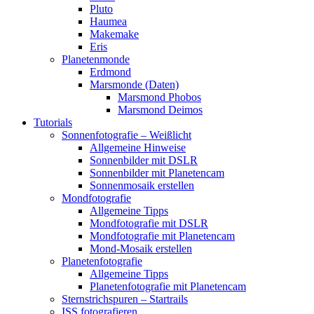
Pluto
Haumea
Makemake
Eris
Planetenmonde
Erdmond
Marsmonde (Daten)
Marsmond Phobos
Marsmond Deimos
Tutorials
Sonnenfotografie – Weißlicht
Allgemeine Hinweise
Sonnenbilder mit DSLR
Sonnenbilder mit Planetencam
Sonnenmosaik erstellen
Mondfotografie
Allgemeine Tipps
Mondfotografie mit DSLR
Mondfotografie mit Planetencam
Mond-Mosaik erstellen
Planetenfotografie
Allgemeine Tipps
Planetenfotografie mit Planetencam
Sternstrichspuren – Startrails
ISS fotografieren