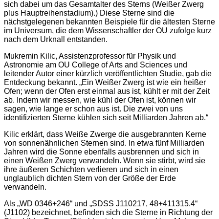
sich dabei um das Gesamtalter des Sterns (Weißer Zwerg
plus Hauptreihenstadium).) Diese Sterne sind die
nächstgelegenen bekannten Beispiele für die ältesten Sterne
im Universum, die dem Wissenschaftler der OU zufolge kurz
nach dem Urknall entstanden.
Mukremin Kilic, Assistenzprofessor für Physik und
Astronomie am OU College of Arts and Sciences und
leitender Autor einer kürzlich veröffentlichten Studie, gab die
Entdeckung bekannt. „Ein Weißer Zwerg ist wie ein heißer
Ofen; wenn der Ofen erst einmal aus ist, kühlt er mit der Zeit
ab. Indem wir messen, wie kühl der Ofen ist, können wir
sagen, wie lange er schon aus ist. Die zwei von uns
identifizierten Sterne kühlen sich seit Milliarden Jahren ab.“
Kilic erklärt, dass Weiße Zwerge die ausgebrannten Kerne
von sonnenähnlichen Sternen sind. In etwa fünf Milliarden
Jahren wird die Sonne ebenfalls ausbrennen und sich in
einen Weißen Zwerg verwandeln. Wenn sie stirbt, wird sie
ihre äußeren Schichten verlieren und sich in einen
unglaublich dichten Stern von der Größe der Erde
verwandeln.
Als „WD 0346+246“ und „SDSS J110217, 48+411315.4“
(J1102) bezeichnet, befinden sich die Sterne in Richtung der