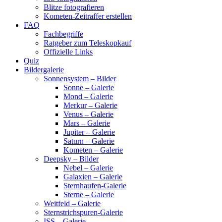
Blitze fotografieren
Kometen-Zeitraffer erstellen
FAQ
Fachbegriffe
Ratgeber zum Teleskopkauf
Offizielle Links
Quiz
Bildergalerie
Sonnensystem – Bilder
Sonne – Galerie
Mond – Galerie
Merkur – Galerie
Venus – Galerie
Mars – Galerie
Jupiter – Galerie
Saturn – Galerie
Kometen – Galerie
Deepsky – Bilder
Nebel – Galerie
Galaxien – Galerie
Sternhaufen-Galerie
Sterne – Galerie
Weitfeld – Galerie
Sternstrichspuren-Galerie
ISS – Galerie