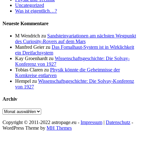
Uncategorized
Was ist eigentlich…?
Neueste Kommentare
M Wendrich
zu
Sandsteinvariationen am nächsten Wegpunkt
des Curiosity-Rovers auf dem Mars
Manfred Geier
zu
Das Fomalhaut-System ist in Wirklichkeit
ein Dreifachsystem
Kay Groenhardt
zu
Wissenschaftsgeschichte: Die Solvay-
Konferenz von 1927
Tobias Claren
zu
Physik könnte die Geheimnisse der
Kornkreise entlarven
Hempel
zu
Wissenschaftsgeschichte: Die Solvay-Konferenz
von 1927
Archiv
Archiv
Copyright © 2011-2022 astropage.eu -
Impressum
|
Datenschutz
-
WordPress Theme by
MH Themes