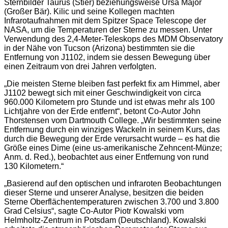
Sternbilder Taurus (Stier) beziehungsweise Ursa Major
(Großer Bär). Kilic und seine Kollegen machten
Infrarotaufnahmen mit dem Spitzer Space Telescope der
NASA, um die Temperaturen der Sterne zu messen. Unter
Verwendung des 2,4-Meter-Teleskops des MDM Observatory
in der Nähe von Tucson (Arizona) bestimmten sie die
Entfernung von J1102, indem sie dessen Bewegung über
einen Zeitraum von drei Jahren verfolgten.
„Die meisten Sterne bleiben fast perfekt fix am Himmel, aber
J1102 bewegt sich mit einer Geschwindigkeit von circa
960.000 Kilometern pro Stunde und ist etwas mehr als 100
Lichtjahre von der Erde entfernt“, betont Co-Autor John
Thorstensen vom Dartmouth College. „Wir bestimmten seine
Entfernung durch ein winziges Wackeln in seinem Kurs, das
durch die Bewegung der Erde verursacht wurde – es hat die
Größe eines Dime (eine us-amerikanische Zehncent-Münze;
Anm. d. Red.), beobachtet aus einer Entfernung von rund
130 Kilometern.“
„Basierend auf den optischen und infraroten Beobachtungen
dieser Sterne und unserer Analyse, besitzen die beiden
Sterne Oberflächentemperaturen zwischen 3.700 und 3.800
Grad Celsius“, sagte Co-Autor Piotr Kowalski vom
Helmholtz-Zentrum in Potsdam (Deutschland). Kowalski