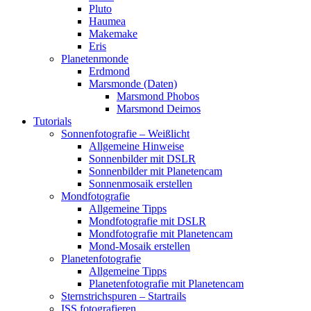
Pluto
Haumea
Makemake
Eris
Planetenmonde
Erdmond
Marsmonde (Daten)
Marsmond Phobos
Marsmond Deimos
Tutorials
Sonnenfotografie – Weißlicht
Allgemeine Hinweise
Sonnenbilder mit DSLR
Sonnenbilder mit Planetencam
Sonnenmosaik erstellen
Mondfotografie
Allgemeine Tipps
Mondfotografie mit DSLR
Mondfotografie mit Planetencam
Mond-Mosaik erstellen
Planetenfotografie
Allgemeine Tipps
Planetenfotografie mit Planetencam
Sternstrichspuren – Startrails
ISS fotografieren