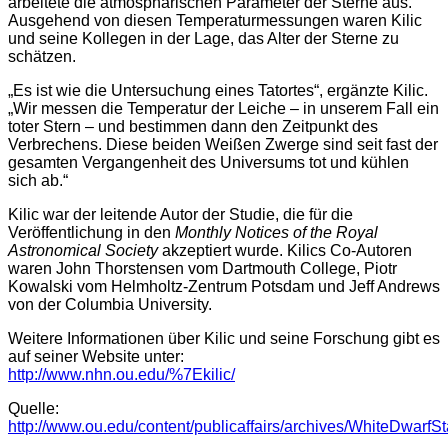
arbeitete die atmosphärischen Parameter der Sterne aus.
Ausgehend von diesen Temperaturmessungen waren Kilic
und seine Kollegen in der Lage, das Alter der Sterne zu
schätzen.
„Es ist wie die Untersuchung eines Tatortes“, ergänzte Kilic.
„Wir messen die Temperatur der Leiche – in unserem Fall ein
toter Stern – und bestimmen dann den Zeitpunkt des
Verbrechens. Diese beiden Weißen Zwerge sind seit fast der
gesamten Vergangenheit des Universums tot und kühlen
sich ab.“
Kilic war der leitende Autor der Studie, die für die
Veröffentlichung in den
Monthly Notices of the Royal
Astronomical Society
akzeptiert wurde. Kilics Co-Autoren
waren John Thorstensen vom Dartmouth College, Piotr
Kowalski vom Helmholtz-Zentrum Potsdam und Jeff Andrews
von der Columbia University.
Weitere Informationen über Kilic und seine Forschung gibt es
auf seiner Website unter:
http://www.nhn.ou.edu/%7Ekilic/
Quelle:
http://www.ou.edu/content/publicaffairs/archives/WhiteDwarfSt