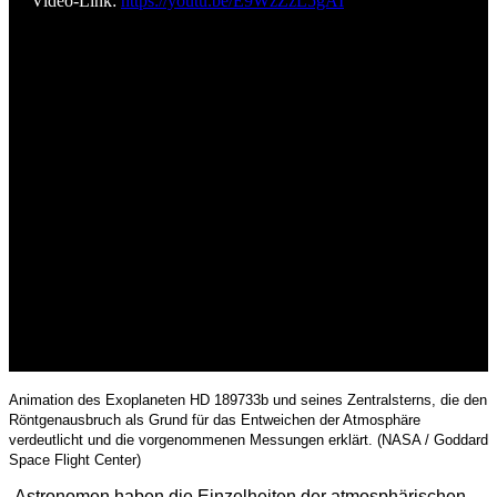
Video-Link:
https://youtu.be/E9WzZzL5gAI
Animation des Exoplaneten HD 189733b und seines Zentralsterns, die den
Röntgenausbruch als Grund für das Entweichen der Atmosphäre
verdeutlicht und die vorgenommenen Messungen erklärt. (NASA / Goddard
Space Flight Center)
„Astronomen haben die Einzelheiten der atmosphärischen