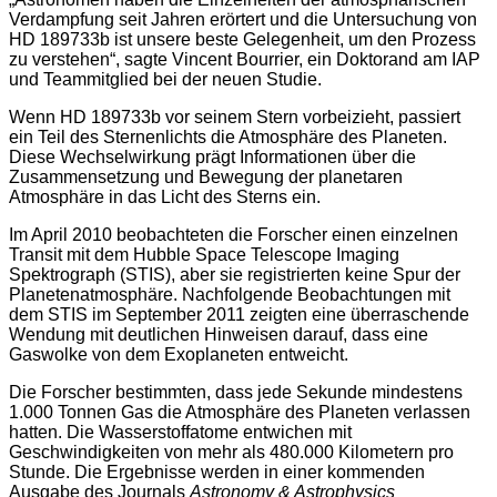
Verdampfung seit Jahren erörtert und die Untersuchung von
HD 189733b ist unsere beste Gelegenheit, um den Prozess
zu verstehen“, sagte Vincent Bourrier, ein Doktorand am IAP
und Teammitglied bei der neuen Studie.
Wenn HD 189733b vor seinem Stern vorbeizieht, passiert
ein Teil des Sternenlichts die Atmosphäre des Planeten.
Diese Wechselwirkung prägt Informationen über die
Zusammensetzung und Bewegung der planetaren
Atmosphäre in das Licht des Sterns ein.
Im April 2010 beobachteten die Forscher einen einzelnen
Transit mit dem Hubble Space Telescope Imaging
Spektrograph (STIS), aber sie registrierten keine Spur der
Planetenatmosphäre. Nachfolgende Beobachtungen mit
dem STIS im September 2011 zeigten eine überraschende
Wendung mit deutlichen Hinweisen darauf, dass eine
Gaswolke von dem Exoplaneten entweicht.
Die Forscher bestimmten, dass jede Sekunde mindestens
1.000 Tonnen Gas die Atmosphäre des Planeten verlassen
hatten. Die Wasserstoffatome entwichen mit
Geschwindigkeiten von mehr als 480.000 Kilometern pro
Stunde. Die Ergebnisse werden in einer kommenden
Ausgabe des Journals
Astronomy & Astrophysics