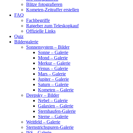
Blitze fotografieren
Kometen-Zeitraffer erstellen
FAQ
Fachbegriffe
Ratgeber zum Teleskopkauf
Offizielle Links
Quiz
Bildergalerie
Sonnensystem – Bilder
Sonne – Galerie
Mond – Galerie
Merkur – Galerie
Venus – Galerie
Mars – Galerie
Jupiter – Galerie
Saturn – Galerie
Kometen – Galerie
Deepsky – Bilder
Nebel – Galerie
Galaxien – Galerie
Sternhaufen-Galerie
Sterne – Galerie
Weitfeld – Galerie
Sternstrichspuren-Galerie
ISS – Galerie