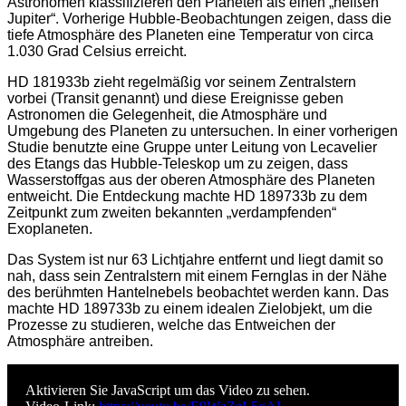
Astronomen klassifizieren den Planeten als einen „heißen
Jupiter“. Vorherige Hubble-Beobachtungen zeigen, dass die
tiefe Atmosphäre des Planeten eine Temperatur von circa
1.030 Grad Celsius erreicht.
HD 181933b zieht regelmäßig vor seinem Zentralstern
vorbei (Transit genannt) und diese Ereignisse geben
Astronomen die Gelegenheit, die Atmosphäre und
Umgebung des Planeten zu untersuchen. In einer vorherigen
Studie benutzte eine Gruppe unter Leitung von Lecavelier
des Etangs das Hubble-Teleskop um zu zeigen, dass
Wasserstoffgas aus der oberen Atmosphäre des Planeten
entweicht. Die Entdeckung machte HD 189733b zu dem
Zeitpunkt zum zweiten bekannten „verdampfenden“
Exoplaneten.
Das System ist nur 63 Lichtjahre entfernt und liegt damit so
nah, dass sein Zentralstern mit einem Fernglas in der Nähe
des berühmten Hantelnebels beobachtet werden kann. Das
machte HD 189733b zu einem idealen Zielobjekt, um die
Prozesse zu studieren, welche das Entweichen der
Atmosphäre antreiben.
Aktivieren Sie JavaScript um das Video zu sehen.