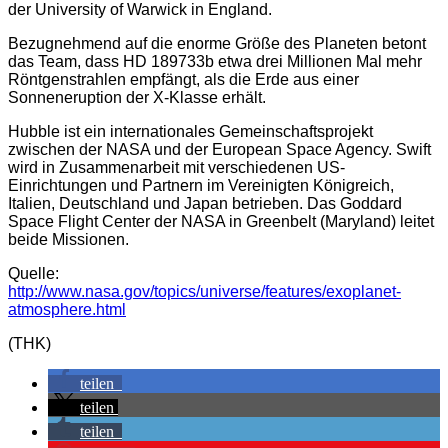
der University of Warwick in England.
Bezugnehmend auf die enorme Größe des Planeten betont
das Team, dass HD 189733b etwa drei Millionen Mal mehr
Röntgenstrahlen empfängt, als die Erde aus einer
Sonneneruption der X-Klasse erhält.
Hubble ist ein internationales Gemeinschaftsprojekt
zwischen der NASA und der European Space Agency. Swift
wird in Zusammenarbeit mit verschiedenen US-
Einrichtungen und Partnern im Vereinigten Königreich,
Italien, Deutschland und Japan betrieben. Das Goddard
Space Flight Center der NASA in Greenbelt (Maryland) leitet
beide Missionen.
Quelle:
http://www.nasa.gov/topics/universe/features/exoplanet-
atmosphere.html
(THK)
teilen
teilen
teilen