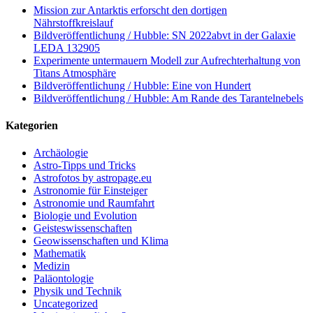
Mission zur Antarktis erforscht den dortigen
Nährstoffkreislauf
Bildveröffentlichung / Hubble: SN 2022abvt in der Galaxie
LEDA 132905
Experimente untermauern Modell zur Aufrechterhaltung von
Titans Atmosphäre
Bildveröffentlichung / Hubble: Eine von Hundert
Bildveröffentlichung / Hubble: Am Rande des Tarantelnebels
Kategorien
Archäologie
Astro-Tipps und Tricks
Astrofotos by astropage.eu
Astronomie für Einsteiger
Astronomie und Raumfahrt
Biologie und Evolution
Geisteswissenschaften
Geowissenschaften und Klima
Mathematik
Medizin
Paläontologie
Physik und Technik
Uncategorized