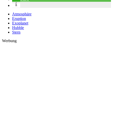
Atmosphäre
Eruption
Exoplanet
Hubble
Stern
Werbung