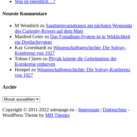
Was ist eigentlich…?
Neueste Kommentare
M Wendrich
zu
Sandsteinvariationen am nächsten Wegpunkt
des Curiosity-Rovers auf dem Mars
Manfred Geier
zu
Das Fomalhaut-System ist in Wirklichkeit
ein Dreifachsystem
Kay Groenhardt
zu
Wissenschaftsgeschichte: Die Solvay-
Konferenz von 1927
Tobias Claren
zu
Physik könnte die Geheimnisse der
Kornkreise entlarven
Hempel
zu
Wissenschaftsgeschichte: Die Solvay-Konferenz
von 1927
Archiv
Archiv
Copyright © 2011-2022 astropage.eu -
Impressum
|
Datenschutz
-
WordPress Theme by
MH Themes