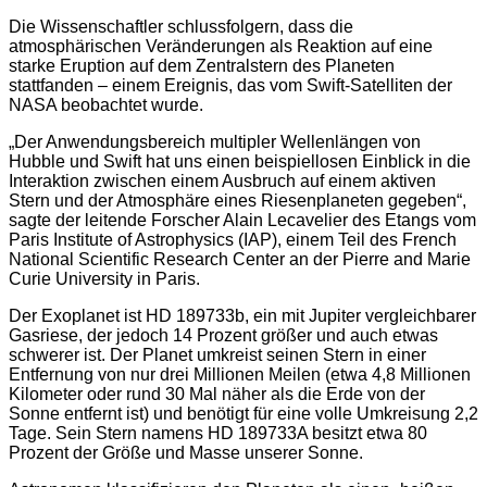
Die Wissenschaftler schlussfolgern, dass die
atmosphärischen Veränderungen als Reaktion auf eine
starke Eruption auf dem Zentralstern des Planeten
stattfanden – einem Ereignis, das vom Swift-Satelliten der
NASA beobachtet wurde.
„Der Anwendungsbereich multipler Wellenlängen von
Hubble und Swift hat uns einen beispiellosen Einblick in die
Interaktion zwischen einem Ausbruch auf einem aktiven
Stern und der Atmosphäre eines Riesenplaneten gegeben“,
sagte der leitende Forscher Alain Lecavelier des Etangs vom
Paris Institute of Astrophysics (IAP), einem Teil des French
National Scientific Research Center an der Pierre and Marie
Curie University in Paris.
Der Exoplanet ist HD 189733b, ein mit Jupiter vergleichbarer
Gasriese, der jedoch 14 Prozent größer und auch etwas
schwerer ist. Der Planet umkreist seinen Stern in einer
Entfernung von nur drei Millionen Meilen (etwa 4,8 Millionen
Kilometer oder rund 30 Mal näher als die Erde von der
Sonne entfernt ist) und benötigt für eine volle Umkreisung 2,2
Tage. Sein Stern namens HD 189733A besitzt etwa 80
Prozent der Größe und Masse unserer Sonne.