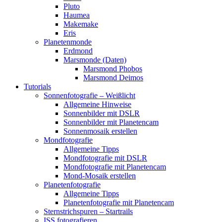
Pluto
Haumea
Makemake
Eris
Planetenmonde
Erdmond
Marsmonde (Daten)
Marsmond Phobos
Marsmond Deimos
Tutorials
Sonnenfotografie – Weißlicht
Allgemeine Hinweise
Sonnenbilder mit DSLR
Sonnenbilder mit Planetencam
Sonnenmosaik erstellen
Mondfotografie
Allgemeine Tipps
Mondfotografie mit DSLR
Mondfotografie mit Planetencam
Mond-Mosaik erstellen
Planetenfotografie
Allgemeine Tipps
Planetenfotografie mit Planetencam
Sternstrichspuren – Startrails
ISS fotografieren