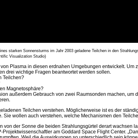
nes starken Sonnensturms im Jahr 2003 geladene Teilchen in den Strahlungsg
ific Visualization Studio)
g von Plasma in diesen erdnahen Umgebungen entwickelt. Um z
en drei wichtige Fragen beantwortet werden sollen.
n Teilchen?
?
chen Magnetosphäre?
ssion außerdem Gebrauch von zwei Raumsonden machen, um di
eren.
h geladenen Teilchen verstehen. Möglicherweise ist es der stä
e. Sie wollen auch verstehen, welche Mechanismen den Teilche
en von der Sonne die beiden Strahlungsgürtel derart wachsen l
SP-Projektwissenschaftler am Goddard Space Flight Center. „Da
chrumpften. Weil die Auswirkungen so unterschiedlich sein könn