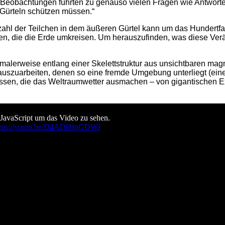
ie Beobachtungen führten zu genauso vielen Fragen wie Antworte
n Gürteln schützen müssen.“
 Anzahl der Teilchen in dem äußeren Gürtel kann um das Hundert
n, die die Erde umkreisen. Um herauszufinden, was diese Verä
erweise entlang einer Skelettstruktur aus unsichtbaren magnet
szuarbeiten, denen so eine fremde Umgebung unterliegt (eine
issen, die das Weltraumwetter ausmachen – von gigantischen Ex
 JavaScript um das Video zu sehen.
ttps://youtu.be/D4ADOfnGDWI