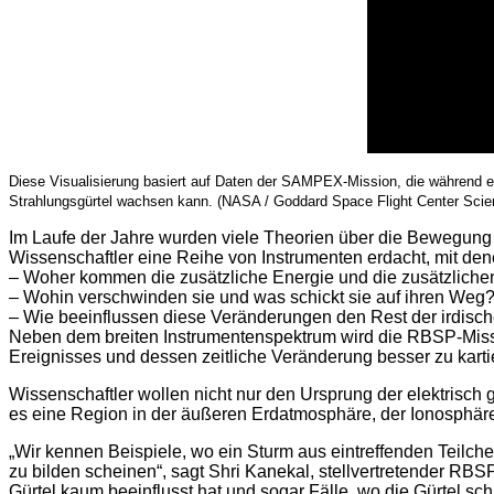
Diese Visualisierung basiert auf Daten der SAMPEX-Mission, die während ei
Strahlungsgürtel wachsen kann. (NASA / Goddard Space Flight Center Scient
Im Laufe der Jahre wurden viele Theorien über die Bewegun
Wissenschaftler eine Reihe von Instrumenten erdacht, mit den
– Woher kommen die zusätzliche Energie und die zusätzliche
– Wohin verschwinden sie und was schickt sie auf ihren Weg
– Wie beeinflussen diese Veränderungen den Rest der irdis
Neben dem breiten Instrumentenspektrum wird die RBSP-Mi
Ereignisses und dessen zeitliche Veränderung besser zu karti
Wissenschaftler wollen nicht nur den Ursprung der elektrisc
es eine Region in der äußeren Erdatmosphäre, der Ionosphär
„Wir kennen Beispiele, wo ein Sturm aus eintreffenden Teilch
zu bilden scheinen“, sagt Shri Kanekal, stellvertretender RB
Gürtel kaum beeinflusst hat und sogar Fälle, wo die Gürtel s