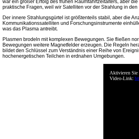
war ein großer Erfolg des frühen Raumfahrtzeitalters, aber d
praktische Fragen, weil wir Satelliten vor der Strahlung in de
Der innere Strahlungsgürtel ist größtenteils stabil, aber die
Kommunikationssatelliten und Forschungsinstrumente einhülle
was das Plasma antreibt.
Plasmen brodeln mit komplexen Bewegungen. Sie fließen normal
Bewegungen weitere Magnetfelder erzeugen. Die Regeln herau
bildet den Schlüssel zum Verständnis einer Reihe von Ereign
hochenergetischen Teilchen in erdnahen Umgebungen.
Aktivieren Sie
Video-Link:
h