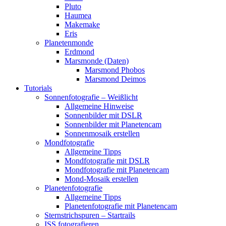
Pluto
Haumea
Makemake
Eris
Planetenmonde
Erdmond
Marsmonde (Daten)
Marsmond Phobos
Marsmond Deimos
Tutorials
Sonnenfotografie – Weißlicht
Allgemeine Hinweise
Sonnenbilder mit DSLR
Sonnenbilder mit Planetencam
Sonnenmosaik erstellen
Mondfotografie
Allgemeine Tipps
Mondfotografie mit DSLR
Mondfotografie mit Planetencam
Mond-Mosaik erstellen
Planetenfotografie
Allgemeine Tipps
Planetenfotografie mit Planetencam
Sternstrichspuren – Startrails
ISS fotografieren