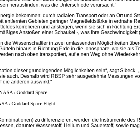
en herausfinden, was die Unterschiede verursacht.“
nergie bekommen: durch radialen Transport oder an Ort und Ste
eit entfernten Gebieten geringer Magnetfeldstärke in erdnahe R
tfeldes korrelieren und ansteigen, wenn sie sich in Richtung E
äßiges Anstoßen einer Schaukel -, was ihre Geschwindigkeit (u
men die Wissenschaftler in zwei umfassenden Möglichkeiten übe
 Gürteln hinaus in Richtung Erde in die Ionosphäre, wo sie als 
werden nach oben transportiert, auf einen Weg ohne Wiederkehr
bination dieser grundlegenden Möglichkeiten sein“, sagt Sibec
es sie auch. Deshalb wird RBSP sehr ausgedehnte Messungen v
f die anderen auswirkt.“
SA / Goddard Space Flight
Kombinationen) zu differenzieren, werden die Instrumente des 
en, darunter Wasserstoff, Helium und Sauerstoff, sowie magnet