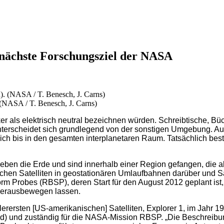
 nächste Forschungsziel der NASA
 (NASA / T. Benesch, J. Carns)
r als elektrisch neutral bezeichnen würden. Schreibtische, Büch
unterscheidet sich grundlegend von der sonstigen Umgebung. 
ich bis in den gesamten interplanetaren Raum. Tatsächlich be
en die Erde und sind innerhalb einer Region gefangen, die als
chen Satelliten in geostationären Umlaufbahnen darüber und Sat
m Probes (RBSP), deren Start für den August 2012 geplant ist
 herausbewegen lassen.
lerersten [US-amerikanischen] Satelliten, Explorer 1, im Jahr 
) und zuständig für die NASA-Mission RBSP. „Die Beschreibung 