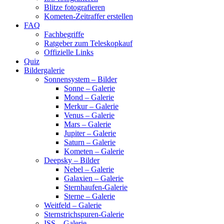
Blitze fotografieren
Kometen-Zeitraffer erstellen
FAQ
Fachbegriffe
Ratgeber zum Teleskopkauf
Offizielle Links
Quiz
Bildergalerie
Sonnensystem – Bilder
Sonne – Galerie
Mond – Galerie
Merkur – Galerie
Venus – Galerie
Mars – Galerie
Jupiter – Galerie
Saturn – Galerie
Kometen – Galerie
Deepsky – Bilder
Nebel – Galerie
Galaxien – Galerie
Sternhaufen-Galerie
Sterne – Galerie
Weitfeld – Galerie
Sternstrichspuren-Galerie
ISS – Galerie