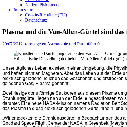
Andere Phänomene
Impressum
Cookie-Richtlinie (EU)
Datenschutz
Plasma und die Van-Allen-Gürtel sind das
20/07/2012
astropage.eu
Astronomie und Raumfahrt
0
Künstlerische Darstellung der beiden Van-Allen-Gürtel (grün).
Unser tägliches Leben existiert in einer Umgebung, die Physike
und haften nicht an Magneten. Aber das Leben auf der Erde 
elektrisch geladene Teilchen das Geschehen und erstrecken s
geladenen Gas, Plasma genannt.
Zwei riesige donutförmige Strukturen aus diesem Plasma umgeb
Strahlungsgürtel liegen nah an der Erde, eingeschlossen zwis
darunter. Eine neue NASA-Mission namens Radiation Belt Stor
das Plasma in diese elektrisch geladenen Gürtel hinein- und
„Wir entdeckten die Strahlungsgürtel in Beobachtungen des al
Goddard Space Flight Center der NASA in Greenbelt (Maryland