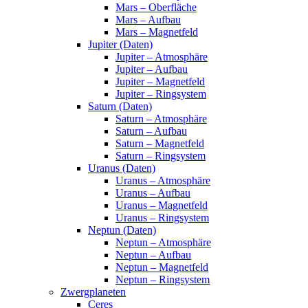
Mars – Oberfläche
Mars – Aufbau
Mars – Magnetfeld
Jupiter (Daten)
Jupiter – Atmosphäre
Jupiter – Aufbau
Jupiter – Magnetfeld
Jupiter – Ringsystem
Saturn (Daten)
Saturn – Atmosphäre
Saturn – Aufbau
Saturn – Magnetfeld
Saturn – Ringsystem
Uranus (Daten)
Uranus – Atmosphäre
Uranus – Aufbau
Uranus – Magnetfeld
Uranus – Ringsystem
Neptun (Daten)
Neptun – Atmosphäre
Neptun – Aufbau
Neptun – Magnetfeld
Neptun – Ringsystem
Zwergplaneten
Ceres