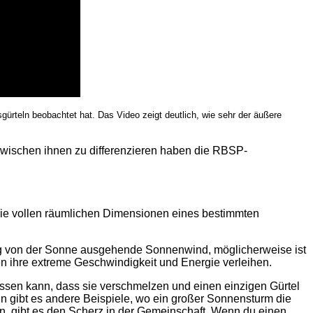
ürteln beobachtet hat. Das Video zeigt deutlich, wie sehr der äußere
wischen ihnen zu differenzieren haben die RBSP-
e vollen räumlichen Dimensionen eines bestimmten
ndig von der Sonne ausgehende Sonnenwind, möglicherweise ist
n ihre extreme Geschwindigkeit und Energie verleihen.
assen kann, dass sie verschmelzen und einen einzigen Gürtel
nn gibt es andere Beispiele, wo ein großer Sonnensturm die
en, gibt es den Scherz in der Gemeinschaft ‚Wenn du einen