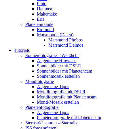
Pluto
Haumea
Makemake
Eris
Planetenmonde
Erdmond
Marsmonde (Daten)
Marsmond Phobos
Marsmond Deimos
Tutorials
Sonnenfotografie – Weißlicht
Allgemeine Hinweise
Sonnenbilder mit DSLR
Sonnenbilder mit Planetencam
Sonnenmosaik erstellen
Mondfotografie
Allgemeine Tipps
Mondfotografie mit DSLR
Mondfotografie mit Planetencam
Mond-Mosaik erstellen
Planetenfotografie
Allgemeine Tipps
Planetenfotografie mit Planetencam
Sternstrichspuren – Startrails
ISS fotografieren