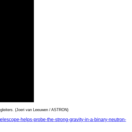
gleiters. (Joeri van Leeuwen / ASTRON)
telescope-helps-probe-the-strong-gravity-in-a-binary-neutron-