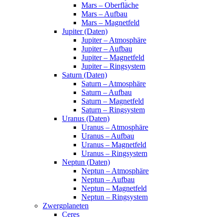
Mars – Oberfläche
Mars – Aufbau
Mars – Magnetfeld
Jupiter (Daten)
Jupiter – Atmosphäre
Jupiter – Aufbau
Jupiter – Magnetfeld
Jupiter – Ringsystem
Saturn (Daten)
Saturn – Atmosphäre
Saturn – Aufbau
Saturn – Magnetfeld
Saturn – Ringsystem
Uranus (Daten)
Uranus – Atmosphäre
Uranus – Aufbau
Uranus – Magnetfeld
Uranus – Ringsystem
Neptun (Daten)
Neptun – Atmosphäre
Neptun – Aufbau
Neptun – Magnetfeld
Neptun – Ringsystem
Zwergplaneten
Ceres