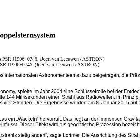
Doppelsternsystem
s PSR J1906+0746. (Joeri van Leeuwen / ASTRON)
eines internationalen Astronomenteams dazu beigetragen, die Pr
ronomy, spielte im Jahr 2004 eine Schlüsselrolle bei der En
alle 144 Millisekunden einen Strahl aus Radiowellen, im Prinzip
 vier Stunden. Die Ergebnisse wurden am 8. Januar 2015 auf de
as ein „Wackeln“ hervorruft. Das liegt an der immensen Gravita
influsst. Dieser Effekt wird als geodätische Präzession bezeich
rstrahls stetig ändert“, sagte Lorimer. Die Ausrichtung des Strah