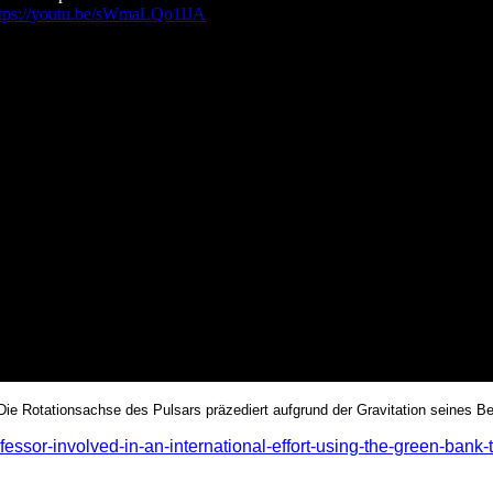
ttps://youtu.be/sWmaLQo1lJA
Rotationsachse des Pulsars präzediert aufgrund der Gravitation seines Be
ssor-involved-in-an-international-effort-using-the-green-bank-