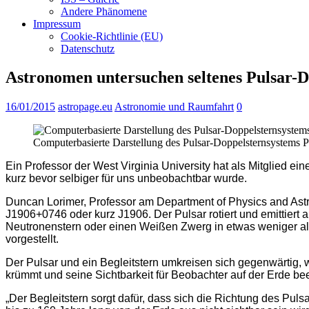
Andere Phänomene
Impressum
Cookie-Richtlinie (EU)
Datenschutz
Astronomen untersuchen seltenes Pulsar-
16/01/2015
astropage.eu
Astronomie und Raumfahrt
0
Computerbasierte Darstellung des Pulsar-Doppelsternsystem
Ein Professor der West Virginia University hat als Mitglied 
kurz bevor selbiger für uns unbeobachtbar wurde.
Duncan Lorimer, Professor am Department of Physics and Ast
J1906+0746 oder kurz J1906. Der Pulsar rotiert und emittiert 
Neutronenstern oder einen Weißen Zwerg in etwas weniger als
vorgestellt.
Der Pulsar und ein Begleitstern umkreisen sich gegenwärtig, w
krümmt und seine Sichtbarkeit für Beobachter auf der Erde bee
„Der Begleitstern sorgt dafür, dass sich die Richtung des Pulsa