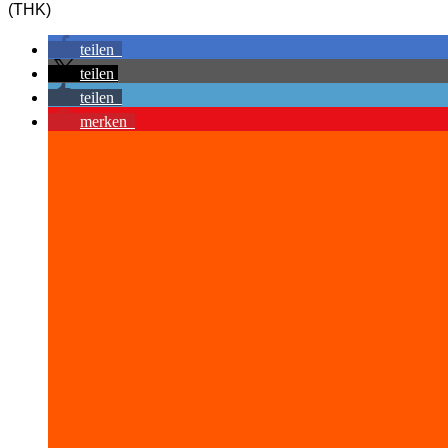
(THK)
teilen
teilen
teilen
merken