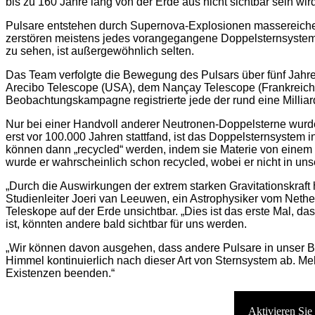
bis zu 160 Jahre lang von der Erde aus nicht sichtbar sein wir
Pulsare entstehen durch Supernova-Explosionen massereicher 
zerstören meistens jedes vorangegangene Doppelsternsystem, w
zu sehen, ist außergewöhnlich selten.
Das Team verfolgte die Bewegung des Pulsars über fünf Jahre
Arecibo Telescope (USA), dem Nançay Telescope (Frankreich)
Beobachtungskampagne registrierte jede der rund eine Millia
Nur bei einer Handvoll anderer Neutronen-Doppelsterne wurde
erst vor 100.000 Jahren stattfand, ist das Doppelsternsystem
können dann „recycled“ werden, indem sie Materie von einem B
wurde er wahrscheinlich schon recycled, wobei er nicht in uns
„Durch die Auswirkungen der extrem starken Gravitationskraft h
Studienleiter Joeri van Leeuwen, ein Astrophysiker vom Nether
Teleskope auf der Erde unsichtbar. „Dies ist das erste Mal, da
ist, könnten andere bald sichtbar für uns werden.
„Wir können davon ausgehen, dass andere Pulsare in unser Bli
Himmel kontinuierlich nach dieser Art von Sternsystem ab. Me
Existenzen beenden.“
Aktivieren Sie