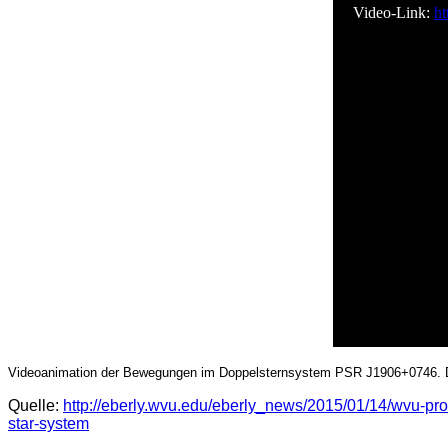
Video-Link:
h
Videoanimation der Bewegungen im Doppelsternsystem PSR J1906+0746. Die 
Quelle:
http://eberly.wvu.edu/eberly_news/2015/01/14/wvu-profe
star-system