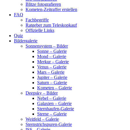
Blitze fotografieren
Kometen-Zeitraffer erstellen
FAQ
Fachbegriffe
Ratgeber zum Teleskopkauf
Offizielle Links
Quiz
Bildergalerie
Sonnensystem – Bilder
Sonne – Galerie
Mond – Galerie
Merkur – Galerie
Venus – Galerie
Mars – Galerie
Jupiter – Galerie
Saturn – Galerie
Kometen – Galerie
Deepsky – Bilder
Nebel – Galerie
Galaxien – Galerie
Sternhaufen-Galerie
Sterne – Galerie
Weitfeld – Galerie
Sternstrichspuren-Galerie
ISS – Galerie