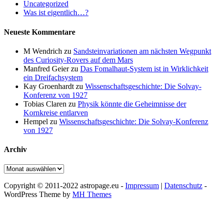
Uncategorized
Was ist eigentlich…?
Neueste Kommentare
M Wendrich
zu
Sandsteinvariationen am nächsten Wegpunkt
des Curiosity-Rovers auf dem Mars
Manfred Geier
zu
Das Fomalhaut-System ist in Wirklichkeit
ein Dreifachsystem
Kay Groenhardt
zu
Wissenschaftsgeschichte: Die Solvay-
Konferenz von 1927
Tobias Claren
zu
Physik könnte die Geheimnisse der
Kornkreise entlarven
Hempel
zu
Wissenschaftsgeschichte: Die Solvay-Konferenz
von 1927
Archiv
Archiv
Copyright © 2011-2022 astropage.eu -
Impressum
|
Datenschutz
-
WordPress Theme by
MH Themes