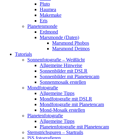
Pluto
Haumea
Makemake
Eris
Planetenmonde
Erdmond
Marsmonde (Daten)
Marsmond Phobos
Marsmond Deimos
Tutorials
Sonnenfotografie – Weißlicht
Allgemeine Hinweise
Sonnenbilder mit DSLR
Sonnenbilder mit Planetencam
Sonnenmosaik erstellen
Mondfotografie
Allgemeine Tipps
Mondfotografie mit DSLR
Mondfotografie mit Planetencam
Mond-Mosaik erstellen
Planetenfotografie
Allgemeine Tipps
Planetenfotografie mit Planetencam
Sternstrichspuren – Startrails
ISS fotografieren