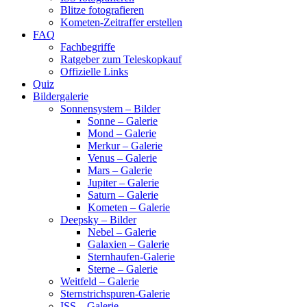
Blitze fotografieren
Kometen-Zeitraffer erstellen
FAQ
Fachbegriffe
Ratgeber zum Teleskopkauf
Offizielle Links
Quiz
Bildergalerie
Sonnensystem – Bilder
Sonne – Galerie
Mond – Galerie
Merkur – Galerie
Venus – Galerie
Mars – Galerie
Jupiter – Galerie
Saturn – Galerie
Kometen – Galerie
Deepsky – Bilder
Nebel – Galerie
Galaxien – Galerie
Sternhaufen-Galerie
Sterne – Galerie
Weitfeld – Galerie
Sternstrichspuren-Galerie
ISS – Galerie