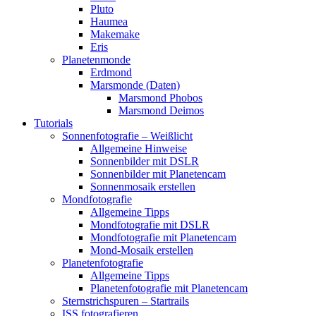
Pluto
Haumea
Makemake
Eris
Planetenmonde
Erdmond
Marsmonde (Daten)
Marsmond Phobos
Marsmond Deimos
Tutorials
Sonnenfotografie – Weißlicht
Allgemeine Hinweise
Sonnenbilder mit DSLR
Sonnenbilder mit Planetencam
Sonnenmosaik erstellen
Mondfotografie
Allgemeine Tipps
Mondfotografie mit DSLR
Mondfotografie mit Planetencam
Mond-Mosaik erstellen
Planetenfotografie
Allgemeine Tipps
Planetenfotografie mit Planetencam
Sternstrichspuren – Startrails
ISS fotografieren