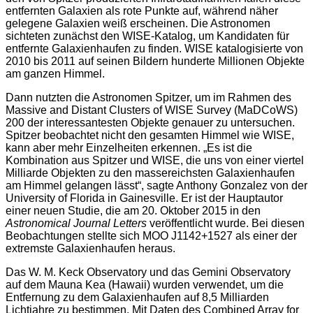
entfernten Galaxien als rote Punkte auf, während näher
gelegene Galaxien weiß erscheinen. Die Astronomen
sichteten zunächst den WISE-Katalog, um Kandidaten für
entfernte Galaxienhaufen zu finden. WISE katalogisierte von
2010 bis 2011 auf seinen Bildern hunderte Millionen Objekte
am ganzen Himmel.
Dann nutzten die Astronomen Spitzer, um im Rahmen des
Massive and Distant Clusters of WISE Survey (MaDCoWS)
200 der interessantesten Objekte genauer zu untersuchen.
Spitzer beobachtet nicht den gesamten Himmel wie WISE,
kann aber mehr Einzelheiten erkennen. „Es ist die
Kombination aus Spitzer und WISE, die uns von einer viertel
Milliarde Objekten zu den massereichsten Galaxienhaufen
am Himmel gelangen lässt“, sagte Anthony Gonzalez von der
University of Florida in Gainesville. Er ist der Hauptautor
einer neuen Studie, die am 20. Oktober 2015 in den
Astronomical Journal Letters
veröffentlicht wurde. Bei diesen
Beobachtungen stellte sich MOO J1142+1527 als einer der
extremste Galaxienhaufen heraus.
Das W. M. Keck Observatory und das Gemini Observatory
auf dem Mauna Kea (Hawaii) wurden verwendet, um die
Entfernung zu dem Galaxienhaufen auf 8,5 Milliarden
Lichtjahre zu bestimmen. Mit Daten des Combined Array for