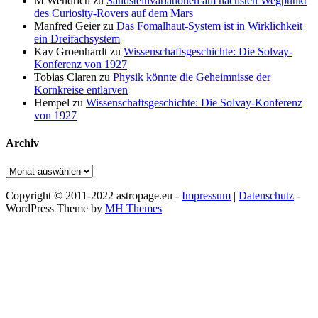
M Wendrich
zu
Sandsteinvariationen am nächsten Wegpunkt
des Curiosity-Rovers auf dem Mars
Manfred Geier
zu
Das Fomalhaut-System ist in Wirklichkeit
ein Dreifachsystem
Kay Groenhardt
zu
Wissenschaftsgeschichte: Die Solvay-
Konferenz von 1927
Tobias Claren
zu
Physik könnte die Geheimnisse der
Kornkreise entlarven
Hempel
zu
Wissenschaftsgeschichte: Die Solvay-Konferenz
von 1927
Archiv
Archiv
Copyright © 2011-2022 astropage.eu -
Impressum
|
Datenschutz
-
WordPress Theme by
MH Themes