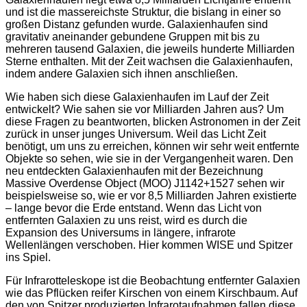
und ist die massereichste Struktur, die bislang in einer so
großen Distanz gefunden wurde. Galaxienhaufen sind
gravitativ aneinander gebundene Gruppen mit bis zu
mehreren tausend Galaxien, die jeweils hunderte Milliarden
Sterne enthalten. Mit der Zeit wachsen die Galaxienhaufen,
indem andere Galaxien sich ihnen anschließen.
Wie haben sich diese Galaxienhaufen im Lauf der Zeit
entwickelt? Wie sahen sie vor Milliarden Jahren aus? Um
diese Fragen zu beantworten, blicken Astronomen in der Zeit
zurück in unser junges Universum. Weil das Licht Zeit
benötigt, um uns zu erreichen, können wir sehr weit entfernte
Objekte so sehen, wie sie in der Vergangenheit waren. Den
neu entdeckten Galaxienhaufen mit der Bezeichnung
Massive Overdense Object (MOO) J1142+1527 sehen wir
beispielsweise so, wie er vor 8,5 Milliarden Jahren existierte
– lange bevor die Erde entstand. Wenn das Licht von
entfernten Galaxien zu uns reist, wird es durch die
Expansion des Universums in längere, infrarote
Wellenlängen verschoben. Hier kommen WISE und Spitzer
ins Spiel.
Für Infrarotteleskope ist die Beobachtung entfernter Galaxien
wie das Pflücken reifer Kirschen von einem Kirschbaum. Auf
den von Spitzer produzierten Infrarotaufnahmen fallen diese