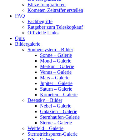
Blitze fotografieren
Kometen-Zeitraffer erstellen
FAQ
Fachbegriffe
Ratgeber zum Teleskopkauf
Offizielle Links
Quiz
Bildergalerie
Sonnensystem – Bilder
Sonne – Galerie
Mond – Galerie
Merkur – Galerie
Venus – Galerie
Mars – Galerie
Jupiter – Galerie
Saturn – Galerie
Kometen – Galerie
Deepsky – Bilder
Nebel – Galerie
Galaxien – Galerie
Sternhaufen-Galerie
Sterne – Galerie
Weitfeld – Galerie
Sternstrichspuren-Galerie
ISS – Galerie