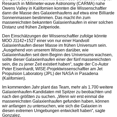
Research in Millimeter-wave Astronomy (CARMA) nahe
Owens Valley in Kalifornien konnten die Wissenschaftler
dann die Masse des Galaxienhaufens auf etwa eine Billiarde
Sonnenmassen bestimmen. Das macht ihn zum
massereichsten bekannten Galaxienhaufen in einer solchen
Distanz und frühen Zeitperiode.
Den Einschätzungen der Wissenschaftler zufolge könnte
MOO J1142+1527 einer von nur einer Handvoll
Galaxienhaufen dieser Masse im frühen Universum sein.
„Ausgehend von unserem Wissen darüber, wie
Galaxienhaufen seit dem Beginn des Universums wachsen,
sollte dieser Galaxienhaufen einer der fünf massereichsten
sein, die zu jener Zeit existiert haben“, sagte der Co-Autor
Peter Eisenhardt, WISE-Projektwissenschaftler am Jet
Propulsion Laboratory (JPL) der NASA in Pasadena
(Kalifornien).
Im kommenden Jahr plant das Team, mehr als 1.700 weitere
Galaxienhaufen-Kandidaten mit Spitzer zu beobachten und
nach den größten zu suchen. „Wenn wir erst einmal die
massereichsten Galaxienhaufen gefunden haben, können
wir anfangen zu untersuchen, wie sich die Galaxien in
diesen extremen Umgebungen entwickelt haben“, sagte
Gonzalez.