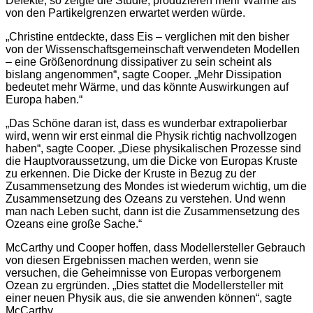
Defekte, so zeigte die Studie, produzieren mehr Wärme als
von den Partikelgrenzen erwartet werden würde.
„Christine entdeckte, dass Eis – verglichen mit den bisher
von der Wissenschaftsgemeinschaft verwendeten Modellen
– eine Größenordnung dissipativer zu sein scheint als
bislang angenommen“, sagte Cooper. „Mehr Dissipation
bedeutet mehr Wärme, und das könnte Auswirkungen auf
Europa haben.“
„Das Schöne daran ist, dass es wunderbar extrapolierbar
wird, wenn wir erst einmal die Physik richtig nachvollzogen
haben“, sagte Cooper. „Diese physikalischen Prozesse sind
die Hauptvoraussetzung, um die Dicke von Europas Kruste
zu erkennen. Die Dicke der Kruste in Bezug zu der
Zusammensetzung des Mondes ist wiederum wichtig, um die
Zusammensetzung des Ozeans zu verstehen. Und wenn
man nach Leben sucht, dann ist die Zusammensetzung des
Ozeans eine große Sache.“
McCarthy und Cooper hoffen, dass Modellersteller Gebrauch
von diesen Ergebnissen machen werden, wenn sie
versuchen, die Geheimnisse von Europas verborgenem
Ozean zu ergründen. „Dies stattet die Modellersteller mit
einer neuen Physik aus, die sie anwenden können“, sagte
McCarthy.