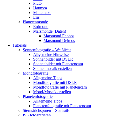
Pluto
Haumea
Makemake
Eris
Planetenmonde
Erdmond
Marsmonde (Daten)
Marsmond Phobos
Marsmond Deimos
Tutorials
Sonnenfotografie – Weißlicht
Allgemeine Hinweise
Sonnenbilder mit DSLR
Sonnenbilder mit Planetencam
Sonnenmosaik erstellen
Mondfotografie
Allgemeine Tipps
Mondfotografie mit DSLR
Mondfotografie mit Planetencam
Mond-Mosaik erstellen
Planetenfotografie
Allgemeine Tipps
Planetenfotografie mit Planetencam
Sternstrichspuren – Startrails
ISS fotografieren