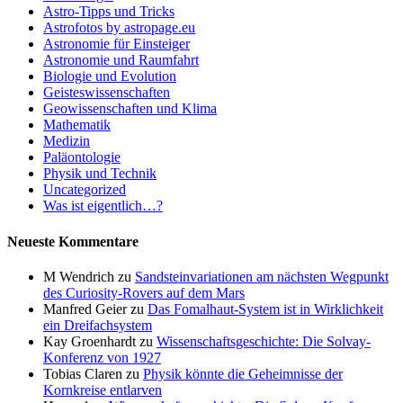
Astro-Tipps und Tricks
Astrofotos by astropage.eu
Astronomie für Einsteiger
Astronomie und Raumfahrt
Biologie und Evolution
Geisteswissenschaften
Geowissenschaften und Klima
Mathematik
Medizin
Paläontologie
Physik und Technik
Uncategorized
Was ist eigentlich…?
Neueste Kommentare
M Wendrich
zu
Sandsteinvariationen am nächsten Wegpunkt
des Curiosity-Rovers auf dem Mars
Manfred Geier
zu
Das Fomalhaut-System ist in Wirklichkeit
ein Dreifachsystem
Kay Groenhardt
zu
Wissenschaftsgeschichte: Die Solvay-
Konferenz von 1927
Tobias Claren
zu
Physik könnte die Geheimnisse der
Kornkreise entlarven