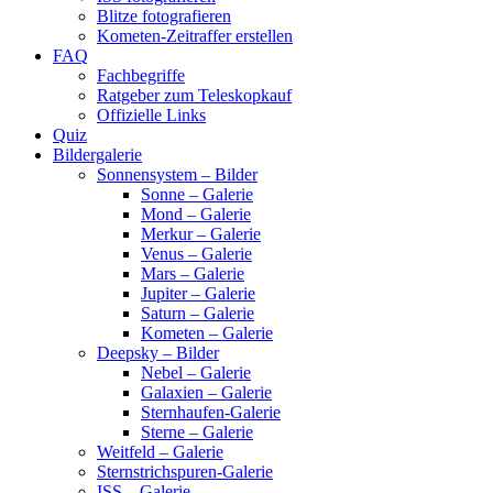
Blitze fotografieren
Kometen-Zeitraffer erstellen
FAQ
Fachbegriffe
Ratgeber zum Teleskopkauf
Offizielle Links
Quiz
Bildergalerie
Sonnensystem – Bilder
Sonne – Galerie
Mond – Galerie
Merkur – Galerie
Venus – Galerie
Mars – Galerie
Jupiter – Galerie
Saturn – Galerie
Kometen – Galerie
Deepsky – Bilder
Nebel – Galerie
Galaxien – Galerie
Sternhaufen-Galerie
Sterne – Galerie
Weitfeld – Galerie
Sternstrichspuren-Galerie
ISS – Galerie