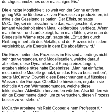
durchgeschmolzenes oder matschiges Eis.“
Die einzige Möglichkeit, so weit von der Sonne entfernt
genug Wärme für diese aktiven Prozesse zu produzieren, ist
mittels der Gezeitendissipation. Der Effekt, so sagte
McCarthy, sei ein bisschen wie das, was geschieht, wenn
jemand wiederholt einen Metallkleiderbügel verbiegt. „Wenn
man ihn vor- und zurückbiegt, kann man fühlen, wie er an der
Biegestelle Wärme erzeugt“, sagte sie. „Er tut das durch
Reibung innerhalb des Metalls, und der Prozess ist mit dem
vergleichbar, wie Energie in dem Eis abgeführt wird.“
Die Einzelheiten des Prozesses im Eis sind allerdings nicht
sehr gut verstanden, und Modellstudien, welche darauf
abzielten, diese Dynamiken auf Europa einzufangen,
ergaben einige rätselhafte Ergebnisse. „Man hat einfache,
mechanische Modelle genutzt, um das Eis zu beschreiben“,
sagte McCarthy. Obwohl diese Berechnungen auf flüssiges
Wasser unter Europas Oberfläche hinwiesen, ergaben sie
nicht die Art von Wärmeströmungen, welche diese
tektonischen Aktivitäten hervorrufen würden. Also führten wir
einige Experimente durch, um zu versuchen, diesen Prozess
besser zu verstehen.“
McCarthy arbeitete mit Reid Cooper, einem Professor für