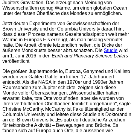
Jupiters Gravitation. Das erzeugt nach Meinung von
Wissenschaftlern genug Wärme, um einen globalen Ozean
unter der festen Oberfläche des Mondes zu ermöglichen.
Jetzt deuten Experimente von Geowissenschaftlern der
Brown University und der Columbia University darauf hin,
dass dieser Prozess namens Gezeitendissipation weit mehr
Wärme in Europas Eis erzeugt, als man bislang vermutet
hatte. Die Arbeit könnte letztendlich helfen, die Dicke der
äußeren Mondkruste besser abzuschätzen. Die
Studie
wird
am 1. Juni 2016 in den
Earth and Planetary Science Letters
veröffentlicht.
Die größten Jupitermonde Io, Europa, Ganymed und Kallisto
wurden von Galileo Galilei im frühen 17. Jahrhundert
entdeckt. Als die NASA in den 1970er und 1990er Jahren
Raumsonden zum Jupiter schickte, zeigten sich diese
Monde voller Überraschungen. „Wissenschaftler hatten
erwartet, kalte, tote Orte vorzufinden, aber sie wurden von
ihren verblüffenden Oberflächen förmlich umgehauen“, sagte
Christine McCarthy. McCarthy ist Fakultätsmitglied an der
Columbia University und leitete diese Studie als Doktorandin
an der Brown University. „Es gab dort deutliche Anzeichen
für tektonische Aktivität – Bewegungen und Brüche. Es
fanden sich auf Europa auch Orte, die aussehen wie