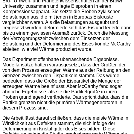
Erd-, Umwelt- und Planetenwissenschaften an der Brown
University, zusammen und legte Eisproben in einen
Kompressionsapparat. Sie setzte die Proben zyklischen
Belastungen aus, die mit jenen in Europas Eiskruste
vergleichbar waren. Als die Belastungen ausgeübt und
freigesetzt wurden, deformierte sich das Eis und federte dann
bis zu einem gewissen Ausmaß zurück. Durch die Messung
der Verzögerungszeit zwischen dem Einsetzen der
Belastung und der Deformierung des Eises konnte McCarthy
ableiten, wie viel Wärme produziert wurde.
Das Experiment offenbarte überraschende Ergebnisse.
Modellansätze hatten vorausgesetzt, dass der Großteil der
von dem Prozess erzeugten Wärme aus der Reibung an den
Grenzen zwischen den Eispartikeln stammt. Das würde
bedeuten, dass die Größe der Eispartikel die Menge der
erzeugten Wärme beeinflusst. Aber McCarthy fand sogar
ähnliche Ergebnisse, als sie die Partikelgröße in ihren
Proben grundlegend veränderte. Das spricht dafür, dass die
Partikelgrenzen nicht die primären Wärmegeneratoren in
diesem Prozess sind.
Die Arbeit lässt darauf schließen, dass die meiste Wärme in
Wirklichkeit aus Defekten stammt, die sich infolge der
Deformierung im Kristallgitter des Eises bilden. Diese