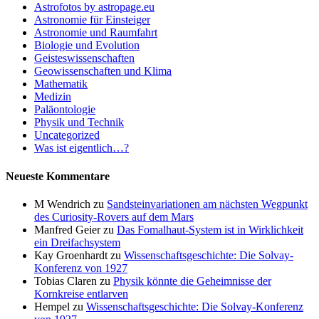
Astrofotos by astropage.eu
Astronomie für Einsteiger
Astronomie und Raumfahrt
Biologie und Evolution
Geisteswissenschaften
Geowissenschaften und Klima
Mathematik
Medizin
Paläontologie
Physik und Technik
Uncategorized
Was ist eigentlich…?
Neueste Kommentare
M Wendrich
zu
Sandsteinvariationen am nächsten Wegpunkt
des Curiosity-Rovers auf dem Mars
Manfred Geier
zu
Das Fomalhaut-System ist in Wirklichkeit
ein Dreifachsystem
Kay Groenhardt
zu
Wissenschaftsgeschichte: Die Solvay-
Konferenz von 1927
Tobias Claren
zu
Physik könnte die Geheimnisse der
Kornkreise entlarven
Hempel
zu
Wissenschaftsgeschichte: Die Solvay-Konferenz