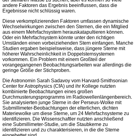
andere Faktoren das Ergebnis beeinflussen, dass die
Ergebnisse nicht schlüssig waren.
Diese verkomplizierenden Faktoren umfassen dynamische
Wechselwirkungen zwischen den Sternen, die ein Mitglied
aus einem Mehrfachsystem herauskatapultieren können.
Oder ein Mehrfachsystem könnte unter den richtigen
Umständen einen vorbeiziehenden Stern einfangen. Manche
Studien ergaben beispielsweise, dass jüngere Sterne mit
höherer Wahrscheinlichkeit in Doppelsternsystemen
vorkommen. Ein Problem mit einem Großteil der
vorangegangenen Beobachtungsarbeiten war allerdings die
geringe Größe der Stichproben.
Die Astronomin Sarah Sadavoy vom Harvard-Smithsonian
Center for Astrophysics (CfA) und ihr Kollege nutzten
kombinierte Beobachtungen eines großen
Durchmusterungsprogramms im Radiowellenlängenbereich.
Sie analysierten junge Sterne in der Perseus-Wolke mit
Submillimeter-Beobachtungen der elterlichen, dichten
Materiewolke um diese Sterne, um 24 Mehrfachsysteme zu
identifizieren. Die Wissenschaftler nutzten anschließend
eine Submillimeter-Studie, um die Staubkerne zu
identifizieren und zu charakterisieren, in die die Sterne
eingebettet sind.