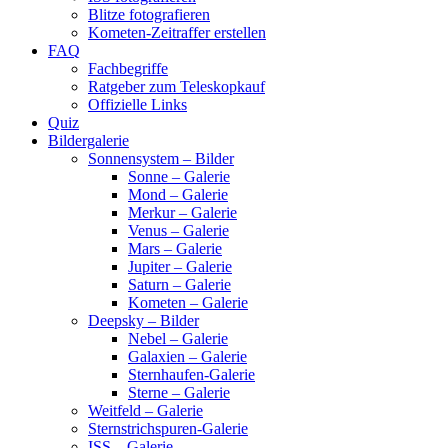
Blitze fotografieren
Kometen-Zeitraffer erstellen
FAQ
Fachbegriffe
Ratgeber zum Teleskopkauf
Offizielle Links
Quiz
Bildergalerie
Sonnensystem – Bilder
Sonne – Galerie
Mond – Galerie
Merkur – Galerie
Venus – Galerie
Mars – Galerie
Jupiter – Galerie
Saturn – Galerie
Kometen – Galerie
Deepsky – Bilder
Nebel – Galerie
Galaxien – Galerie
Sternhaufen-Galerie
Sterne – Galerie
Weitfeld – Galerie
Sternstrichspuren-Galerie
ISS – Galerie