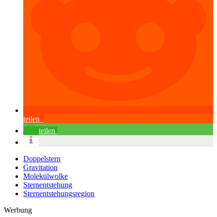
teilen
teilen
Doppelstern
Gravitation
Molekülwolke
Sternentstehung
Sternentstehungsregion
Werbung