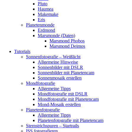
Pluto
Haumea
Makemake
Eris
Planetenmonde
Erdmond
Marsmonde (Daten)
Marsmond Phobos
Marsmond Deimos
Tutorials
Sonnenfotografie – Weißlicht
Allgemeine Hinweise
Sonnenbilder mit DSLR
Sonnenbilder mit Planetencam
Sonnenmosaik erstellen
Mondfotografie
Allgemeine Tipps
Mondfotografie mit DSLR
Mondfotografie mit Planetencam
Mond-Mosaik erstellen
Planetenfotografie
Allgemeine Tipps
Planetenfotografie mit Planetencam
Sternstrichspuren – Startrails
ISS fotografieren