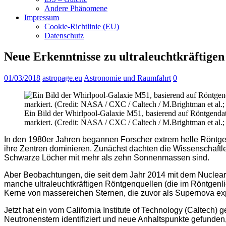
Andere Phänomene
Impressum
Cookie-Richtlinie (EU)
Datenschutz
Neue Erkenntnisse zu ultraleuchtkräftige
01/03/2018
astropage.eu
Astronomie und Raumfahrt
0
Ein Bild der Whirlpool-Galaxie M51, basierend auf Röntgendaten
markiert. (Credit: NASA / CXC / Caltech / M.Brightman et al.
In den 1980er Jahren begannen Forscher extrem helle Röntge
ihre Zentren dominieren. Zunächst dachten die Wissenschaftle
Schwarze Löcher mit mehr als zehn Sonnenmassen sind.
Aber Beobachtungen, die seit dem Jahr 2014 mit dem Nuclea
manche ultraleuchtkräftigen Röntgenquellen (die im Röntgenli
Kerne von massereichen Sternen, die zuvor als Supernova explo
Jetzt hat ein vom California Institute of Technology (Caltech)
Neutronenstern identifiziert und neue Anhaltspunkte gefunden,