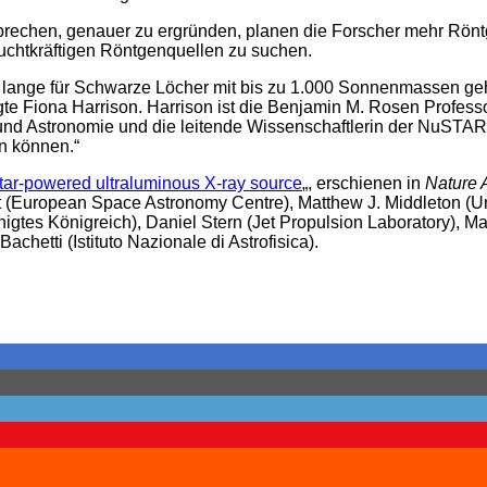
echen, genauer zu ergründen, planen die Forscher mehr Röntge
euchtkräftigen Röntgenquellen zu suchen.
ie lange für Schwarze Löcher mit bis zu 1.000 Sonnenmassen g
te Fiona Harrison. Harrison ist die Benjamin M. Rosen Profess
und Astronomie und die leitende Wissenschaftlerin der NuSTAR-
n können.“
-star-powered ultraluminous X-ray source
„, erschienen in
Nature 
t (European Space Astronomy Centre), Matthew J. Middleton (Un
gtes Königreich), Daniel Stern (Jet Propulsion Laboratory), Mar
chetti (Istituto Nazionale di Astrofisica).