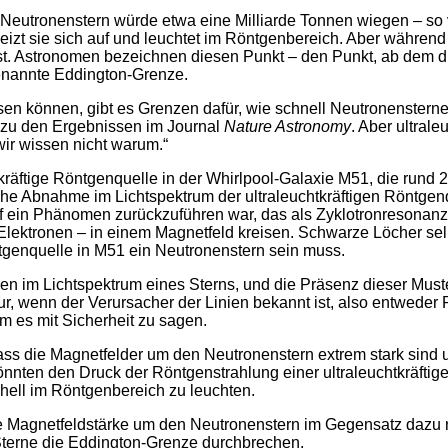
l Neutronenstern würde etwa eine Milliarde Tonnen wiegen – so 
izt sie sich auf und leuchtet im Röntgenbereich. Aber während 
läst. Astronomen bezeichnen diesen Punkt – den Punkt, ab dem d
genannte Eddington-Grenze.
en können, gibt es Grenzen dafür, wie schnell Neutronenstern
 zu den Ergebnissen im Journal
Nature Astronomy
. Aber ultral
wir wissen nicht warum.“
räftige Röntgenquelle in der Whirlpool-Galaxie M51, die rund 28 M
 Abnahme im Lichtspektrum der ultraleuchtkräftigen Röntgenq
uf ein Phänomen zurückzuführen war, das als Zyklotronresonanzs
Elektronen – in einem Magnetfeld kreisen. Schwarze Löcher sel
ntgenquelle in M51 ein Neutronenstern sein muss.
en im Lichtspektrum eines Sterns, und die Präsenz dieser Must
 nur, wenn der Verursacher der Linien bekannt ist, also entwede
m es mit Sicherheit zu sagen.
ass die Magnetfelder um den Neutronenstern extrem stark sind u
könnten den Druck der Röntgenstrahlung einer ultraleuchtkräft
hell im Röntgenbereich zu leuchten.
ie Magnetfeldstärke um den Neutronenstern im Gegensatz dazu 
 Sterne die Eddington-Grenze durchbrechen.