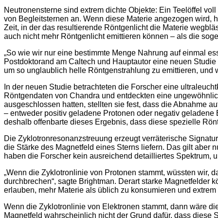
Neutronensterne sind extrem dichte Objekte: Ein Teelöffel vol
von Begleitsternen an. Wenn diese Materie angezogen wird, he
Zeit, in der das resultierende Röntgenlicht die Materie wegb
auch nicht mehr Röntgenlicht emittieren können – als die so
„So wie wir nur eine bestimmte Menge Nahrung auf einmal ess
Postdoktorand am Caltech und Hauptautor eine neuen Studie
um so unglaublich helle Röntgenstrahlung zu emittieren, und 
In der neuen Studie betrachteten die Forscher eine ultraleuchtk
Röntgendaten von Chandra und entdeckten eine ungewöhnliche
ausgeschlossen hatten, stellten sie fest, dass die Abnahme a
– entweder positiv geladene Protonen oder negativ geladene 
deshalb offenbarte dieses Ergebnis, dass diese spezielle Rö
Die Zyklotronresonanzstreuung erzeugt verräterische Signatur
die Stärke des Magnetfeld eines Sterns liefern. Das gilt aber
haben die Forscher kein ausreichend detailliertes Spektrum, u
„Wenn die Zyklotronlinie von Protonen stammt, wüssten wir, d
durchbrechen“, sagte Brightman. Derart starke Magnetfelder 
erlauben, mehr Materie als üblich zu konsumieren und extrem 
Wenn die Zyklotronlinie von Elektronen stammt, dann wäre d
Magnetfeld wahrscheinlich nicht der Grund dafür, dass diese