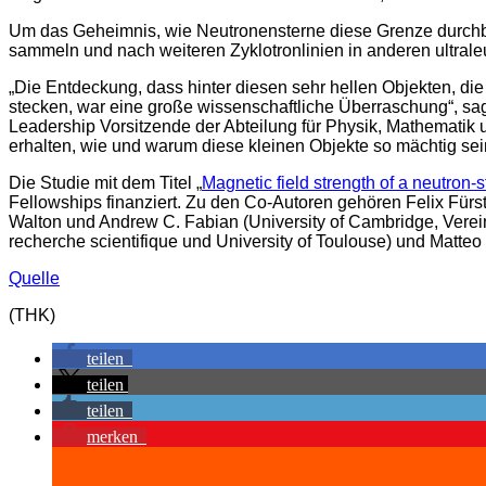
Um das Geheimnis, wie Neutronensterne diese Grenze durchbr
sammeln und nach weiteren Zyklotronlinien in anderen ultral
„Die Entdeckung, dass hinter diesen sehr hellen Objekten, d
stecken, war eine große wissenschaftliche Überraschung“, sag
Leadership Vorsitzende der Abteilung für Physik, Mathematik 
erhalten, wie und warum diese kleinen Objekte so mächtig sei
Die Studie mit dem Titel „
Magnetic field strength of a neutron
Fellowships finanziert. Zu den Co-Autoren gehören Felix Fürs
Walton und Andrew C. Fabian (University of Cambridge, Vereini
recherche scientifique und University of Toulouse) und Matteo Ba
Quelle
(THK)
teilen
teilen
teilen
merken