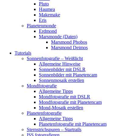
Pluto
Haumea
Makemake
Eris
Planetenmonde
Erdmond
Marsmonde (Daten)
Marsmond Phobos
Marsmond Deimos
Tutorials
Sonnenfotografie – Weißlicht
Allgemeine Hinweise
Sonnenbilder mit DSLR
Sonnenbilder mit Planetencam
Sonnenmosaik erstellen
Mondfotografie
Allgemeine Tipps
Mondfotografie mit DSLR
Mondfotografie mit Planetencam
Mond-Mosaik erstellen
Planetenfotografie
Allgemeine Tipps
Planetenfotografie mit Planetencam
Sternstrichspuren – Startrails
ISS fotografieren