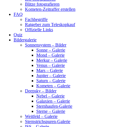
Blitze fotografieren
Kometen-Zeitraffer erstellen
FAQ
Fachbegriffe
Ratgeber zum Teleskopkauf
Offizielle Links
Quiz
Bildergalerie
Sonnensystem – Bilder
Sonne – Galerie
Mond – Galerie
Merkur – Galerie
Venus – Galerie
Mars – Galerie
Jupiter – Galerie
Saturn – Galerie
Kometen – Galerie
Deepsky – Bilder
Nebel – Galerie
Galaxien – Galerie
Sternhaufen-Galerie
Sterne – Galerie
Weitfeld – Galerie
Sternstrichspuren-Galerie
ISS – Galerie