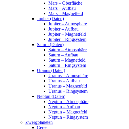
Mars – Oberfläche
Mars – Aufbau
Mars – Magnetfeld
Jupiter (Daten)
Jupiter – Atmosphäre
Jupiter – Aufbau
Jupiter – Magnetfeld
Jupiter – Ringsystem
Saturn (Daten)
Saturn – Atmosphäre
Saturn – Aufbau
Saturn – Magnetfeld
Saturn – Ringsystem
Uranus (Daten)
Uranus – Atmosphäre
Uranus – Aufbau
Uranus – Magnetfeld
Uranus – Ringsystem
Neptun (Daten)
Neptun – Atmosphäre
Neptun – Aufbau
Neptun – Magnetfeld
Neptun – Ringsystem
Zwergplaneten
Ceres