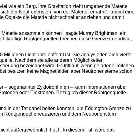
viel wie ein Berg. Ihre Gravitation zieht umgebende Materie
sich der Neutronenstern von der Materie „ernährt“, kommt eine
ie Objekte die Materie nicht schneller anziehen und damit
e Materie ansammeln können“, sagte Murray Brightman, ein
euchtkräftige Röntgenquellen brechen diese Grenze irgendwie,
illionen Lichtjahre entfernt ist. Sie analysierten archivierte
uelle. Nachdem sie alle anderen Möglichkeiten
treuung bezeichnet wird. Es tritt auf, wenn geladene Teilchen
bst besitzen keine Magnetfelder, aber Neutronensterne schon;
er – sogenannter Zyklotronlinien – kann Informationen über
r Protonen oder Elektronen. Bezüglich dieser Röntgenquelle
nd in der Tat dabei helfen könnten, die Eddington-Grenze zu
igen Röntgenquelle reduzieren und dem Neutronenstern
nicht außergewöhnlich hoch. In diesem Fall wäre das