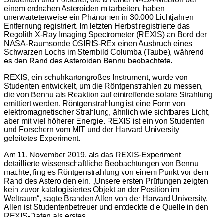
einem erdnahen Asteroiden mitarbeiten, haben
unerwarteterweise ein Phänomen in 30.000 Lichtjahren
Entfernung registriert. Im letzten Herbst registrierte das
Regolith X-Ray Imaging Spectrometer (REXIS) an Bord der
NASA-Raumsonde OSIRIS-REx einen Ausbruch eines
Schwarzen Lochs im Sternbild Columba (Taube), während
es den Rand des Asteroiden Bennu beobachtete.
REXIS, ein schuhkartongroßes Instrument, wurde von
Studenten entwickelt, um die Röntgenstrahlen zu messen,
die von Bennu als Reaktion auf eintreffende solare Strahlung
emittiert werden. Röntgenstrahlung ist eine Form von
elektromagnetischer Strahlung, ähnlich wie sichtbares Licht,
aber mit viel höherer Energie. REXIS ist ein von Studenten
und Forschern vom MIT und der Harvard University
geleitetes Experiment.
Am 11. November 2019, als das REXIS-Experiment
detaillierte wissenschaftliche Beobachtungen von Bennu
machte, fing es Röntgenstrahlung von einem Punkt vor dem
Rand des Asteroiden ein. „Unsere ersten Prüfungen zeigten
kein zuvor katalogisiertes Objekt an der Position im
Weltraum“, sagte Branden Allen von der Harvard University.
Allen ist Studentenbetreuer und entdeckte die Quelle in den
REXIS-Daten als erstes.