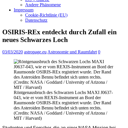
Andere Phänomene
Impressum
Cookie-Richtlinie (EU)
Datenschutz
OSIRIS-REx entdeckt durch Zufall ein
neues Schwarzes Loch
03/03/2020
astropage.eu
Astronomie und Raumfahrt
0
Röntgenausbruch des Schwarzen Lochs MAXI J0637-
043, wie er vom REXIS-Instrument an Bord der
Raumsonde OSIRIS-REx registriert wurde. Der Rand
des Asteroiden Bennu befindet sich unten rechts.
(Credits: NASA / Goddard / University of Arizona /
MIT / Harvard)
Studenten und Forscher, die an einer NASA-Mission bei