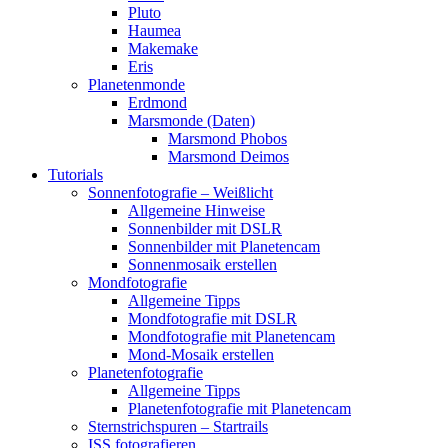
Pluto
Haumea
Makemake
Eris
Planetenmonde
Erdmond
Marsmonde (Daten)
Marsmond Phobos
Marsmond Deimos
Tutorials
Sonnenfotografie – Weißlicht
Allgemeine Hinweise
Sonnenbilder mit DSLR
Sonnenbilder mit Planetencam
Sonnenmosaik erstellen
Mondfotografie
Allgemeine Tipps
Mondfotografie mit DSLR
Mondfotografie mit Planetencam
Mond-Mosaik erstellen
Planetenfotografie
Allgemeine Tipps
Planetenfotografie mit Planetencam
Sternstrichspuren – Startrails
ISS fotografieren