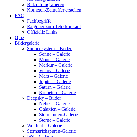
Blitze fotografieren
Kometen-Zeitraffer erstellen
FAQ
Fachbegriffe
Ratgeber zum Teleskopkauf
Offizielle Links
Quiz
Bildergalerie
Sonnensystem – Bilder
Sonne – Galerie
Mond – Galerie
Merkur – Galerie
Venus – Galerie
Mars – Galerie
Jupiter – Galerie
Saturn – Galerie
Kometen – Galerie
Deepsky – Bilder
Nebel – Galerie
Galaxien – Galerie
Sternhaufen-Galerie
Sterne – Galerie
Weitfeld – Galerie
Sternstrichspuren-Galerie
ISS – Galerie