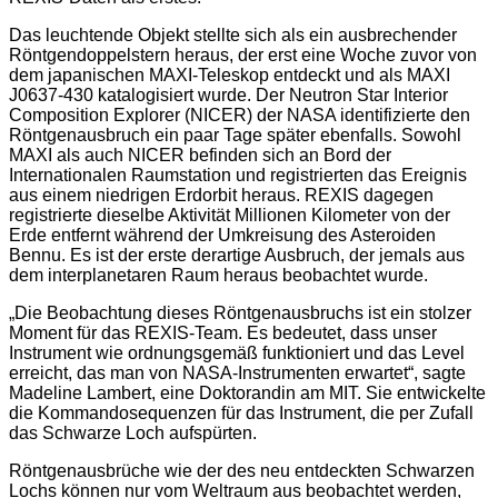
Das leuchtende Objekt stellte sich als ein ausbrechender
Röntgendoppelstern heraus, der erst eine Woche zuvor von
dem japanischen MAXI-Teleskop entdeckt und als MAXI
J0637-430 katalogisiert wurde. Der Neutron Star Interior
Composition Explorer (NICER) der NASA identifizierte den
Röntgenausbruch ein paar Tage später ebenfalls. Sowohl
MAXI als auch NICER befinden sich an Bord der
Internationalen Raumstation und registrierten das Ereignis
aus einem niedrigen Erdorbit heraus. REXIS dagegen
registrierte dieselbe Aktivität Millionen Kilometer von der
Erde entfernt während der Umkreisung des Asteroiden
Bennu. Es ist der erste derartige Ausbruch, der jemals aus
dem interplanetaren Raum heraus beobachtet wurde.
„Die Beobachtung dieses Röntgenausbruchs ist ein stolzer
Moment für das REXIS-Team. Es bedeutet, dass unser
Instrument wie ordnungsgemäß funktioniert und das Level
erreicht, das man von NASA-Instrumenten erwartet“, sagte
Madeline Lambert, eine Doktorandin am MIT. Sie entwickelte
die Kommandosequenzen für das Instrument, die per Zufall
das Schwarze Loch aufspürten.
Röntgenausbrüche wie der des neu entdeckten Schwarzen
Lochs können nur vom Weltraum aus beobachtet werden,