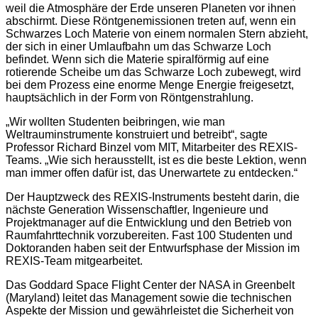
weil die Atmosphäre der Erde unseren Planeten vor ihnen
abschirmt. Diese Röntgenemissionen treten auf, wenn ein
Schwarzes Loch Materie von einem normalen Stern abzieht,
der sich in einer Umlaufbahn um das Schwarze Loch
befindet. Wenn sich die Materie spiralförmig auf eine
rotierende Scheibe um das Schwarze Loch zubewegt, wird
bei dem Prozess eine enorme Menge Energie freigesetzt,
hauptsächlich in der Form von Röntgenstrahlung.
„Wir wollten Studenten beibringen, wie man
Weltrauminstrumente konstruiert und betreibt“, sagte
Professor Richard Binzel vom MIT, Mitarbeiter des REXIS-
Teams. „Wie sich herausstellt, ist es die beste Lektion, wenn
man immer offen dafür ist, das Unerwartete zu entdecken.“
Der Hauptzweck des REXIS-Instruments besteht darin, die
nächste Generation Wissenschaftler, Ingenieure und
Projektmanager auf die Entwicklung und den Betrieb von
Raumfahrttechnik vorzubereiten. Fast 100 Studenten und
Doktoranden haben seit der Entwurfsphase der Mission im
REXIS-Team mitgearbeitet.
Das Goddard Space Flight Center der NASA in Greenbelt
(Maryland) leitet das Management sowie die technischen
Aspekte der Mission und gewährleistet die Sicherheit von