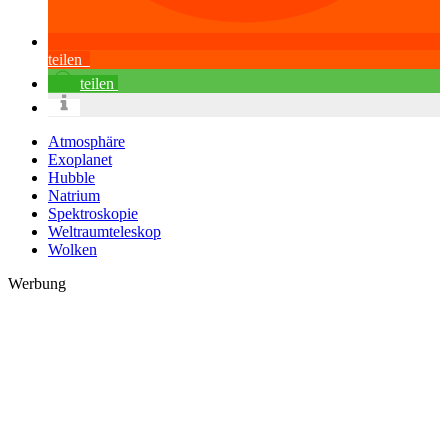
teilen
teilen
Atmosphäre
Exoplanet
Hubble
Natrium
Spektroskopie
Weltraumteleskop
Wolken
Werbung