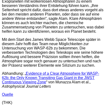
Exoplaneten mit wolkenlosen Atmosphären zu einem
besseren Verständnis ihrer Entstehung führen kann. „Ihre
Seltenheit spricht dafür, dass dort etwas anderes vorgeht als
bei den meisten anderen Planeten, oder dass sie auf eine
andere Weise entstanden“, sagte Alam. Klare Atmosphären
können es auch leichter machen, die chemische
Zusammensetzung von Planeten zu untersuchen, was dabei
helfen kann zu identifizieren, woraus ein Planet besteht.
Mit dem Start des James Webb Space Telescope später in
diesem Jahr hofft das Team neue Möglichkeiten zur
Untersuchung von WASP-62b zu bekommen. Die
verbesserten Technologien des Teleskops wie seine höhere
Auflösung und bessere Präzision sollten ihnen helfen, die
Atmosphäre sogar noch genauer zu untersuchen und nach
der Präsenz weiterer Elemente wie Silizium zu suchen.
Abhandlung: „
Evidence of a Clear Atmosphere for WASP-
62b: the Only Known Transiting Gas Giant in the JWST
Continuous Viewing Zone
“ von Munazza Alam et al.,
Astrophysical Journal Letters
Quelle
(THK)