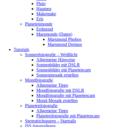
Pluto
Haumea
Makemake
Eris
Planetenmonde
Erdmond
Marsmonde (Daten)
Marsmond Phobos
Marsmond Deimos
Tutorials
Sonnenfotografie – Weißlicht
Allgemeine Hinweise
Sonnenbilder mit DSLR
Sonnenbilder mit Planetencam
Sonnenmosaik erstellen
Mondfotografie
Allgemeine Tipps
Mondfotografie mit DSLR
Mondfotografie mit Planetencam
Mond-Mosaik erstellen
Planetenfotografie
Allgemeine Tipps
Planetenfotografie mit Planetencam
Sternstrichspuren – Startrails
ISS fotografieren