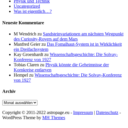
Physik und Technik
Uncategorized
Was ist eigentlich…?
Neueste Kommentare
M Wendrich
zu
Sandsteinvariationen am nächsten Wegpunkt
des Curiosity-Rovers auf dem Mars
Manfred Geier
zu
Das Fomalhaut-System ist in Wirklichkeit
ein Dreifachsystem
Kay Groenhardt
zu
Wissenschaftsgeschichte: Die Solvay-
Konferenz von 1927
Tobias Claren
zu
Physik könnte die Geheimnisse der
Kornkreise entlarven
Hempel
zu
Wissenschaftsgeschichte: Die Solvay-Konferenz
von 1927
Archiv
Archiv
Copyright © 2011-2022 astropage.eu -
Impressum
|
Datenschutz
-
WordPress Theme by
MH Themes