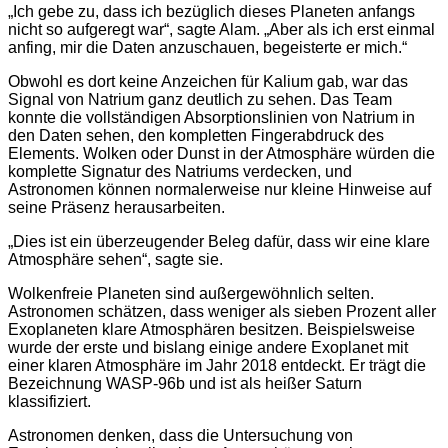
„Ich gebe zu, dass ich bezüglich dieses Planeten anfangs
nicht so aufgeregt war“, sagte Alam. „Aber als ich erst einmal
anfing, mir die Daten anzuschauen, begeisterte er mich.“
Obwohl es dort keine Anzeichen für Kalium gab, war das
Signal von Natrium ganz deutlich zu sehen. Das Team
konnte die vollständigen Absorptionslinien von Natrium in
den Daten sehen, den kompletten Fingerabdruck des
Elements. Wolken oder Dunst in der Atmosphäre würden die
komplette Signatur des Natriums verdecken, und
Astronomen können normalerweise nur kleine Hinweise auf
seine Präsenz herausarbeiten.
„Dies ist ein überzeugender Beleg dafür, dass wir eine klare
Atmosphäre sehen“, sagte sie.
Wolkenfreie Planeten sind außergewöhnlich selten.
Astronomen schätzen, dass weniger als sieben Prozent aller
Exoplaneten klare Atmosphären besitzen. Beispielsweise
wurde der erste und bislang einige andere Exoplanet mit
einer klaren Atmosphäre im Jahr 2018 entdeckt. Er trägt die
Bezeichnung WASP-96b und ist als heißer Saturn
klassifiziert.
Astronomen denken, dass die Untersuchung von