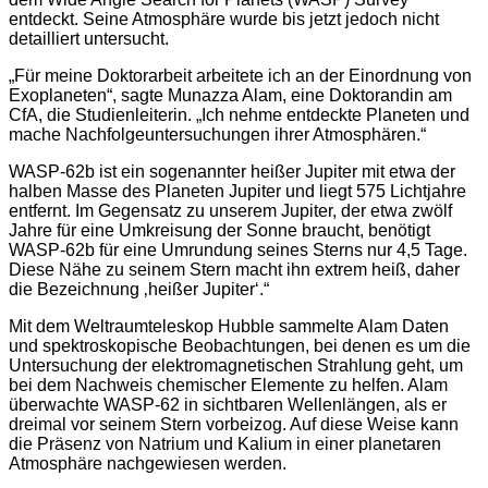
entdeckt. Seine Atmosphäre wurde bis jetzt jedoch nicht
detailliert untersucht.
„Für meine Doktorarbeit arbeitete ich an der Einordnung von
Exoplaneten“, sagte Munazza Alam, eine Doktorandin am
CfA, die Studienleiterin. „Ich nehme entdeckte Planeten und
mache Nachfolgeuntersuchungen ihrer Atmosphären.“
WASP-62b ist ein sogenannter heißer Jupiter mit etwa der
halben Masse des Planeten Jupiter und liegt 575 Lichtjahre
entfernt. Im Gegensatz zu unserem Jupiter, der etwa zwölf
Jahre für eine Umkreisung der Sonne braucht, benötigt
WASP-62b für eine Umrundung seines Sterns nur 4,5 Tage.
Diese Nähe zu seinem Stern macht ihn extrem heiß, daher
die Bezeichnung ‚heißer Jupiter‘.“
Mit dem Weltraumteleskop Hubble sammelte Alam Daten
und spektroskopische Beobachtungen, bei denen es um die
Untersuchung der elektromagnetischen Strahlung geht, um
bei dem Nachweis chemischer Elemente zu helfen. Alam
überwachte WASP-62 in sichtbaren Wellenlängen, als er
dreimal vor seinem Stern vorbeizog. Auf diese Weise kann
die Präsenz von Natrium und Kalium in einer planetaren
Atmosphäre nachgewiesen werden.