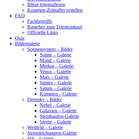
Blitze fotografieren
Kometen-Zeitraffer erstellen
FAQ
Fachbegriffe
Ratgeber zum Teleskopkauf
Offizielle Links
Quiz
Bildergalerie
Sonnensystem – Bilder
Sonne – Galerie
Mond – Galerie
Merkur – Galerie
Venus – Galerie
Mars – Galerie
Jupiter – Galerie
Saturn – Galerie
Kometen – Galerie
Deepsky – Bilder
Nebel – Galerie
Galaxien – Galerie
Sternhaufen-Galerie
Sterne – Galerie
Weitfeld – Galerie
Sternstrichspuren-Galerie
ISS – Galerie