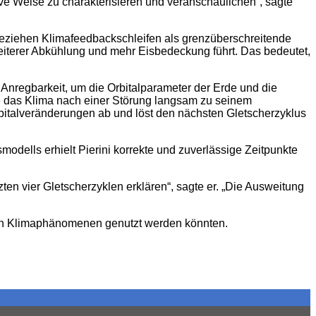
ive Weise zu charakterisieren und veranschaulichen“, sagte
ie beziehen Klimafeedbackschleifen als grenzüberschreitende
eiterer Abkühlung und mehr Eisbedeckung führt. Das bedeutet,
Anregbarkeit, um die Orbitalparameter der Erde und die
 das Klima nach einer Störung langsam zu seinem
bitalveränderungen ab und löst den nächsten Gletscherzyklus
ells erhielt Pierini korrekte und zuverlässige Zeitpunkte
en vier Gletscherzyklen erklären“, sagte er. „Die Ausweitung
ren Klimaphänomenen genutzt werden könnten.