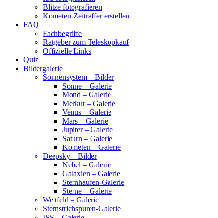
Blitze fotografieren
Kometen-Zeitraffer erstellen
FAQ
Fachbegriffe
Ratgeber zum Teleskopkauf
Offizielle Links
Quiz
Bildergalerie
Sonnensystem – Bilder
Sonne – Galerie
Mond – Galerie
Merkur – Galerie
Venus – Galerie
Mars – Galerie
Jupiter – Galerie
Saturn – Galerie
Kometen – Galerie
Deepsky – Bilder
Nebel – Galerie
Galaxien – Galerie
Sternhaufen-Galerie
Sterne – Galerie
Weitfeld – Galerie
Sternstrichspuren-Galerie
ISS – Galerie