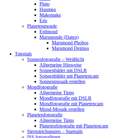
Pluto
Haumea
Makemake
Eris
Planetenmonde
Erdmond
Marsmonde (Daten)
Marsmond Phobos
Marsmond Deimos
Tutorials
Sonnenfotografie – Weißlicht
Allgemeine Hinweise
Sonnenbilder mit DSLR
Sonnenbilder mit Planetencam
Sonnenmosaik erstellen
Mondfotografie
Allgemeine Tipps
Mondfotografie mit DSLR
Mondfotografie mit Planetencam
Mond-Mosaik erstellen
Planetenfotografie
Allgemeine Tipps
Planetenfotografie mit Planetencam
Sternstrichspuren – Startrails
ISS fotografieren