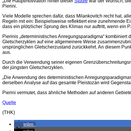
„Die Hauptmotivation hinter dieser
Studie
war der Wunsch, die 
Pierini.
Viele Modelle sprechen dafür, dass Milankovitch recht hat, al
Regeln mit ein: Beispielsweise reflektiert eine zunehmende 
dass ein plötzlicher Sprung des Klimas nur auftritt, wenn ein
Pierinis „deterministisches Anregungsparadigma“ kombiniert 
Gletscherzyklen auf eine allgemeinere Weise zusammenzubri
ursprünglichen Gletscherzustand zurückkehrt. An diesem Pun
aus.
Durch die Verwendung seiner eigenen Grenzüberschreitungsreg
der jüngsten Gletscherzyklen.
„Die Anwendung des deterministischen Anregungsparadigmas in 
derselben Analyse auf das gesamte Pleistozän wird Gegensta
Pierini vermutet, dass ähnliche Methoden auf anderen Gebi
Quelle
(THK)
teilen