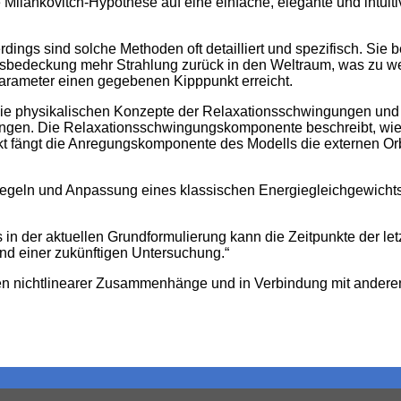
Milankovitch-Hypothese auf eine einfache, elegante und intuit
lerdings sind solche Methoden oft detailliert und spezifisch. S
Eisbedeckung mehr Strahlung zurück in den Weltraum, was zu w
 Parameter einen gegebenen Kipppunkt erreicht.
die physikalischen Konzepte der Relaxationsschwingungen und 
ngen. Die Relaxationsschwingungskomponente beschreibt, wie
kt fängt die Anregungskomponente des Modells die externen Or
eln und Anpassung eines klassischen Energiegleichgewichtsmod
der aktuellen Grundformulierung kann die Zeitpunkte der letzt
nd einer zukünftigen Untersuchung.“
eten nichtlinearer Zusammenhänge und in Verbindung mit ande