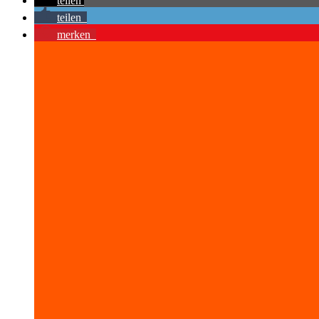
teilen
teilen
merken