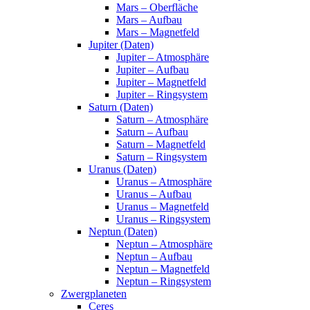
Mars – Oberfläche
Mars – Aufbau
Mars – Magnetfeld
Jupiter (Daten)
Jupiter – Atmosphäre
Jupiter – Aufbau
Jupiter – Magnetfeld
Jupiter – Ringsystem
Saturn (Daten)
Saturn – Atmosphäre
Saturn – Aufbau
Saturn – Magnetfeld
Saturn – Ringsystem
Uranus (Daten)
Uranus – Atmosphäre
Uranus – Aufbau
Uranus – Magnetfeld
Uranus – Ringsystem
Neptun (Daten)
Neptun – Atmosphäre
Neptun – Aufbau
Neptun – Magnetfeld
Neptun – Ringsystem
Zwergplaneten
Ceres