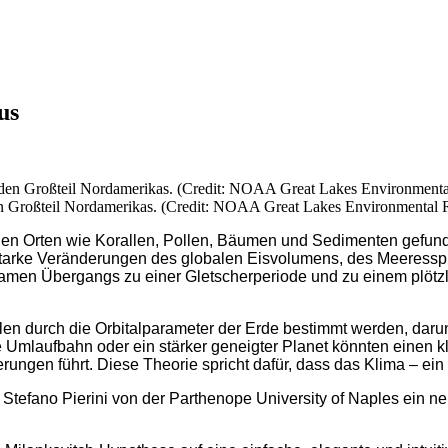
us
den Großteil Nordamerikas. (Credit: NOAA Great Lakes Environmental 
hen Orten wie Korallen, Pollen, Bäumen und Sedimenten gefun
 Starke Veränderungen des globalen Eisvolumens, des Meeresspi
samen Übergangs zu einer Gletscherperiode und zu einem plöt
yklen durch die Orbitalparameter der Erde bestimmt werden, dar
Umlaufbahn oder ein stärker geneigter Planet könnten einen k
ungen führt. Diese Theorie spricht dafür, dass das Klima – ei
Stefano Pierini von der Parthenope University of Naples ein ne