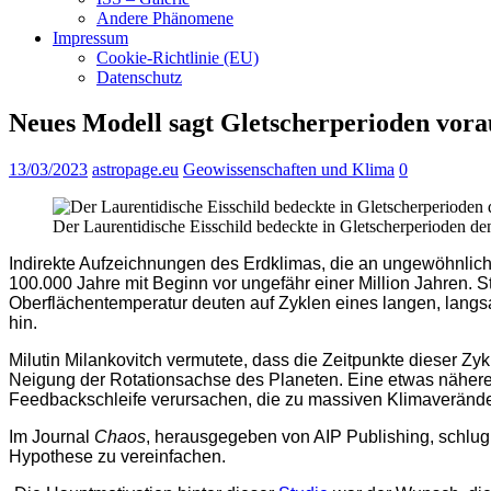
Andere Phänomene
Impressum
Cookie-Richtlinie (EU)
Datenschutz
Neues Modell sagt Gletscherperioden vora
13/03/2023
astropage.eu
Geowissenschaften und Klima
0
Der Laurentidische Eisschild bedeckte in Gletscherperioden 
Indirekte Aufzeichnungen des Erdklimas, die an ungewöhnlic
100.000 Jahre mit Beginn vor ungefähr einer Million Jahren.
Oberflächentemperatur deuten auf Zyklen eines langen, lang
hin.
Milutin Milankovitch vermutete, dass die Zeitpunkte dieser Z
Neigung der Rotationsachse des Planeten. Eine etwas nähere 
Feedbackschleife verursachen, die zu massiven Klimaveränder
Im Journal
Chaos
, herausgegeben von AIP Publishing, schlug 
Hypothese zu vereinfachen.