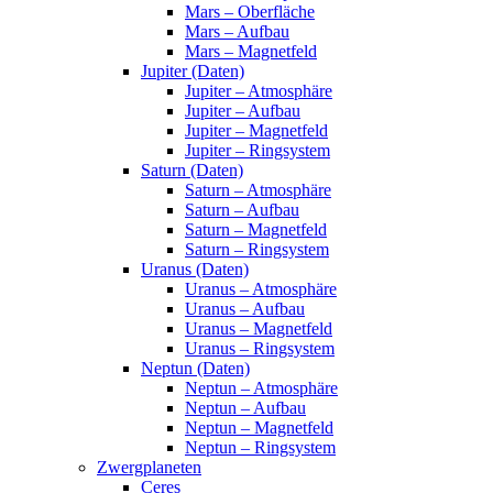
Mars – Oberfläche
Mars – Aufbau
Mars – Magnetfeld
Jupiter (Daten)
Jupiter – Atmosphäre
Jupiter – Aufbau
Jupiter – Magnetfeld
Jupiter – Ringsystem
Saturn (Daten)
Saturn – Atmosphäre
Saturn – Aufbau
Saturn – Magnetfeld
Saturn – Ringsystem
Uranus (Daten)
Uranus – Atmosphäre
Uranus – Aufbau
Uranus – Magnetfeld
Uranus – Ringsystem
Neptun (Daten)
Neptun – Atmosphäre
Neptun – Aufbau
Neptun – Magnetfeld
Neptun – Ringsystem
Zwergplaneten
Ceres