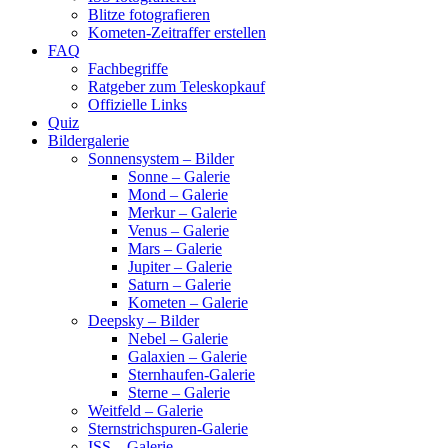
Blitze fotografieren
Kometen-Zeitraffer erstellen
FAQ
Fachbegriffe
Ratgeber zum Teleskopkauf
Offizielle Links
Quiz
Bildergalerie
Sonnensystem – Bilder
Sonne – Galerie
Mond – Galerie
Merkur – Galerie
Venus – Galerie
Mars – Galerie
Jupiter – Galerie
Saturn – Galerie
Kometen – Galerie
Deepsky – Bilder
Nebel – Galerie
Galaxien – Galerie
Sternhaufen-Galerie
Sterne – Galerie
Weitfeld – Galerie
Sternstrichspuren-Galerie
ISS – Galerie