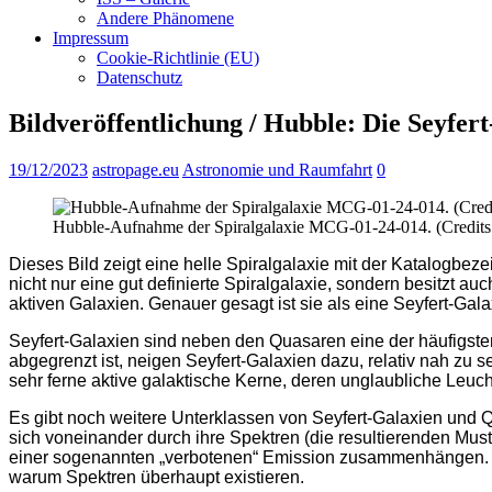
Andere Phänomene
Impressum
Cookie-Richtlinie (EU)
Datenschutz
Bildveröffentlichung / Hubble: Die Seyfe
19/12/2023
astropage.eu
Astronomie und Raumfahrt
0
Hubble-Aufnahme der Spiralgalaxie MCG-01-24-014. (Credits
Dieses Bild zeigt eine helle Spiralgalaxie mit der Katalogbe
nicht nur eine gut definierte Spiralgalaxie, sondern besitzt 
aktiven Galaxien. Genauer gesagt ist sie als eine Seyfert-Galax
Seyfert-Galaxien sind neben den Quasaren eine der häufigste
abgegrenzt ist, neigen Seyfert-Galaxien dazu, relativ nah zu 
sehr ferne aktive galaktische Kerne, deren unglaubliche Leucht
Es gibt noch weitere Unterklassen von Seyfert-Galaxien und Q
sich voneinander durch ihre Spektren (die resultierenden Must
einer sogenannten „verbotenen“ Emission zusammenhängen. Um z
warum Spektren überhaupt existieren.