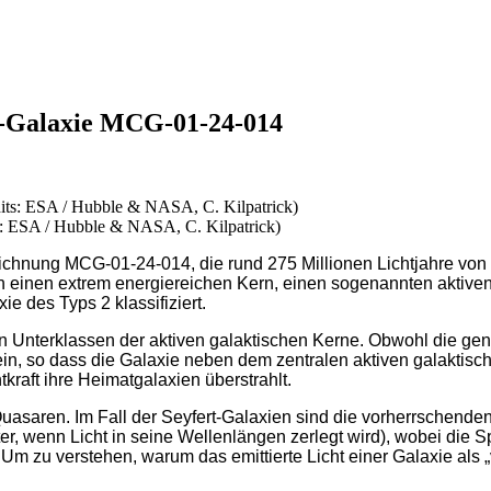
rt-Galaxie MCG-01-24-014
: ESA / Hubble & NASA, C. Kilpatrick)
zeichnung MCG-01-24-014, die rund 275 Millionen Lichtjahre vo
auch einen extrem energiereichen Kern, einen sogenannten aktiv
ie des Typs 2 klassifiziert.
n Unterklassen der aktiven galaktischen Kerne. Obwohl die gen
sein, so dass die Galaxie neben dem zentralen aktiven galaktis
kraft ihre Heimatgalaxien überstrahlt.
uasaren. Im Fall der Seyfert-Galaxien sind die vorherrschende
er, wenn Licht in seine Wellenlängen zerlegt wird), wobei die S
u verstehen, warum das emittierte Licht einer Galaxie als „ve