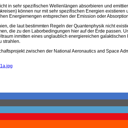
ht in sehr spezifischen Wellenlängen absorbieren und emittiere
kreisen) können nur mit sehr spezifischen Energien existieren
schen Energiemengen entsprechen der Emission oder Absorptio
nien, die laut bestimmten Regeln der Quantenphysik nicht exist
n, die zu den Laborbedingungen hier auf der Erde passen. Un
eltraum inmitten eines unglaublich energiereichen galaktischen
 strahlen.
chaftsprojekt zwischen der National Aeronautics and Space Ad
1a.jpg