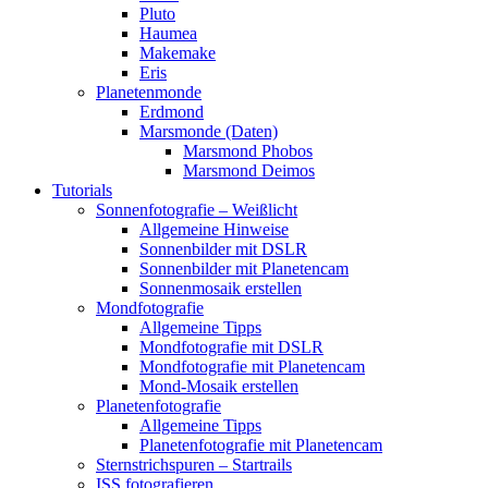
Pluto
Haumea
Makemake
Eris
Planetenmonde
Erdmond
Marsmonde (Daten)
Marsmond Phobos
Marsmond Deimos
Tutorials
Sonnenfotografie – Weißlicht
Allgemeine Hinweise
Sonnenbilder mit DSLR
Sonnenbilder mit Planetencam
Sonnenmosaik erstellen
Mondfotografie
Allgemeine Tipps
Mondfotografie mit DSLR
Mondfotografie mit Planetencam
Mond-Mosaik erstellen
Planetenfotografie
Allgemeine Tipps
Planetenfotografie mit Planetencam
Sternstrichspuren – Startrails
ISS fotografieren