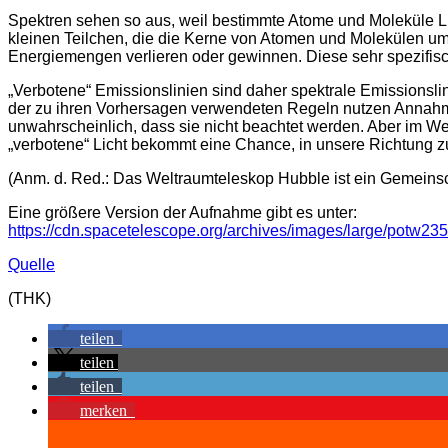
Spektren sehen so aus, weil bestimmte Atome und Moleküle Lic
kleinen Teilchen, die die Kerne von Atomen und Molekülen um
Energiemengen verlieren oder gewinnen. Diese sehr spezifi
„Verbotene“ Emissionslinien sind daher spektrale Emissionsli
der zu ihren Vorhersagen verwendeten Regeln nutzen Annahme
unwahrscheinlich, dass sie nicht beachtet werden. Aber im W
„verbotene“ Licht bekommt eine Chance, in unsere Richtung zu
(Anm. d. Red.: Das Weltraumteleskop Hubble ist ein Gemeins
Eine größere Version der Aufnahme gibt es unter:
https://cdn.spacetelescope.org/archives/images/large/potw235
Quelle
(THK)
teilen
teilen
teilen
merken